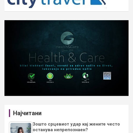
Најчитани
Зошто срцевиот удар кај жените често
останува непрепознаен?