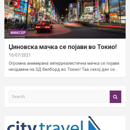
МИКСЕР
Џиновска мачка се појави во Токио!
10/07/2021
Огромна анимирана хиперреалистична мачка се појави
неодамна на 3Д билборд во Токио! Таа секој ден се…
S
e
a
r
c
h