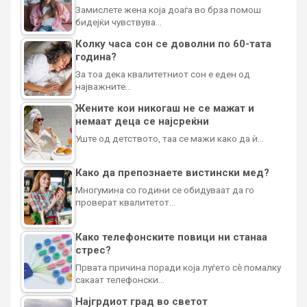
Замислете жена која доаѓа во брза помош
бидејќи чувствува…
Колку часа сон се доволни по 60-тата
година?
За тоа дека квалитетниот сон е еден од
најважните…
Жените кои никогаш не се мажат и
немаат деца се најсреќни
Уште од детството, таа се мажи како да ѝ…
Како да препознаете вистински мед?
Многумина со години се обидуваат да го
проверат квалитетот…
Како телефонските повици ни станаа
стрес?
Првата причина поради која луѓето сè помалку
сакаат телефонски…
Најгрдиот град во светот