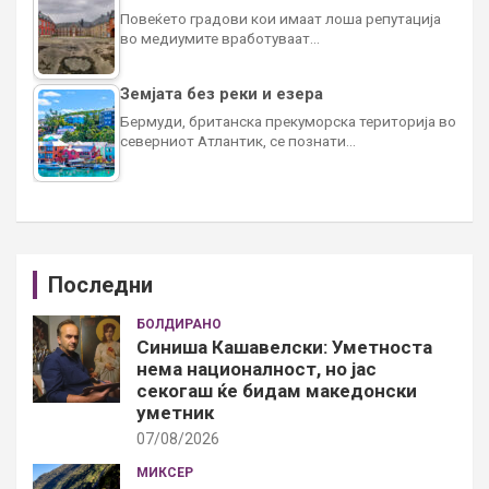
Повеќето градови кои имаат лоша репутација
во медиумите вработуваат…
Земјата без реки и езера
Бермуди, британска прекуморска територија во
северниот Атлантик, се познати…
Последни
БОЛДИРАНО
Синиша Кашавелски: Уметноста
нема националност, но јас
секогаш ќе бидам македонски
уметник
07/08/2026
МИКСЕР