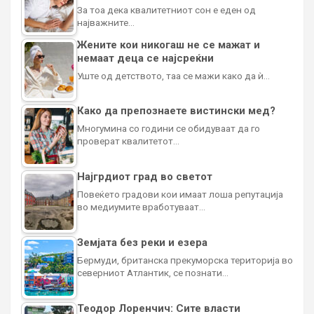
За тоа дека квалитетниот сон е еден од
најважните…
Жените кои никогаш не се мажат и
немаат деца се најсреќни
Уште од детството, таа се мажи како да ѝ…
Како да препознаете вистински мед?
Многумина со години се обидуваат да го
проверат квалитетот…
Најгрдиот град во светот
Повеќето градови кои имаат лоша репутација
во медиумите вработуваат…
Земјата без реки и езера
Бермуди, британска прекуморска територија во
северниот Атлантик, се познати…
Теодор Лоренчич: Сите власти