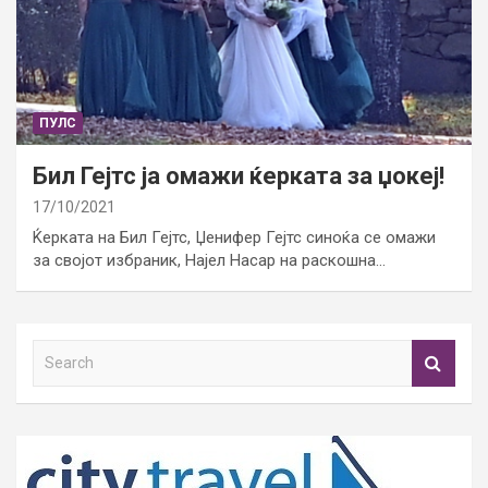
ПУЛС
Бил Гејтс ја омажи ќерката за џокеј!
17/10/2021
Ќерката на Бил Гејтс, Џенифер Гејтс синоќа се омажи
за својот избраник, Најел Насар на раскошна…
S
e
a
r
c
h