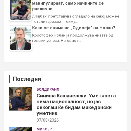
манипулираат, само начините се
различни
„’Лајбах’ претставува огледало на секој можен
тоталитаризам - токму…
Како се снимаше „Одисеја“ на Нолан?
Кристофер Нолан ја продолжува низата од
големи успеси. Неговиот…
Последни
БОЛДИРАНО
Синиша Кашавелски: Уметноста
нема националност, но јас
секогаш ќе бидам македонски
уметник
07/08/2026
МИКСЕР