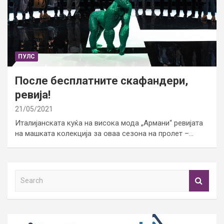
ПУЛС
После бесплатните скафандери,
ревија!
21/05/2021
Италијанската куќа на висока мода „Армани“ ревијата
на машката колекција за оваа сезона на пролет –…
S
e
a
r
c