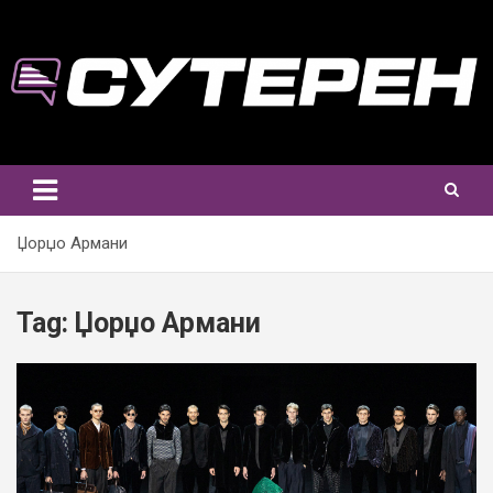
Skip
to
content
Џорџо Армани
Tag:
Џорџо Армани