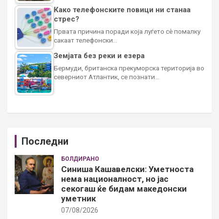
Како телефонските повици ни станаа
стрес?
Првата причина поради која луѓето сè помалку
сакаат телефонски…
Земјата без реки и езера
Бермуди, британска прекуморска територија во
северниот Атлантик, се познати…
Последни
БОЛДИРАНО
Синиша Кашавелски: Уметноста
нема националност, но јас
секогаш ќе бидам македонски
уметник
07/08/2026