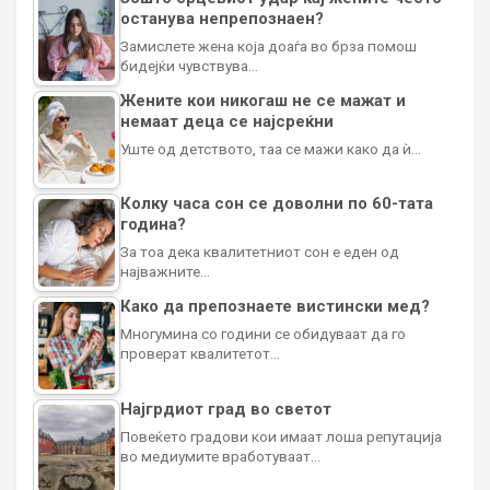
останува непрепознаен?
Замислете жена која доаѓа во брза помош
бидејќи чувствува…
Жените кои никогаш не се мажат и
немаат деца се најсреќни
Уште од детството, таа се мажи како да ѝ…
Колку часа сон се доволни по 60-тата
година?
За тоа дека квалитетниот сон е еден од
најважните…
Како да препознаете вистински мед?
Многумина со години се обидуваат да го
проверат квалитетот…
Најгрдиот град во светот
Повеќето градови кои имаат лоша репутација
во медиумите вработуваат…