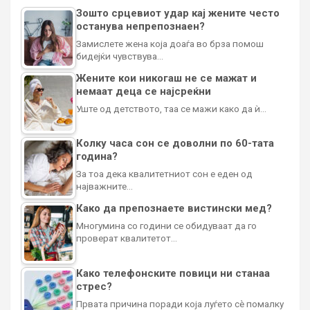
Зошто срцевиот удар кај жените често
останува непрепознаен?
Замислете жена која доаѓа во брза помош
бидејќи чувствува…
Жените кои никогаш не се мажат и
немаат деца се најсреќни
Уште од детството, таа се мажи како да ѝ…
Колку часа сон се доволни по 60-тата
година?
За тоа дека квалитетниот сон е еден од
најважните…
Како да препознаете вистински мед?
Многумина со години се обидуваат да го
проверат квалитетот…
Како телефонските повици ни станаа
стрес?
Првата причина поради која луѓето сè помалку