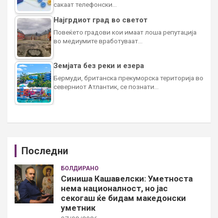
сакаат телефонски…
Најгрдиот град во светот
Повеќето градови кои имаат лоша репутација
во медиумите вработуваат…
Земјата без реки и езера
Бермуди, британска прекуморска територија во
северниот Атлантик, се познати…
Последни
БОЛДИРАНО
Синиша Кашавелски: Уметноста
нема националност, но јас
секогаш ќе бидам македонски
уметник