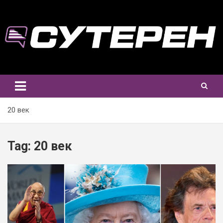
Skip
to
content
20 век
Tag:
20 век