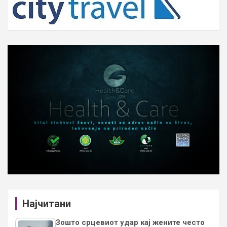
Најчитани
Зошто срцевиот удар кај жените често