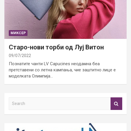
МИКСЕР
Старо-нови торби од Луј Витон
09/07/2022
Познатите чанти LV Capucines неодамна беа
претставени со летна кампања, чие заштитно лице е
моделката Олимпија…
S
e
a
r
c
h