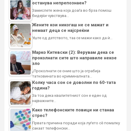
останува непрепознаен?
Замислете жена која доаѓа во брза помош
бидејќи чувствува…
Жените кои никогаш не се мажат и
немаат деца се најсреќни
Уште од детството, таа се мажи како да ѝ…
Марко Китевски (2): Верувам дека се
проколнати сите што направиле некое
зло
„Проколнати се оние што ја ограбија
татковината во криминалната…
Колку часа сон се доволни по 60-тата
година?
За тоа дека квалитетниот сон е еден од
најважните…
Како телефонските повици ни станаа
стрес?
Првата причина поради која луѓето сè помалку
сакаат телефонски…