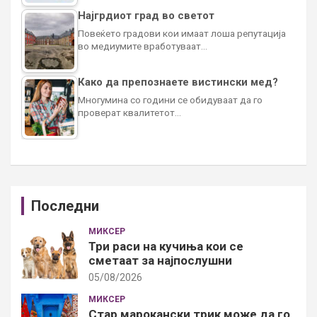
Најгрдиот град во светот
Повеќето градови кои имаат лоша репутација
во медиумите вработуваат…
Како да препознаете вистински мед?
Многумина со години се обидуваат да го
проверат квалитетот…
Последни
МИКСЕР
Три раси на кучиња кои се
сметаат за најпослушни
05/08/2026
МИКСЕР
Стар марокански трик може да го