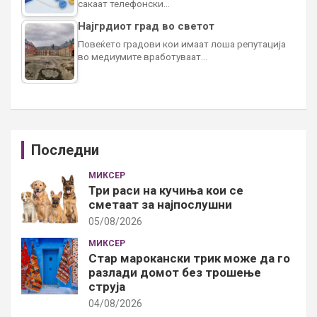
сакаат телефонски…
Најгрдиот град во светот
Повеќето градови кои имаат лоша репутација
во медиумите вработуваат…
Последни
МИКСЕР
Три раси на кучиња кои се
сметаат за најпослушни
05/08/2026
МИКСЕР
Стар марокански трик може да го
разлади домот без трошење
струја
04/08/2026