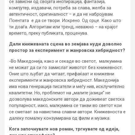
се зависни од својата инспирација, фантазија,
компјутер, издавачи, потреба за слава, желба за
автентичност, оригиналност – и да не набројувам.
Поентата е да се твори. Искрено. Од срце. Како што
ти доаѓа. Алгоритам или тренд, неважно – на крајот
времето, преку публиката, проценува.
Дали книжевната сцена во земјава нуди доволно
простор за експеримент и жанровска хибридност?
-Во Македонија, како и секаде во светот, малкумина
не можат да си го замислат животот без книжевност.
Оние што љубат да читаат, прифаќаат и книжевни
експерименти и жанровска хибридност. Македонија
има нова генерација писатели и меѓу нив, исклучително
квалитетни. Но, проблемот на „малите јазици“ не
дозволува македонските автори да доживеат светска
популарност, иако, малкумина се такви во светот кои
се сметаат за навистина славни автори. Книжевноста е
далеку помалку конзумирана од филм и музика.
Кога започнувате нов роман, тргнувате од идеја,