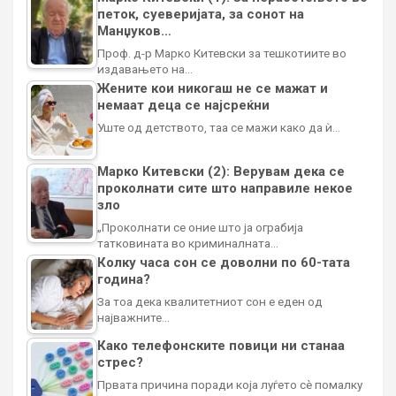
петок, суеверијата, за сонот на
Манџуков…
Проф. д-р Марко Китевски за тешкотиите во
издавањето на…
Жените кои никогаш не се мажат и
немаат деца се најсреќни
Уште од детството, таа се мажи како да ѝ…
Марко Китевски (2): Верувам дека се
проколнати сите што направиле некое
зло
„Проколнати се оние што ја ограбија
татковината во криминалната…
Колку часа сон се доволни по 60-тата
година?
За тоа дека квалитетниот сон е еден од
најважните…
Како телефонските повици ни станаа
стрес?
Првата причина поради која луѓето сè помалку