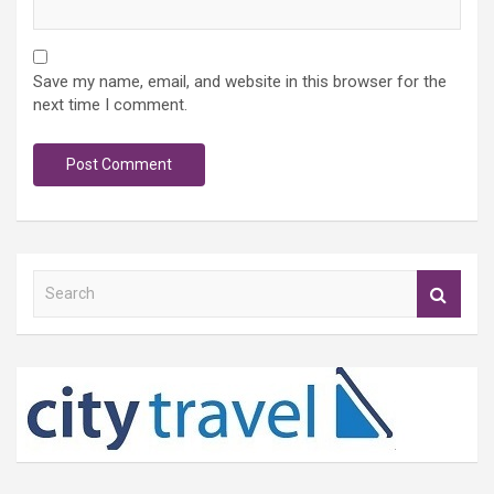
Save my name, email, and website in this browser for the
next time I comment.
S
e
a
r
c
h