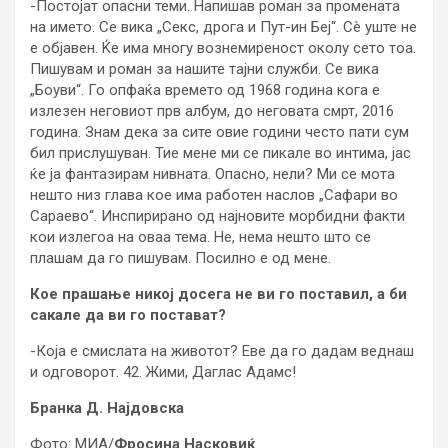
-Постојат опасни теми. Напишав роман за промената
на името. Се вика „Секс, дрога и Пут-ин Беј“. Сè уште не
е објавен. Ќе има многу вознемиреност околу сето тоа.
Пишувам и роман за нашите тајни служби. Се вика
„Боуви“. Го опфаќа времето од 1968 година кога е
излезен неговиот прв албум, до неговата смрт, 2016
година. Знам дека за сите овие години често пати сум
бил прислушуван. Тие мене ми се пикале во интима, јас
ќе ја фантазирам нивната. Опасно, нели? Ми се мота
нешто низ глава кое има работен наслов „Сафари во
Сараево“. Инспирирано од најновите морбидни факти
кои излегоа на оваа тема. Не, нема нешто што се
плашам да го пишувам. Посилно е од мене.
Кое
прашање никој досега не ви го поставил, а би
сакале да ви го постават?
-Која е смислата на животот? Еве да го дадам веднаш
и одговорот. 42. Жими, Даглас Адамс!
Бранка Д. Најдовска
Фото: МИА/
Фросина Насковиќ