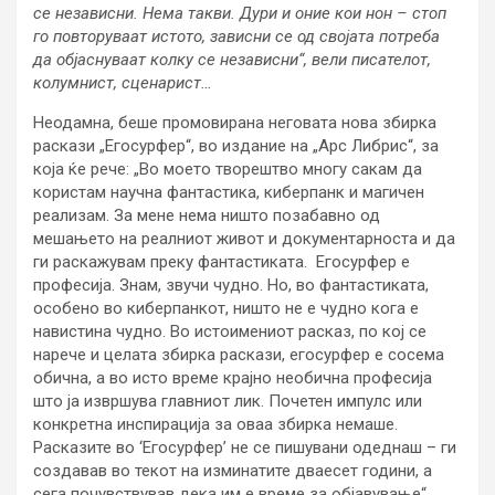
се независни. Нема такви. Дури и оние кои нон – стоп
го повторуваат истото, зависни се од својата потреба
да објаснуваат колку се независни“, вели писателот,
колумнист, сценарист…
Неодамна, беше промовирана неговата нова збирка
раскази „Егосурфер“, во издание на „Арс Либрис“, за
која ќе рече: „Во моето творештво многу сакам да
користам научна фантастика, киберпанк и магичен
реализам. За мене нема ништо позабавно од
мешањето на реалниот живот и документарноста и да
ги раскажувам преку фантастиката. Егосурфер е
професија. Знам, звучи чудно. Но, во фантастиката,
особено во киберпанкот, ништо не е чудно кога е
навистина чудно. Во истоимениот расказ, по кој се
нарече и целата збирка раскази, егосурфер е сосема
обична, а во исто време крајно необична професија
што ја извршува главниот лик. Почетен импулс или
конкретна инспирација за оваа збирка немаше.
Расказите во ‘Егосурфер’ не се пишувани одеднаш – ги
создавав во текот на изминатите дваесет години, а
сега почувствував дека им е време за објавување“.