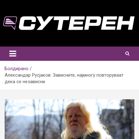
Skip
to
content
Болдирано
Александар Русјаков: Зависните, најмногу повторуваат
дека се независни