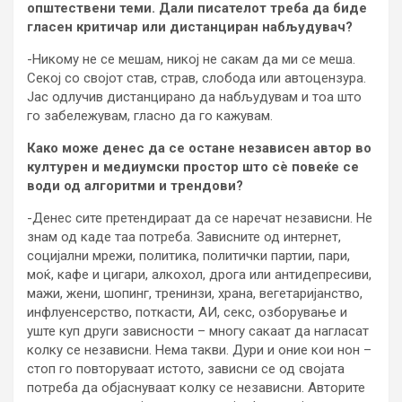
општествени теми. Дали писателот треба да биде
гласен критичар или дистанциран набљудувач?
-Никому не се мешам, никој не сакам да ми се меша.
Секој со својот став, страв, слобода или автоцензура.
Јас одлучив дистанцирано да набљудувам и тоа што
го забележувам, гласно да го кажувам.
Како може денес да се остане независен автор во
културен и медиумски простор што сè повеќе се
води од алгоритми и трендови?
-Денес сите претендираат да се наречат независни. Не
знам од каде таа потреба. Зависните од интернет,
социјални мрежи, политика, политички партии, пари,
моќ, кафе и цигари, алкохол, дрога или антидепресиви,
мажи, жени, шопинг, тренинзи, храна, вегетаријанство,
инфлуенсерство, поткасти, АИ, секс, озборување и
уште куп други зависности – многу сакаат да нагласат
колку се независни. Нема такви. Дури и оние кои нон –
стоп го повторуваат истото, зависни се од својата
потреба да објаснуваат колку се независни. Авторите