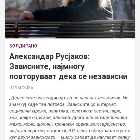
БОЛДИРАНО
Александар Русјаков:
Зависните, најмногу
повторуваат дека се независни
01/03/2026
„Денес сите претендираат да се наречат независни. Не
знам од каде таа потреба. Зависните од интернет,
социјални мрежи, политика, политички партии, пари,
моќ, кафе и цигари, алкохол, дрога или антидепресиви,
мажи, жени, шопинг, тренинзи, храна, вегетаријанство,
инфлуенсерство, поткасти, АИ, секс, озборување и уште
куп други зависности – многу сакаат да нагласат колку