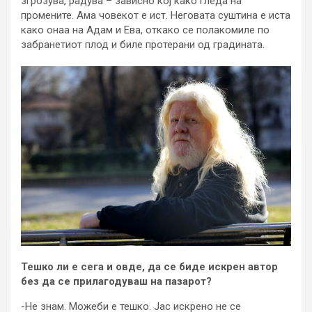
згрозува, радува – зависно кој како гледа на
промените. Ама човекот е ист. Неговата суштина е иста
како онаа на Адам и Ева, откако се полакомиле по
забранетиот плод и биле протерани од градината.
Тешко ли е сега и овде, да се биде искрен автор
без да се прилагодуваш на пазарот?
-Не знам. Можеби е тешко. Јас искрено не се