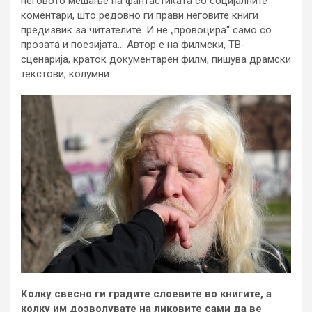
неговото мешање на фантастиката со социјалните
коментари, што редовно ги прави неговите книги
предизвик за читателите. И не „провоцира“ само со
прозата и поезијата… Автор е на филмски, ТВ-
сценарија, краток документарен филм, пишува драмски
текстови, колумни…
Колку свесно ги градите слоевите во книгите, а
колку им дозволувате на ликовите сами да ве