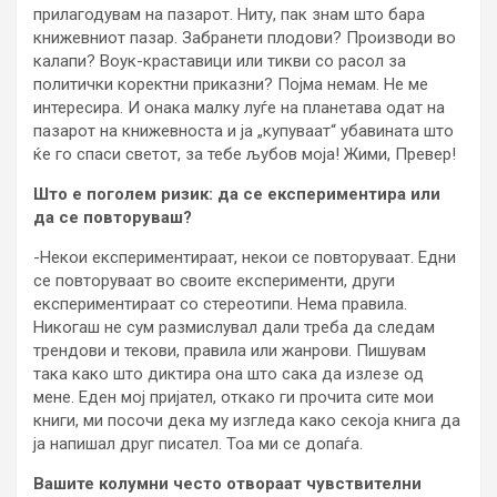
прилагодувам на пазарот. Ниту, пак знам што бара
книжевниот пазар. Забранети плодови? Производи во
калапи? Воук-краставици или тикви со расол за
политички коректни приказни? Појма немам. Не ме
интересира. И онака малку луѓе на планетава одат на
пазарот на книжевноста и ја „купуваат“ убавината што
ќе го спаси светот, за тебе љубов моја! Жими, Превер!
Што е поголем ризик: да се експериментира или
да се повторуваш?
-Некои експериментираат, некои се повторуваат. Едни
се повторуваат во своите експерименти, други
експериментираат со стереотипи. Нема правила.
Никогаш не сум размислувал дали треба да следам
трендови и текови, правила или жанрови. Пишувам
така како што диктира она што сака да излезе од
мене. Еден мој пријател, откако ги прочита сите мои
книги, ми посочи дека му изгледа како секоја книга да
ја напишал друг писател. Тоа ми се допаѓа.
Вашите колумни често отвораат чувствителни