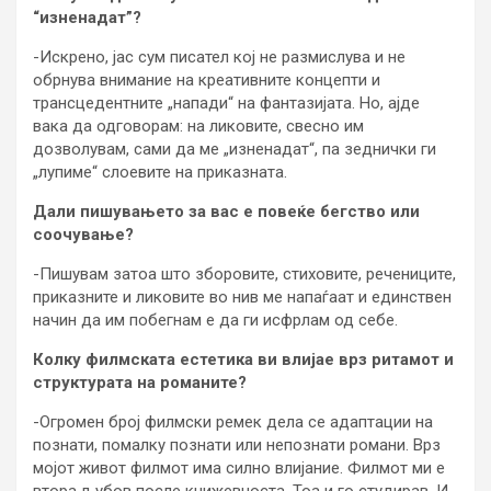
“изненадат”?
-Искрено, јас сум писател кој не размислува и не
обрнува внимание на креативните концепти и
трансцедентните „напади“ на фантазијата. Но, ајде
вака да одговорам: на ликовите, свесно им
дозволувам, сами да ме „изненадат“, па зеднички ги
„лупиме“ слоевите на приказната.
Дали пишувањето за вас е повеќе бегство или
соочување?
-Пишувам затоа што зборовите, стиховите, речениците,
приказните и ликовите во нив ме напаѓаат и единствен
начин да им побегнам е да ги исфрлам од себе.
Колку филмската естетика ви влијае врз ритамот и
структурата на романите?
-Огромен број филмски ремек дела се адаптации на
познати, помалку познати или непознати романи. Врз
мојот живот филмот има силно влијание. Филмот ми е
втора љубов после книжевноста. Тоа и го студирав. И