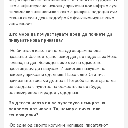
што е најинтересно, неколку приказни кои најпрво сум
ги замислил или напишал како сценарија, подоцна сум
станал свесен дека подобро ќе функционираат како
книжевност.
Што мора да почувствувате пред да почнете да
пишувате нова приказна?
-Не би знаел како точно да одговорам на ова
прашање. Јас постојано, секој ден, во недела, за Нова
година, на ден Великден, ако сум на одмор, не
престанувам да пишувам. И секогаш пишувам по
неколку приказни одеднаш. Паралелно. Оти тие,
приказните, така ми доаѓаат. Потребата постојано да
се создава е чувство на божествена возбуда,
вознемиреност и радост, одеднаш.
Во делата често ви се чувствува немирот на
современиот човек. Тој немир е личен или
генерациски?
-Во една од своите колумни, напишав: писателиот