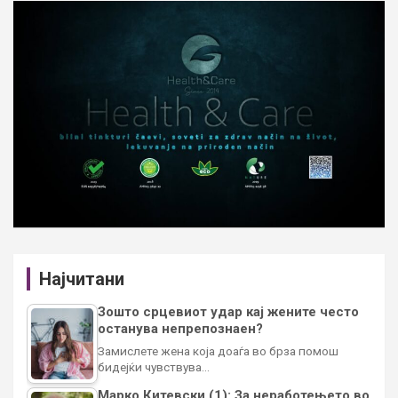
Најчитани
Зошто срцевиот удар кај жените често
останува непрепознаен?
Замислете жена која доаѓа во брза помош
бидејќи чувствува…
Марко Китевски (1): За неработењето во