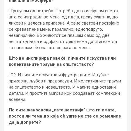
лик или атмосфера?
-Тргнувам од потреба. Потреба да го исфрлам светот
што се изградил во мене, од идеја, преку суштина, до
ликови и целосна приказна. А овие светови постојано
се креваат низ мене, паралелно, едноподруго,
незапирливо. Во животот се плашам само од две
нешта: од Бога и од фактот дека нема да стигнам да
го напишам сè она што се раѓа во мене.
Што ве инспирира повеќе: личните искуства или
колективните трауми на општеството?
-Сè. И личните искуства и фрустрациите. И туѓите
приказни, љубов и предрасуди. И колективните трауми
на општеството и човештвото. И малите едноставни
детали. И простите мигови кои создаваат комплексни
вселени.
По сите жанровски „патешествија“ што ги имате,
постои ли тема до која сè уште не сте се осмелиле
да ја допрете?