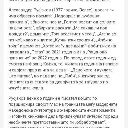
Александар Русјаков (1977 година, Велес), досега ги
има објавено поемата „Недовршена љубовна
приказна“, збирката песни „Голтка восхит од солзите
на вечноста“, збирката раскази „Ме сакаш ли под
дождот?“, романите „Тринаесеттиот месец“, „Атена со
пенис“, како и книгите „Курвински хроники“, „Албино
трип“ и романот „Хотел меѓу две војни“, добитник е на
наградата „Пегаз“ во 2021 година и на „Рациново
признание“ во 2022 година. По повод стоте години од
смртта на Франц Кафка, тој минатата година ја напиша
и својата прва книга за деца – „Девојчето и куклата
што патува“, во издание на „Либи“, инспирирана од
познатата анегдота за девојчето кое тагувало по
изгубената кукла.
Русјаков веќе со години е писател којшто го
позиционира својот глас на границата меѓу модерната
македонска литература и жанровските експерименти.
Неговите книжевни дела привлекуваат интерес поради
необичните претпоставки што ги „обработуваат“,