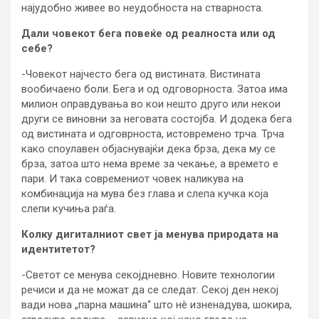
најудобно живее во неудобноста на стварноста.
Дали човекот бега повеќе од реалноста или од
себе?
-Човекот најчесто бега од вистината. Вистината
вообичаено боли. Бега и од одговорноста. Затоа има
милион оправдувања во кои нешто друго или некои
други се виновни за неговата состојба. И додека бега
од вистината и одговрноста, истовремено трча. Трча
како споулавен објаснувајќи дека брза, дека му се
брза, затоа што нема време за чекање, а времето е
пари. И така современиот човек наликува на
комбинација на мува без глава и слепа кучка која
слепи кучиња раѓа.
Колку дигиталниот свет ја менува природата на
идентитетот?
-Светот се менува секојдневно. Новите технологии
речиси и да не можат да се следат. Секој ден некој
вади нова „парна машина“ што нè изненадува, шокира,