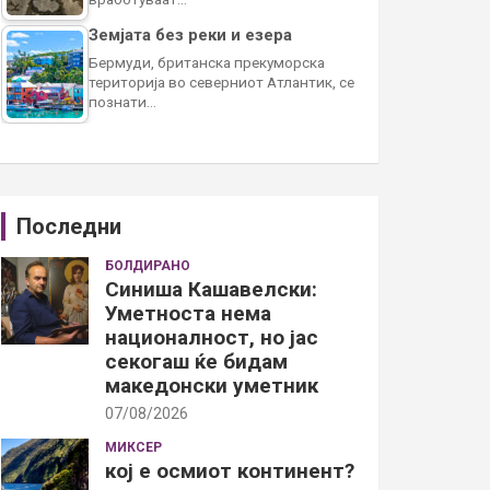
Земјата без реки и езера
Бермуди, британска прекуморска
територија во северниот Атлантик, се
познати…
Последни
БОЛДИРАНО
Синиша Кашавелски:
Уметноста нема
националност, но јас
секогаш ќе бидам
македонски уметник
07/08/2026
МИКСЕР
кој е осмиот континент?