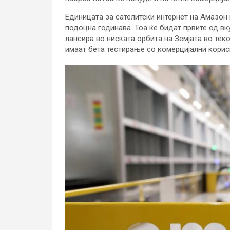
Единицата за сателитски интернет на Амазон
подоцна годинава. Тоа ќе бидат првите од вку
лансира во ниската орбита на Земјата во тек
имаат бета тестирање со комерцијални корис