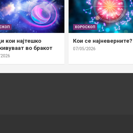
СКОП
ХОРОСКОП
и кои најтешко
Кои се најневерните?
ивуваат во бракот
07/05/2026
/2026