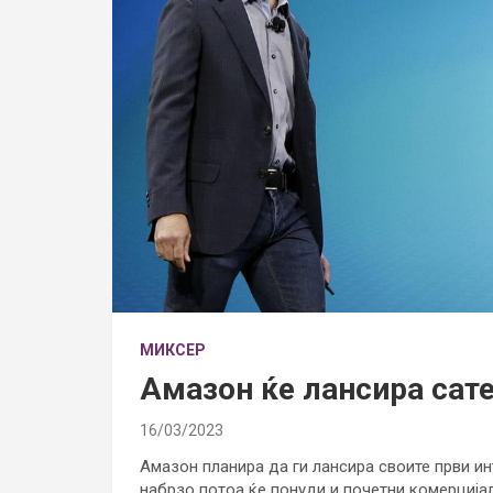
МИКСЕР
Амазон ќе лансира сате
16/03/2023
Амазон планира да ги лансира своите први ин
набрзо потоа ќе понуди и почетни комерцијал