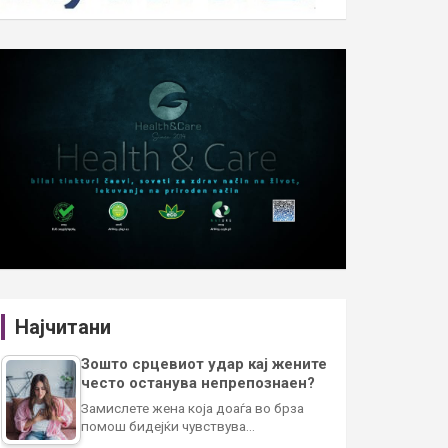
Најчитани
Зошто срцевиот удар кај жените
често останува непрепознаен?
Замислете жена која доаѓа во брза
помош бидејќи чувствува…