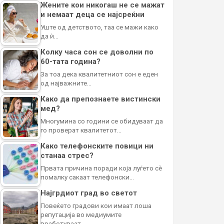
Жените кои никогаш не се мажат
и немаат деца се најсреќни
Уште од детството, таа се мажи како
да ѝ…
Колку часа сон се доволни по
60-тата година?
За тоа дека квалитетниот сон е еден
од најважните…
Како да препознаете вистински
мед?
Многумина со години се обидуваат да
го проверат квалитетот…
Како телефонските повици ни
станаа стрес?
Првата причина поради која луѓето сè
помалку сакаат телефонски…
Најгрдиот град во светот
Повеќето градови кои имаат лоша
репутација во медиумите
вработуваат…