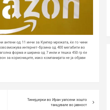
 антени од 11 инчи за Куипер мрежата, ќе го чини
 овозможува интернет-брзина од 400 мегабити во
голна форма и ширина од 7 инли и тешка 450 гр ќе
н за корисниците, иако компанијата не ја објави
Тинејџерки во Иран уапсени зошто
танцувале во јавност