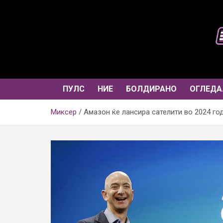
Skip
to
content
ПУЛС
НИЕ
БОЛДИРАНО
ОГЛЕДА
Миксер
Амазон ќе лансира сателити во 2024 го