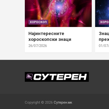
ХОРОСКОП
ХОРО
Најинтересните
Знац
хороскопски знаци
преж
26/07/2026
01/07
Copyright © 2026
Сутерен.мк