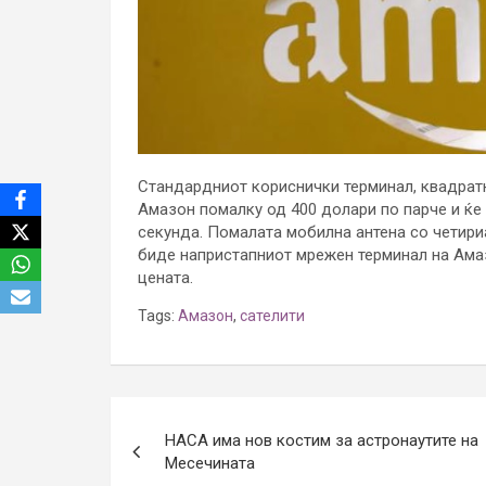
Стандардниот кориснички терминал, квадратни
Амазон помалку од 400 долари по парче и ќе
секунда. Помалата мобилна антена со четириа
биде напристапниот мрежен терминал на Амазо
цената.
Tags:
Амазон
,
сателити
Post
НАСА има нов костим за астронаутите на
navigation
Месечината