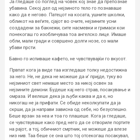
Ја гледаше со поглед на човек кој знае да препознае
убавина. Секој дел од нејзиното тело го познаваше
како да е негово. Патецот на косата, ушните школки,
обликот на веѓите, сјајот во очите, нејзините усни
создадени за бакнежи, сите насмевки и гримаси кои
понекогаш го изобличуваа тоа ангелско лице. Имаше
обли, мали гради и совршено долги нозе, со мали
убави прсти.
Бавно го испиваше кафето, не чувствувајќи го вкусот.
Првпат кога ја виде таа изгледаше толку недостижна
за него. Не, не дека не можеше да и’ пријде, туку во
нејзиниот свет немаше место за никој освен за
нејзините демони. Будеше кај него страв, посакување и
омраза. И велеше дека ја љуби каква и да е, но
никогаш не ја прифати. Се обиде неколкупати да ја
скрши, да ја направи зависна од себе, но безуспешно.
Беше врзан за неа и тоа го плашеше. Кога ја гледаше,
се чувствуваше како пред него да се отвориле портите
на рајот, а тој, обичниот смртник, не можеше да влезе
низ нив. Таа беше се она што тој отсекогаш посакувал,