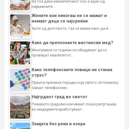
За тоа дека квалитетниот сон е еден од
најважните…
Жените кои никогаш не се мажат и
немаат деца се најсреќни
Уште од детството, таа се мажи како да ѝ…
Како да препознаете вистински мед?
Многумина со години се обидуваат да го
проверат квалитетот…
Како телефонските повици ни станаа
стрес?
Првата причина поради која луѓето сè помалку
сакаат телефонски…
Најгрдиот град во светот
Повеќето градови кои имаат лоша репутација
во медиумите вработуваат…
Земјата без реки и езера