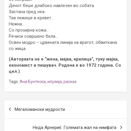
Денот беше длабоко навлезен во собата.
Застана пред неа.
Таа лежеше в кревет…
Нежна…
Со проѕирна кожа…
Речиси совршено бела…
Освен модро – црвената линија на вратот, обвиткана
со жица.
(Авторката не е “жена, мајка, кралица”, туку мајка,
економист и пишувач. Родена е во 1972 година. Со
цел.)
Tags:
Ана Бунтеска
,
илузија
,
расказ
Post
Мегаломански мудрости
navigation
Неда Арнериќ: Големата жал на нимфата