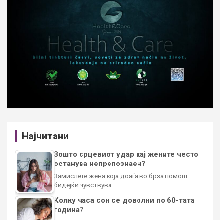
Најчитани
Зошто срцевиот удар кај жените често
останува непрепознаен?
Замислете жена која доаѓа во брза помош
бидејќи чувствува…
Колку часа сон се доволни по 60-тата
година?