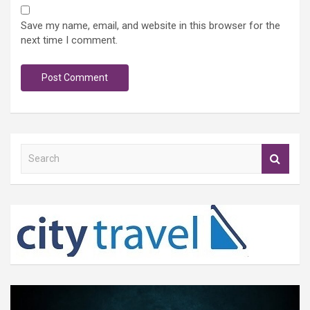
Save my name, email, and website in this browser for the
next time I comment.
S
e
a
r
c
h