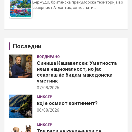
Бермуди, британска прекуморска територија во
северниот Атлантик, се познати…
Последни
БОЛДИРАНО
Синиша Кашавелски: Уметноста
нема националност, но јас
секогаш ќе бидам македонски
уметник
07/08/2026
МИКСЕР
кој е осмиот континент?
06/08/2026
МИКСЕР
Три раси на кучиња кои се