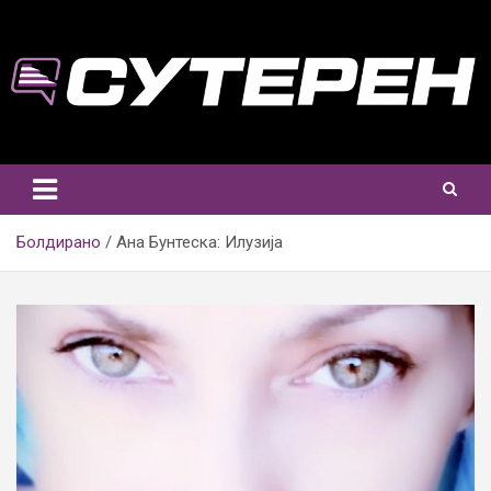
Skip
to
content
Болдирано
Ана Бунтеска: Илузија