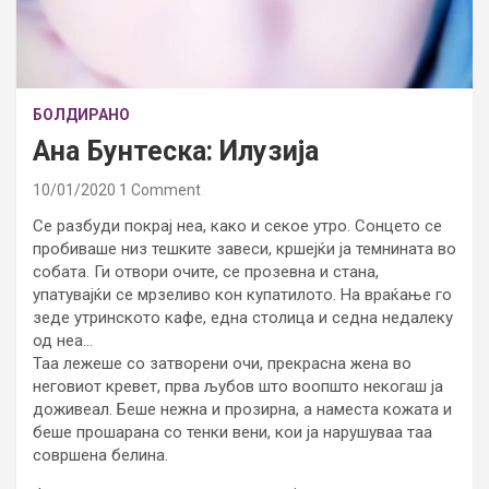
БОЛДИРАНО
Ана Бунтеска: Илузија
10/01/2020
1 Comment
Се разбуди покрај неа, како и секое утро. Сонцето се
пробиваше низ тешките завеси, кршејќи ја темнината во
собата. Ги отвори очите, се прозевна и стана,
упатувајќи се мрзеливо кон купатилото. На враќање го
зеде утринското кафе, една столица и седна недалеку
од неа…
Таа лежеше со затворени очи, прекрасна жена во
неговиот кревет, прва љубов што воопшто некогаш ја
доживеал. Беше нежна и прозирна, а наместа кожата и
беше прошарана со тенки вени, кои ја нарушуваа таа
совршена белина.