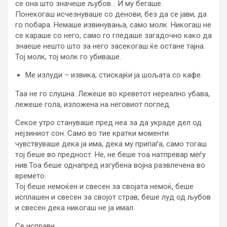
се она што значеше љубов… И му бегаше.
Понекогаш исчезнуваше со денови, без да се јави, да
го побара. Немаше извинувања, само молк. Никогаш не
се караше со него, само го гледаше загадочно како да
знаеше нешто што за него засекогаш ќе остане тајна.
Тој молк, тој молк го убиваше.
Ме излуди – извика, стискајќи ја шољата со кафе.
Таа не го слушна. Лежеше во креветот нереално убава,
лежеше гола, изложена на неговиот поглед.
Секое утро стануваше пред неа за да украде дел од
нејзиниот сон. Само во тие кратки моменти
чувствуваше дека ја има, дека му припаѓа, само тогаш
тој беше во предност. Не, не беше тоа натпревар меѓу
нив.Тоа беше однапред изгубена војна развлечена во
времето.
Тој беше немоќен и свесен за својата немоќ, беше
исплашен и свесен за својот страв, беше луд од љубов
и свесен дека никогаш не ја имал.
Се исправи.