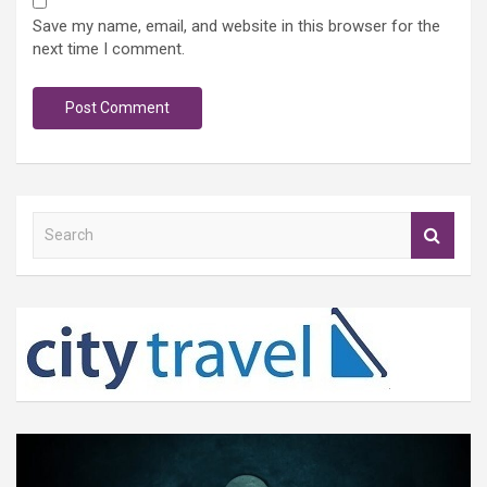
Save my name, email, and website in this browser for the
next time I comment.
S
e
a
r
c
h