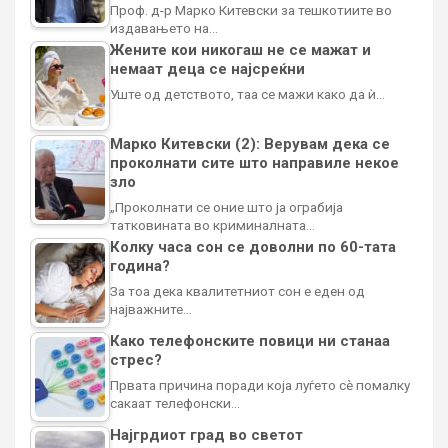
Проф. д-р Марко Китевски за тешкотиите во
издавањето на…
Жените кои никогаш не се мажат и
немаат деца се најсреќни
Уште од детството, таа се мажи како да ѝ…
Марко Китевски (2): Верувам дека се
проколнати сите што направиле некое
зло
„Проколнати се оние што ја ограбија
татковината во криминалната…
Колку часа сон се доволни по 60-тата
година?
За тоа дека квалитетниот сон е еден од
најважните…
Како телефонските повици ни станаа
стрес?
Првата причина поради која луѓето сè помалку
сакаат телефонски…
Најгрдиот град во светот