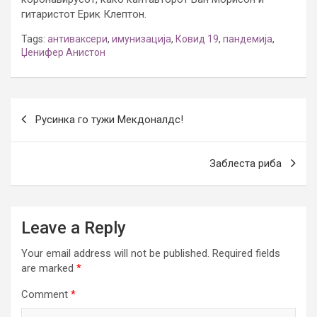
гитаристот Ерик Клептон.
Tags:
антиваксери
,
имунизација
,
Ковид 19
,
пандемија
,
Џенифер Анистон
Post
Русинка го тужи Мекдоналдс!
navigation
Заблеста риба
Leave a Reply
Your email address will not be published.
Required fields
are marked
*
Comment
*