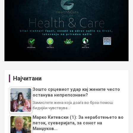
Најчитани
Зошто срцевиот удар кај жените често
останува непрепознаен?
Замислете жена која доаѓа во брза помош
бидејќи чувствува…
Марко Китевски (1): За неработењето во
петок, суеверијата, за сонот на
Манџуков…