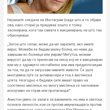
Нејзините следачи на Инстаграм (каде што и го објави
ова, како стори) ја прашуваа зошто е толку
засекирана, кога таа самата е вакцинирана, на што таа
објаснуваше:
„Затоа што сепак, може да ме заразите, ако имате
вирус. Можеби ќе бидам малку болна, но нема да
завршам во болница или умрам! Меѓутоа, можам
вирусот да му го пренесам на некој кој не е вакциниран
или му е здравјето нестабилно или има предиспозиции
за тоа, па да ги загрозам нивните животи. Се уште
многумина луѓе се антиваксери и тоа е вистинска
штета. Незгодно е бидејќи сите имаат право на
сопствено мислење, но многу мислења се засновани
исклучиво на страв или пропаганда!“
Анистон јавно се залага за ваквините, но има и светски
познати личности, кои се против имунизацијата против
коронавирусот, како кантавторот Ван Морисон и