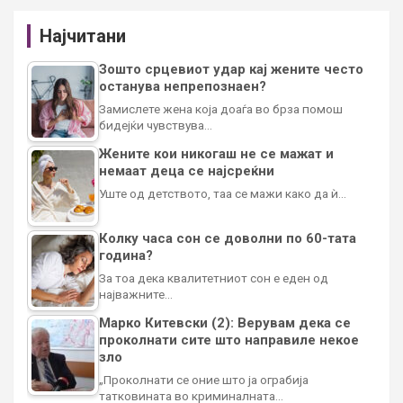
Најчитани
Зошто срцевиот удар кај жените често
останува непрепознаен?
Замислете жена која доаѓа во брза помош
бидејќи чувствува…
Жените кои никогаш не се мажат и
немаат деца се најсреќни
Уште од детството, таа се мажи како да ѝ…
Колку часа сон се доволни по 60-тата
година?
За тоа дека квалитетниот сон е еден од
најважните…
Марко Китевски (2): Верувам дека се
проколнати сите што направиле некое
зло
„Проколнати се оние што ја ограбија
татковината во криминалната…