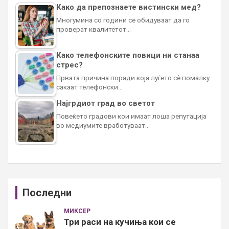
Како да препознаете вистински мед?
Многумина со години се обидуваат да го
проверат квалитетот…
Како телефонските повици ни станаа
стрес?
Првата причина поради која луѓето сè помалку
сакаат телефонски…
Најгрдиот град во светот
Повеќето градови кои имаат лоша репутација
во медиумите вработуваат…
Последни
МИКСЕР
Три раси на кучиња кои се