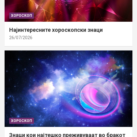
ХОРОСКОП
Најинтересните хороскопски знаци
26/07/2026
ХОРОСКОП
Знаци кои најтешко преживуваат во бракот