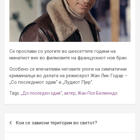
Се прослави со улогите во шеесеттите години на
минатиот век во филмовите на францускиот нов бран.
Особено се впечатливи неговите улоги на симпатични
криминалци во делата на режисерот Жан Лик Годар –
„Со последниот здив“ и „Лудиот Пјер“.
Tags:
„До последен здив“
,
актер
,
Жан Пол Белмондо
Post
Кои се зависни територии во светот?
navigation