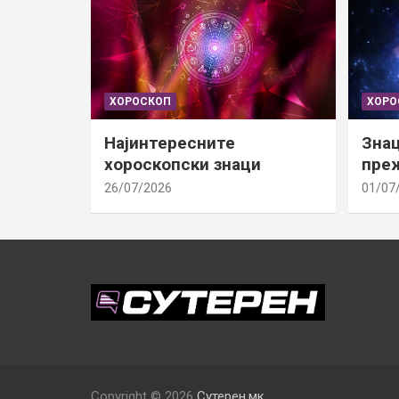
ХОРОСКОП
ХОРО
Најинтересните
Знац
хороскопски знаци
преж
26/07/2026
01/07
Copyright © 2026
Сутерен.мк