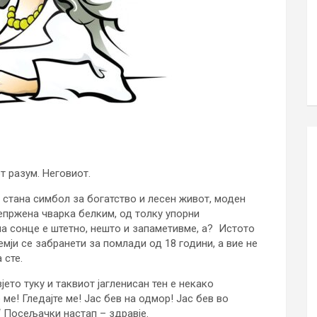
т разум. Неговиот.
 стана симбол за богатство и лесен живот, моден
репржена чварка белким, од толку упорни
 сонце е штетно, нешто и запаметивме, а? Истото
емји се забранети за помлади од 18 години, а вие не
 сте.
ето туку и таквиот јагленисан тен е некако
 ме! Гледајте ме! Јас бев на одмор! Јас бев во
“ Посељачки настап – здравје.