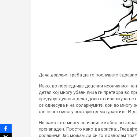
Дена дарлинг
, треба да го послушате здравио
Иако, во последниве децении исончаниот тен
детал кој многу убави лица ги претвора во п
предупредувања дека долгото изложување на
се однесува и на солариумите, кои во многу з
сте нешто многу постари од матурантите. И да
Не само што многу сончање е кобно по здравј
пренападен. Просто како да вриска: „Гледајте
солариум! Јас можам да си го дозволам тоа!