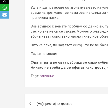
Уште и да претерате со зголемувањето на усн
време на третманот се нема реална слика за 
препечена патка.
Вие всушност, немате проблем со дечко ви, ту
сте, но вие не си се сакате. Момчето очиглед
вбризгуваат сопствено мрсно ткиво кое обичн
Што ќе рече, по зафатот секој што ќе ве бакн
Па, ќе ве молам…
(Упатствата во оваа рубрика се само субј
Никако не треба да се сфатат како достој
Tags:
сончање
Post
(Не)пристојно доење