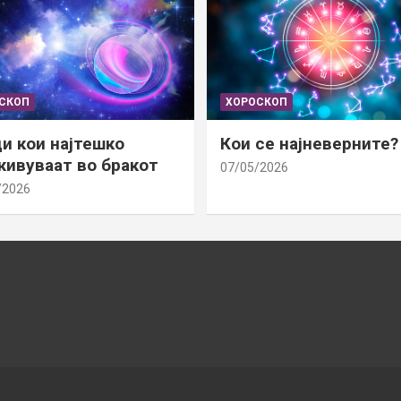
СКОП
ХОРОСКОП
и кои најтешко
Кои се најневерните?
ивуваат во бракот
07/05/2026
/2026