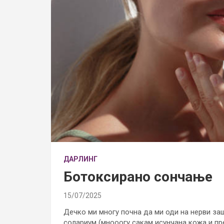
ДАРЛИНГ
Ботоксирано сoнчање
15/07/2025
Дечко ми многу почна да ми оди на нерви за
солариум (мнооогу сакам исунчана кожа и пре