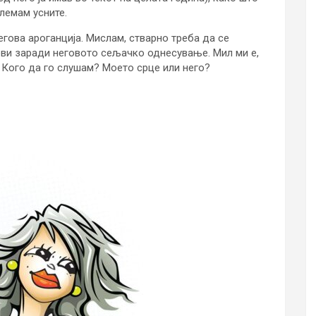
лемам усните.
гова ароганција. Мислам, стварно треба да се
ови заради неговото сељачко однесување. Мил ми е,
 Кого да го слушам? Моето срце или него?