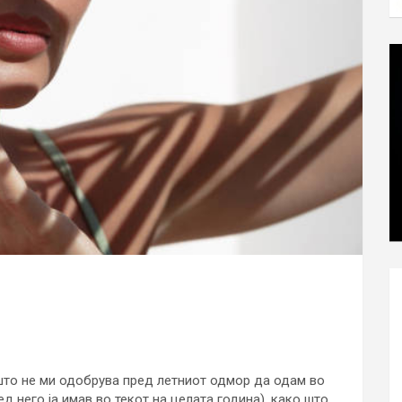
што не ми одобрува пред летниот одмор да одам во
д него ја имав во текот на целата година), како што