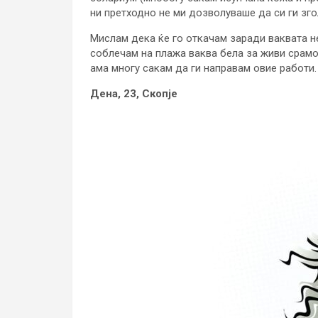
ни претходно не ми дозволуваше да си ги зго
Мислам дека ќе го откачам заради ваквата не
соблечам на плажа ваква бела за живи срам
ама многу сакам да ги направам овие работи.
Дена, 23, Скопје