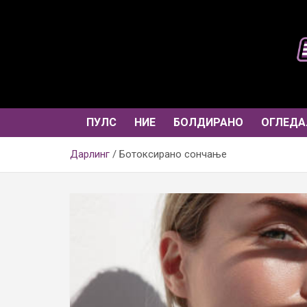
Skip
to
content
ПУЛС
НИЕ
БОЛДИРАНО
ОГЛЕДА
Дарлинг
Ботоксирано сoнчање