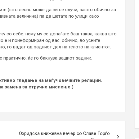
ите (што лесно може да ви се случи, зашто обично за
нивната величина) па да шетате по улици како
ку со себе: нему му се допаѓате баш таква, каква што
но е и поинформиран од вас: обично, во усните
о, го вадат од задниот дел на телото на клиентот.
е практично, ќе го бакнува вашиот задник.
ективно гледање на меѓучовечките релации.
на замена за стручно мислење.)
Охридска книжевна вечер со Славе Ѓорѓо