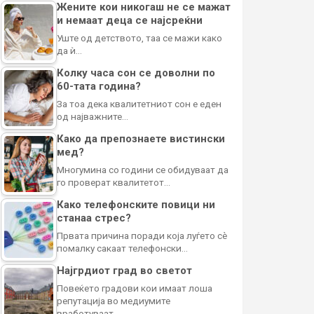
Жените кои никогаш не се мажат
и немаат деца се најсреќни
Уште од детството, таа се мажи како
да ѝ…
Колку часа сон се доволни по
60-тата година?
За тоа дека квалитетниот сон е еден
од најважните…
Како да препознаете вистински
мед?
Многумина со години се обидуваат да
го проверат квалитетот…
Како телефонските повици ни
станаа стрес?
Првата причина поради која луѓето сè
помалку сакаат телефонски…
Најгрдиот град во светот
Повеќето градови кои имаат лоша
репутација во медиумите
вработуваат…