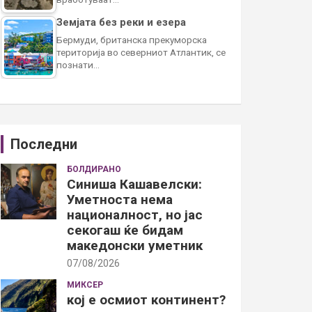
Земјата без реки и езера
Бермуди, британска прекуморска
територија во северниот Атлантик, се
познати…
Последни
БОЛДИРАНО
Синиша Кашавелски:
Уметноста нема
националност, но јас
секогаш ќе бидам
македонски уметник
07/08/2026
МИКСЕР
кој е осмиот континент?