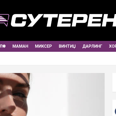
ЛО
МАМАН
МИКСЕР
ВИНТИЏ
ДАРЛИНГ
ХО