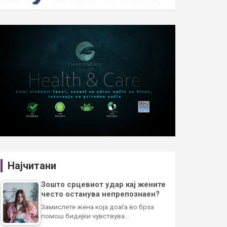
Најчитани
Зошто срцевиот удар кај жените
често останува непрепознаен?
Замислете жена која доаѓа во брза
помош бидејќи чувствува…