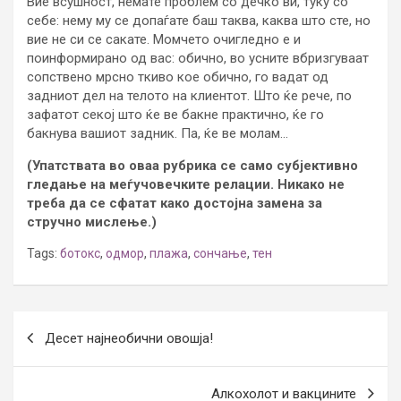
Вие всушност, немате проблем со дечко ви, туку со
себе: нему му се допаѓате баш таква, каква што сте, но
вие не си се сакате. Момчето очигледно е и
поинформирано од вас: обично, во усните вбризгуваат
сопствено мрсно ткиво кое обично, го вадат од
задниот дел на телото на клиентот. Што ќе рече, по
зафатот секој што ќе ве бакне практично, ќе го
бакнува вашиот задник. Па, ќе ве молам…
(Упатствата во оваа рубрика се само субјективно
гледање на меѓучовечките релации. Никако не
треба да се сфатат како достојна замена за
стручно мислење.)
Tags:
ботокс
,
одмор
,
плажа
,
сончање
,
тен
Post
Десет најнеобични овошја!
navigation
Алкохолот и вакцините