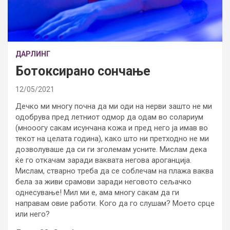
ДАРЛИНГ
Ботоксирано сончање
12/05/2021
Дечко ми многу почна да ми оди на нерви зашто не ми
одобрува пред летниот одмор да одам во солариум
(мнооогу сакам исунчана кожа и пред него ја имав во
текот на целата година), како што ни претходно не ми
дозволуваше да си ги зголемам усните. Мислам дека
ќе го откачам заради ваквата негова ароганција.
Мислам, стварно треба да се соблечам на плажа ваква
бела за живи срамови заради неговото сељачко
однесување! Мил ми е, ама многу сакам да ги
направам овие работи. Кого да го слушам? Моето срце
или него?