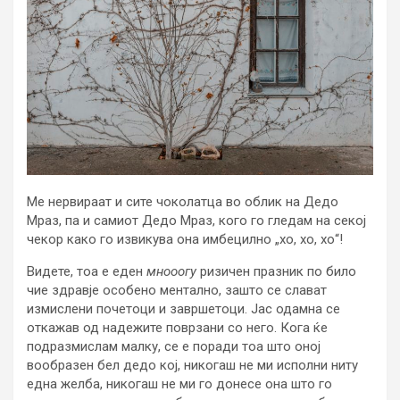
Ме нервираат и сите чоколатца во облик на Дедо
Мраз, па и самиот Дедо Мраз, кого го гледам на секој
чекор како го извикува она имбецилно „хо, хо, хо“!
Видете, тоа е еден
мнооогу
ризичен празник по било
чие здравје особено ментално, зашто се слават
измислени почетоци и завршетоци. Јас одамна се
откажав од надежите поврзани со него. Кога ќе
подразмислам малку, се е поради тоа што оној
вообразен бел дедо кој, никогаш не ми исполни ниту
една желба, никогаш не ми го донесе она што го