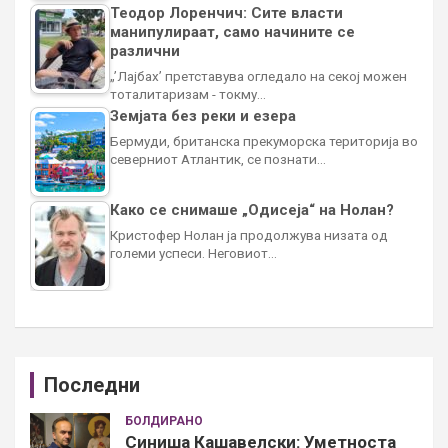
Теодор Лоренчич: Сите власти
манипулираат, само начините се
различни
„’Лајбах’ претставува огледало на секој можен
тоталитаризам - токму…
Земјата без реки и езера
Бермуди, британска прекуморска територија во
северниот Атлантик, се познати…
Како се снимаше „Одисеја“ на Нолан?
Кристофер Нолан ја продолжува низата од
големи успеси. Неговиот…
Последни
БОЛДИРАНО
Синиша Кашавелски: Уметноста