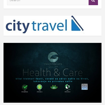
e
a
r
c
h