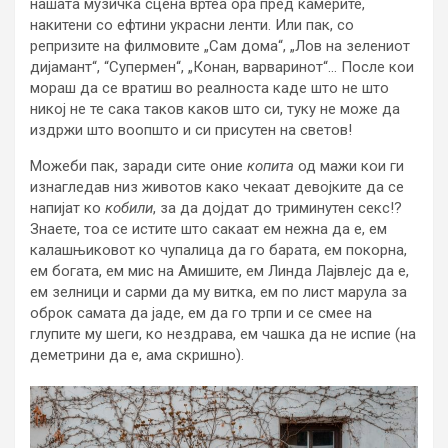
нашата музичка сцена вртеа ора пред камерите,
накитени со ефтини украсни ленти. Или пак, со
репризите на филмовите „Сам дома“, „Лов на зелениот
дијамант“, “Супермен“, „Конан, варваринот“… После кои
мораш да се вратиш во реалноста каде што не што
никој не те сака таков каков што си, туку не може да
издржи што воопшто и си присутен на светов!
Можеби пак, заради сите оние
копита
од мажи кои ги
изнагледав низ животов како чекаат девојките да се
напијат ко
кобили
, за да дојдат до триминутен секс!?
Знаете, тоа се истите што сакаат ем нежна да е, ем
калашњиковот ко чупалица да го барата, ем покорна,
ем богата, ем мис на Амишите, ем Линда Лајвлејс да е,
ем зелници и сарми да му витка, ем по лист марула за
оброк самата да јаде, ем да го трпи и се смее на
глупите му шеги, ко нездрава, ем чашка да не испие (на
деметрини да е, ама скришно).