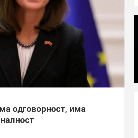
ема одговорност, има
оналност