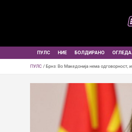
Skip
to
content
ПУЛС
НИЕ
БОЛДИРАНО
ОГЛЕДА
ПУЛС
Брнз: Во Македонија нема одговорност, 