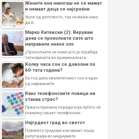
Жените кои никогаш не се мажат
и немаат деца се најсреќни
Уште од детството, таа се мажи како
да ѝ…
Марко Китевски (2): Верувам
дека се проколнати сите што
направиле некое зло
„Проколнати се оние што ја ограбија
татковината во криминалната…
Колку часа сон се доволни по
60-тата година?
За тоа дека квалитетниот сон е еден
од најважните…
Како телефонските повици ни
станаа стрес?
Првата причина поради која луѓето сè
помалку сакаат телефонски…
Најгрдиот град во светот
Повеќето градови кои имаат лоша
репутација во медиумите