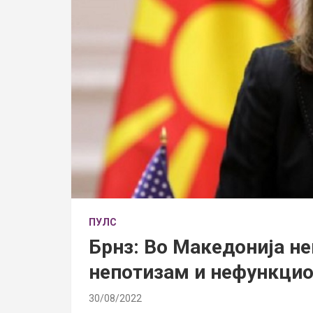
ПУЛС
Брнз: Во Македонија н
непотизам и нефункци
30/08/2022