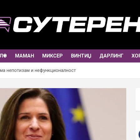
ЛО
МАМАН
МИКСЕР
ВИНТИЏ
ДАРЛИНГ
ХО
има непотизам и нефункционалност