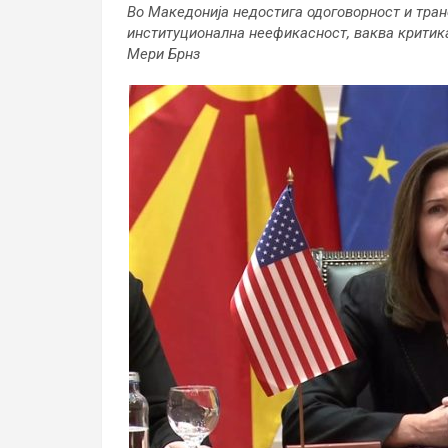
Во Македонија недостига одоговорност и тран
институционална неефикасност, ваква критик
Мери Брнз