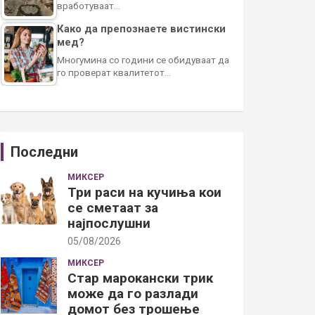
вработуваат…
Како да препознаете вистински
мед?
Многумина со години се обидуваат да
го проверат квалитетот…
Последни
МИКСЕР
Три раси на кучиња кои
се сметаат за
најпослушни
05/08/2026
МИКСЕР
Стар марокански трик
може да го разлади
домот без трошење