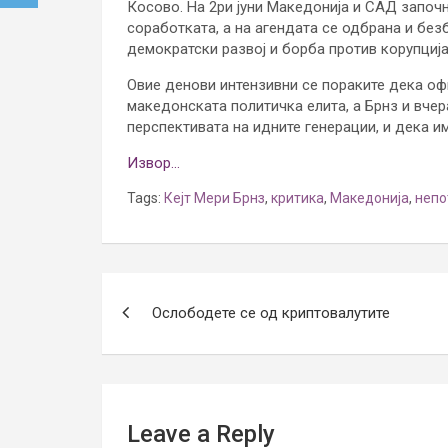
Косово. На 2ри јуни Македонија и САД започ
соработката, а на агендата се одбрана и без
демократски развој и борба против корупција
Овие денови интензивни се пораките дека оф
македонската политичка елита, а Брнз и вчера
перспективата на идните генерации, и дека и
Извор…
Tags:
Кејт Мери Брнз
,
критика
,
Македонија
,
непо
Post
Ослободете се од криптовалутите
navigation
Leave a Reply