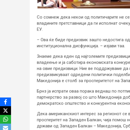
Со сомнеж дека некои од политичарите не се
владините претставници да ги исполнат очеку
ЕУ.
– Ова ќе биде предизвик зашто недостига од
институционална дисфункција. – изјави таа.
Знаеме дека еден од најголемите предизвици
владеење и ја саботира економската конкуре
на овие предизвици. Ние ве поддржуваме да 
предизвикуваат одредени политички поделби
Македонија е столб за просперитетот на Зап
Брнз ја испрати оваа порака веднаш по потп
партнерство за развој со што Македонија до
демократско општество и конкурентна економ
Дека американскиот интерес за регионот се в
просперитет на Западен Балкан, чија помош н
држави од Западен Балкан – Македонија, Срби