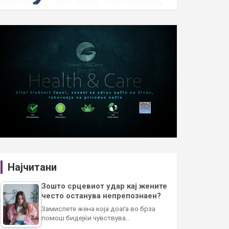
Најчитани
Зошто срцевиот удар кај жените
често останува непрепознаен?
Замислете жена која доаѓа во брза
помош бидејќи чувствува…