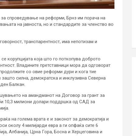
 за спроведување на реформи, Брнз им порача на
вањата на јавноста, но и стандардите за членство во
говорност, транспарентност, има непотизам и
 се корупцијата која што го поткопува доброто
нтност. Владините претставници мора да одговорат
продолжите со овие реформи дури и кога тие
 зашто силна, демократска и инклузивна Северна
аден Балкан.
ишувањето на амандманот на Договор за грант за
би 10,3 милиони долари поддршка од САД за
ија.
раќа на голема врата е и законот за демократија и
оси околу 4 милијарди евра а ги опфаќа сите 6
ја, Албанија, Црна Гора, Босна и Херцеговина и