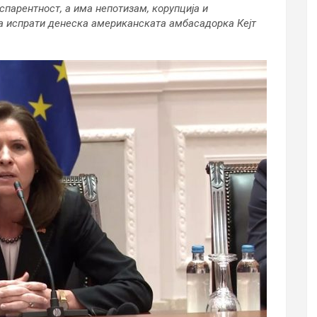
спарентност, а има непотизам, корупција и
а испрати денеска американската амбасадорка Кејт