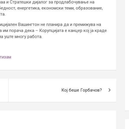
наа и Стратешки дијалог за продлабочување на
бедност, енергетика, економски теми, образование,
та.
ицијален Вашингтон не планира да и премижува на
 им порача дека – Корупцијата е канцер кој ја краде
ма уште многу работа.
тизам
Кој беше Горбачов?