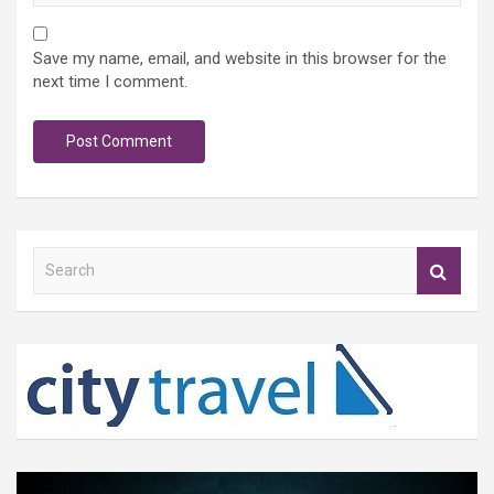
Save my name, email, and website in this browser for the
next time I comment.
S
e
a
r
c
h