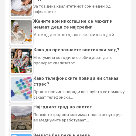
За тоа дека квалитетниот сон е еден од
најважните…
Жените кои никогаш не се мажат и
немаат деца се најсреќни
Уште од детството, таа се мажи како да ѝ…
Како да препознаете вистински мед?
Многумина со години се обидуваат да го
проверат квалитетот…
Како телефонските повици ни станаа
стрес?
Првата причина поради која луѓето сè помалку
сакаат телефонски…
Најгрдиот град во светот
Повеќето градови кои имаат лоша репутација
во медиумите вработуваат…
Земјата без реки и езера