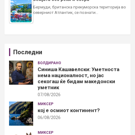
Бермуди, британска прекуморска територија во
северниот Атлантик, се познати…
Последни
БОЛДИРАНО
Синиша Кашавелски: Уметноста
нема националност, но јас
секогаш ќе бидам македонски
уметник
07/08/2026
МИКСЕР
кој е осмиот континент?
06/08/2026
МИКСЕР