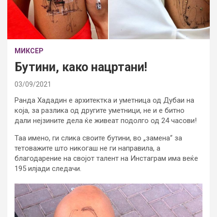
МИКСЕР
Бутини, како нацртани!
03/09/2021
Ранда Хададин е архитектка и уметница од Дубаи на
која, за разлика од другите уметници, не и е битно
дали нејзините дела ќе живеат подолго од 24 часови!
Таа имено, ги слика своите бутини, во „замена“ за
тетоважите што никогаш не ги направила, а
благодарение на својот талент на Инстаграм има веќе
195 илјади следачи.