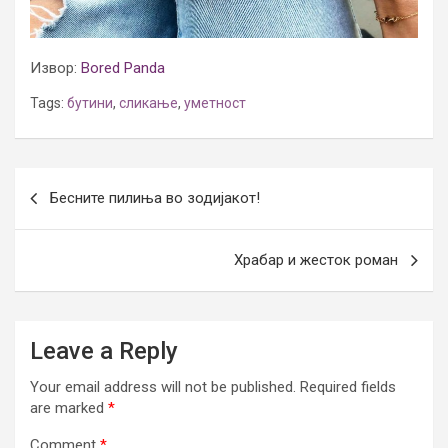
Извор:
Bored Panda
Tags:
бутини
,
сликање
,
уметност
Post
Бесните пилиња во зодијакот!
navigation
Храбар и жесток роман
Leave a Reply
Your email address will not be published.
Required fields
are marked
*
Comment
*