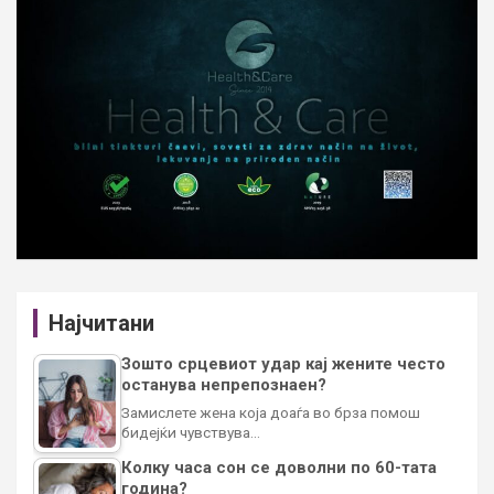
Најчитани
Зошто срцевиот удар кај жените често
останува непрепознаен?
Замислете жена која доаѓа во брза помош
бидејќи чувствува…
Колку часа сон се доволни по 60-тата
година?