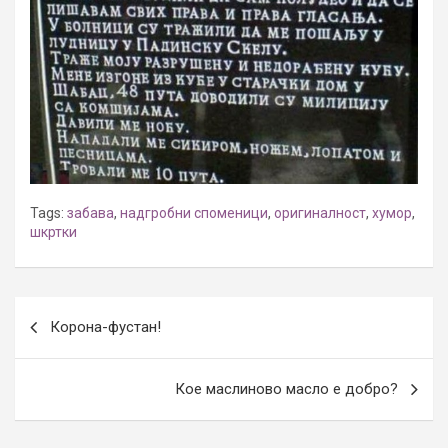
Tags:
забава
,
надгробни споменици
,
оригиналност
,
хумор
,
шкртки
Post
Корона-фустан!
navigation
Кое маслиново масло е добро?