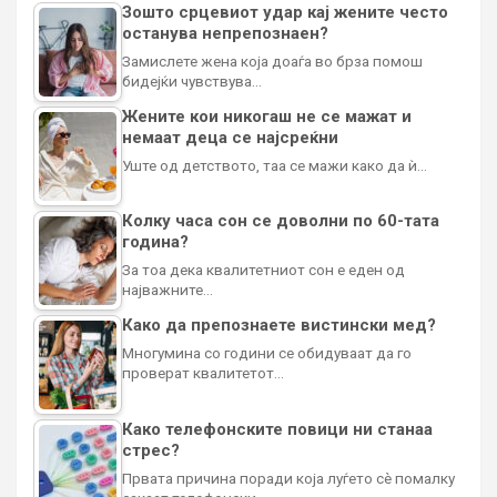
Зошто срцевиот удар кај жените често
останува непрепознаен?
Замислете жена која доаѓа во брза помош
бидејќи чувствува…
Жените кои никогаш не се мажат и
немаат деца се најсреќни
Уште од детството, таа се мажи како да ѝ…
Колку часа сон се доволни по 60-тата
година?
За тоа дека квалитетниот сон е еден од
најважните…
Како да препознаете вистински мед?
Многумина со години се обидуваат да го
проверат квалитетот…
Како телефонските повици ни станаа
стрес?
Првата причина поради која луѓето сè помалку