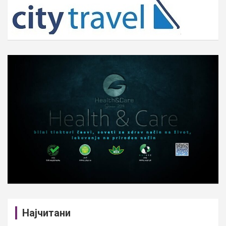
h
Најчитани