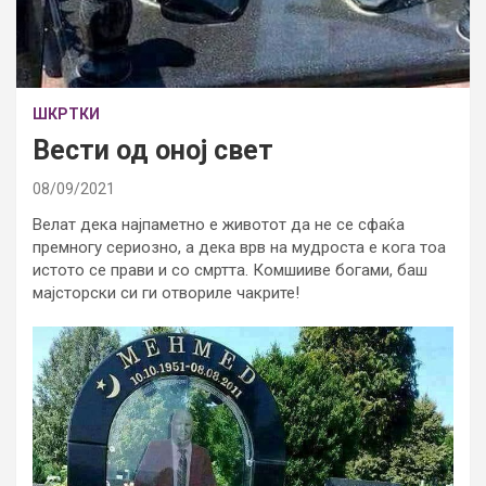
ШКРТКИ
Вести од оној свет
08/09/2021
Велат дека најпаметно е животот да не се сфаќа
премногу сериозно, а дека врв на мудроста е кога тоа
истото се прави и со смртта. Комшииве богами, баш
мајсторски си ги отвориле чакрите!