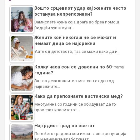
Зошто срцевиот удар кај жените често
останува непрепознаен?
Замислете жена која доаѓа во брза помош
бидејќи чувствува…
Жените кои никогаш не се мажат и
немаат деца се најсреќни
Уште од детството, таа се мажи како да ѝ…
Колку часа сон се доволни по 60-тата
година?
За тоа дека квалитетниот сон е еден од
најважните…
Како да препознаете вистински мед?
Многумина со години се обидуваат да го
проверат квалитетот…
Најгрдиот град во светот
Повеќето градови кои имаат лоша репутација
во медиумите вработуваат…