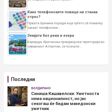
Како телефонските повици ни станаа
стрес?
Првата причина поради која луѓето сè помалку
сакаат телефонски…
Земјата без реки и езера
Бермуди, британска прекуморска територија во
северниот Атлантик, се познати…
Последни
БОЛДИРАНО
Синиша Кашавелски: Уметноста
нема националност, но јас
секогаш ќе бидам македонски
уметник