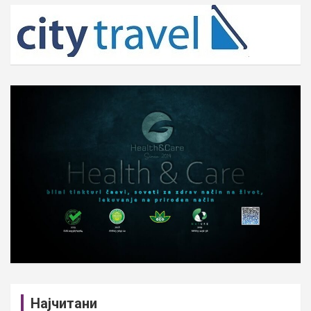
c
h
Најчитани