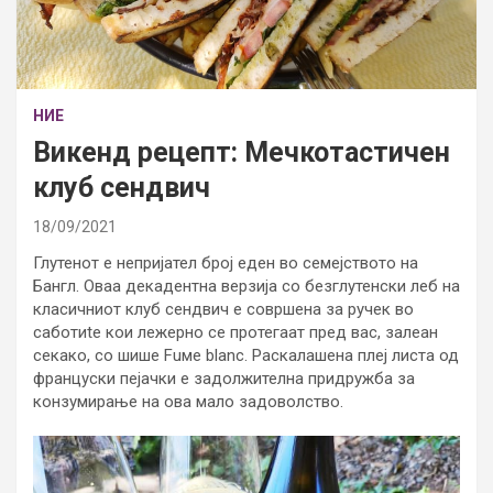
НИЕ
Викенд рецепт: Мечкотастичен
клуб сендвич
18/09/2021
Глутенот е непријател број еден во семејството на
Бангл. Оваа декадентна верзија со безглутенски леб на
класичниот клуб сендвич е совршена за ручек во
саботиte кои лежерно се протегаат пред вас, залеан
секако, со шише Fuмe blanc. Раскалашена плеј листа од
француски пејачки е задолжителна придружба за
конзумирање на ова мало задоволство.