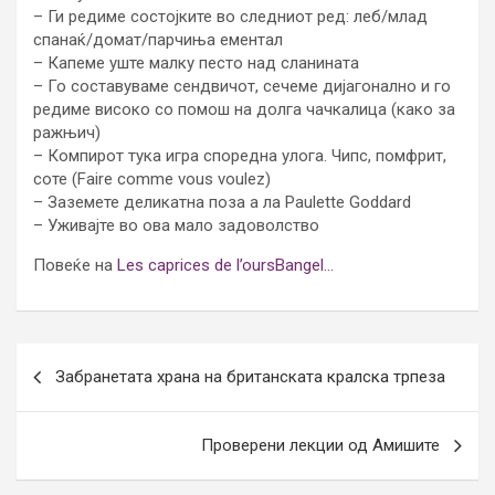
– Ги редиме состојките во следниот ред: леб/млад
спанаќ/домат/парчиња ементал
– Капеме уште малку песто над сланината
– Го составуваме сендвичот, сечеме дијагонално и го
редиме високо со помош на долга чачкалица (како за
ражњич)
– Компирот тука игра споредна улога. Чипс, помфрит,
соте (Faire comme vous voulez)
– Заземете деликатна поза а ла Paulette Goddard
– Уживајте во ова мало задоволство
Повеќе на
Les caprices de l’oursBangel…
Post
Забранетата храна на британската кралска трпеза
navigation
Проверени лекции од Амишите