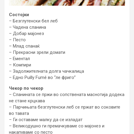
Состојки
– Безглутенски бел леб
– Чадена сланина
– Добар мајонез
– Песто
– Млад спанаќ
– Прекрасни зрели домати
– Ементал
– Компири
– Задолжителната долга чачкалица
– Едно Puilly Fumé во “ле фриго”
Чекор по чекор
– Сланината се пржи во сопствената маснотија додека
не стане крцкава
– Парчињата безглутенски леб се пржат во соковите
во тавата
– Ги оставаме малку да се изладат
– Великодушно ги премачкуваме со мајонез и
накапуваме со песто