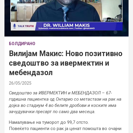
БОЛДИРАНО
Вилијам Макис: Ново позитивно
сведоштво за ивермектин и
мeбендазол
26/05/2025
Сведоштво за ИВЕРМЕКТИН и МЕБЕНДАЗОЛ – 67-
годишна пациентка од Онтарио со метастази на рак на
дојка во стадиум 4 во белите дробови и коските има
зачудувачки пресврт по само два месеца.
Намалување на туморот до 99,7 отсто.
Повеќето пациенти со рак ја ценат помошта во очајни