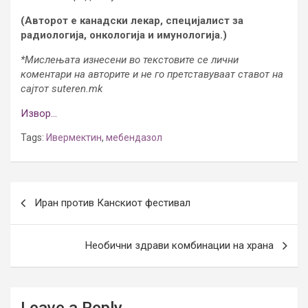
(Авторот е канадски лекар, специјалист за
радиологија, онкологија и имунологија.)
*Мислењата изнесени во текстовите се лични
коментари на авторите и не го претставуваат ставот на
сајтот suteren.mk
Извор…
Tags:
Ивермектин
,
мeбендазол
Post
Иран против Канскиот фестивал
navigation
Необични здрави комбинации на храна