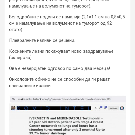
намалување на волуменот на туморот).
Белодробните нодули се намалија (2,1×1,1 см на 0,8×0,5
см е намалување на волуменот на туморот од 92
отсто).
Плевралните изливи се решени.
Коскените лезии покажуваат ново заздравување
(склероза).
Ова е неверојатен одговор по само два месеца!
Онколозите обично не се способни да ги решат
плевралните изливи.