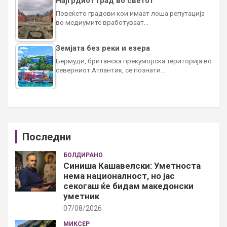
Најгрдиот град во светот
Повеќето градови кои имаат лоша репутација
во медиумите вработуваат…
Земјата без реки и езера
Бермуди, британска прекуморска територија во
северниот Атлантик, се познати…
Последни
БОЛДИРАНО
Синиша Кашавелски: Уметноста
нема националност, но јас
секогаш ќе бидам македонски
уметник
07/08/2026
МИКСЕР