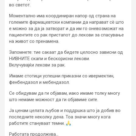
во светот.
Моментално има координиран напор од страна на
големите фармацевтски компании да направат сè што
е можно за да ја затворат и да им го оневозможат на
пациентите со рак пристапот до лекови за спасување
на живот со пренамена.
Запомнете: тие сакаат да бидете целосно зависни од
НИВНИТЕ скапи и бескорисни лекови.
Вклучувајќи лекови за рак.
Имаме стотици успешни приказни со ивермектин,
фенбендазол и мебендазол.
Се обидувам да ги објавам, иако имаме толку многу
што немаме можност да ги објавиме сите.
Ја ценам целата љубов и поддршка што ја добив во
последните неколку дена. Тоа значи многу кога
работите стануваат темни.
Работата продолжува…