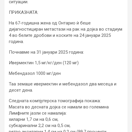
ситуации.
ПРИКАЗНАТА:
На 67-годишна жена од Онтарио ѝ беше
дијагностициран метастази на рак на дојка во стадиум
4 во белите дробови и коските на 24 јануари 2025
година.
Почнавме на 31 јануари 2025 година:
Ивермектин 1,5 мг/кг/ден (120 мг)
Мебендазол 1000 мг/ден
Таа земаше ивермектин и мебендазол два месеца и
десет дена.
Следната компјутерска томографија покажа:
Масата во десната дојка се намали во големина
Лимфните јазли се намалија:
хиларни 1,7 см на 0,6 см,
субкаринални 2,2 см на 0,5 см,
ретро аксиларни 1,4 см на 0,2 см (99,7 проценти