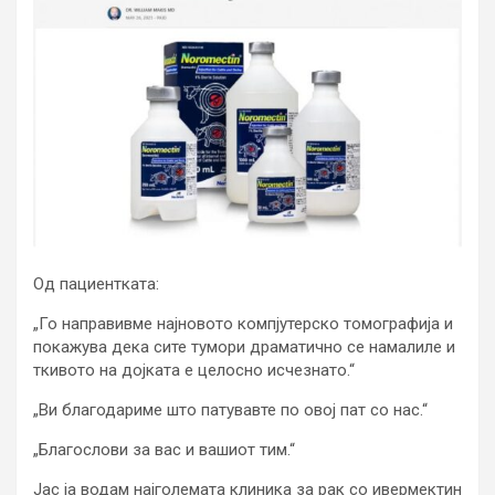
Од пациентката:
„Го направивме најновото компјутерско томографија и
покажува дека сите тумори драматично се намалиле и
ткивото на дојката е целосно исчезнато.“
„Ви благодариме што патувавте по овој пат со нас.“
„Благослови за вас и вашиот тим.“
Јас ја водам најголемата клиника за рак со ивермектин