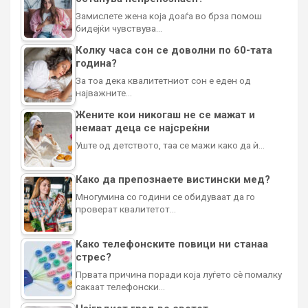
Замислете жена која доаѓа во брза помош
бидејќи чувствува…
Колку часа сон се доволни по 60-тата
година?
За тоа дека квалитетниот сон е еден од
најважните…
Жените кои никогаш не се мажат и
немаат деца се најсреќни
Уште од детството, таа се мажи како да ѝ…
Како да препознаете вистински мед?
Многумина со години се обидуваат да го
проверат квалитетот…
Како телефонските повици ни станаа
стрес?
Првата причина поради која луѓето сè помалку
сакаат телефонски…