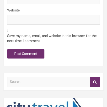
Website
Save my name, email, and website in this browser for the
next time I comment.
S
e
a
r
c
h