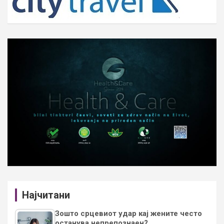
Најчитани
Зошто срцевиот удар кај жените често
останува непрепознаен?