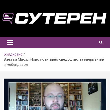
Skip
to
content
Болдирано
Вилијам Макис: Ново позитивно сведоштво за ивермектин
и мeбендазол