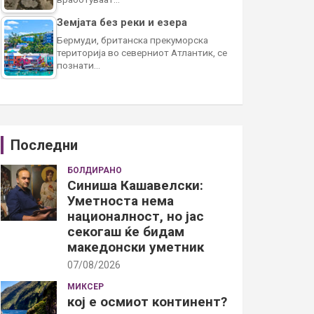
Земјата без реки и езера
Бермуди, британска прекуморска
територија во северниот Атлантик, се
познати…
Последни
БОЛДИРАНО
Синиша Кашавелски:
Уметноста нема
националност, но јас
секогаш ќе бидам
македонски уметник
07/08/2026
МИКСЕР
кој е осмиот континент?