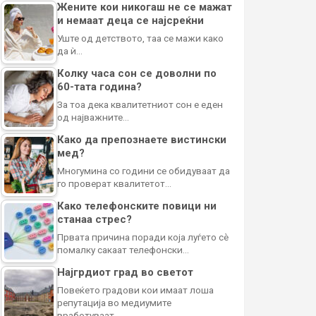
Жените кои никогаш не се мажат
и немаат деца се најсреќни
Уште од детството, таа се мажи како
да ѝ…
Колку часа сон се доволни по
60-тата година?
За тоа дека квалитетниот сон е еден
од најважните…
Како да препознаете вистински
мед?
Многумина со години се обидуваат да
го проверат квалитетот…
Како телефонските повици ни
станаа стрес?
Првата причина поради која луѓето сè
помалку сакаат телефонски…
Најгрдиот град во светот
Повеќето градови кои имаат лоша
репутација во медиумите
вработуваат…