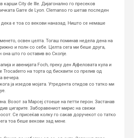
 карши City de Ille. Дијагонално го пресеков
ичката Garre de Lyon. Clemanso го шетав последен
е дека е тоа со векови наназад. Ништо се немаше
менето, освен целта. Тогаш поминав недела дена на
рижно и полн со себе. Целта сега ми беше друга,
н она што го оставив во Скопје.
пија и авенијата Foch, преку ден Ајфеловата кула и
e Trocaderro на торта од бисквити со прелив од
на вечера.
 кога ја изедов мојата. Утредента отидов со татко ми
ye.
ина. Возот за Марсеј стоеше на петти перон. Застанав
адив цигарите. Заборавениот мирис на свежи
носот. Се присеќав колку го сакав доручекот со татко
Сега тоа беше векови зад мене.