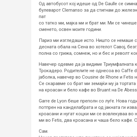
Од автобусот кој идеше од De Gaulle се симнав
булеварот Clemanso за да стигнам до железн
пат
со татко ми, мајка ми и брат ми. Ми се чинеш
сменето, освен моите години.
Париз ми изгледаше исто. Ништо се немаше с
десната обала на Сена во хотелот Савој, безг
полна со грижа, сомнеж, но и бес и револт ко
Навечер одевме да ја видиме Триумфалната ка
Трокадеро. Родителите не однесоа во Caffe d
јаболка, навечер во Cousine de Rhone и Fetis 
Се скаравме со брат ми земајќи му ја тортата
на кроасан и бело кафе во Bruant на De Abess
Garre de Lyon беше преполн со луѓе. Нова год
потпрен на канделабрата и од јакната ги изв
кроасани и нугат коцки ми се вовлекуваа во 
ми во Fetis, два кроасана и чаша бело кафе. 
Сам.