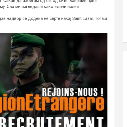
. Сакав да избегам од се, од сите. Завршив прва
му. Ова ми изгледаше како едини излез.
ав надвор се додека не сврте накај Saint Lazar. Тогаш