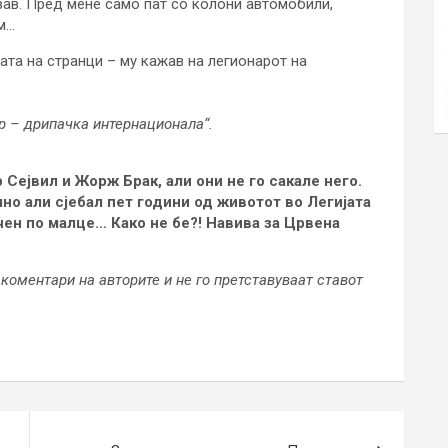
вав. Пред мене само пат со колони автомобили,
м…
јата на странци – му кажав на легионарот на
р – дрипачка интернационала“.
 Сејвил и Жорж Брак, али они не го сакале него.
но али сјебал пет години од животот во Легијата
чен по малце… Како не бе?! Навива за Црвена
коментари на авторите и не го претставуваат ставот