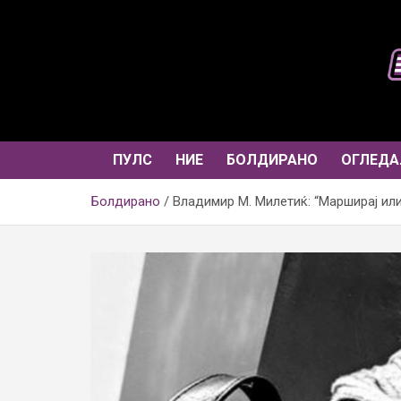
Skip
to
content
ПУЛС
НИЕ
БОЛДИРАНО
ОГЛЕДА
Болдирано
Владимир М. Милетиќ: “Марширај или