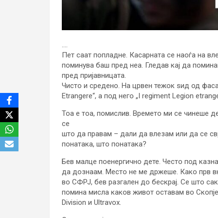
….
Пет саат попладне. Касарната се наоѓа на вл
поминува баш пред неа. Гледав кај да поминам
пред пријавницата.
Чисто и средено. На црвен тежок ѕид од фас
Etrangere“, а под него „I regiment Legion etrange
Тоа е тоа, помислив. Времето ми се чинеше де
се
што да правам – дали да влезам или да се св
понатака, што понатака?
Бев малце поенергично дете. Често под казна
да дознаам. Место не ме држеше. Како прв вн
во СФРЈ, бев разгален до бескрај. Се што са
помина мисла каков живот оставам во Скопје 
Division и Ultravox.