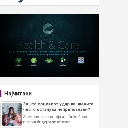
Најчитани
Зошто срцевиот удар кај жените
често останува непрепознаен?
Замислете жена која доаѓа во брза
помош бидејќи чувствува…