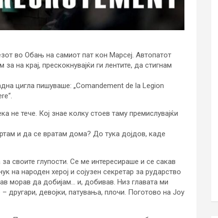
езот во Обањ на самиот пат кон Марсеј. Автопатот
 за на крај, прескокнувајќи ги лентите, да стигнам
адна цигла пишуваше: „Comandement de la Legion
re“.
ка не тече. Кој знае колку стоев таму премислувајќи
ртам и да се вратам дома? До тука дојдов, каде
 за своите глупости. Се ме интересираше и се сакав
ук на народен херој и сојузен секретар за рударство
кав морав да добијам… и, добивав. Низ главата ми
– другари, девојки, патувања, плочи. Поготово на Joy