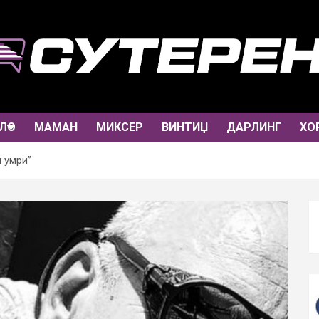
ЛО
МАМАН
МИКСЕР
ВИНТИЏ
ДАРЛИНГ
ХО
 умри”