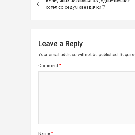
Колку чини ноќевање во „единствениот
navigation
хотел со седум ѕвездички“?
Leave a Reply
Your email address will not be published.
Require
Comment
*
Name
*