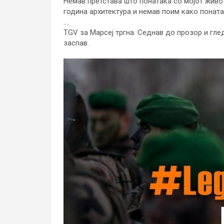
Немав претстава што понатака со мојот живот
година архитектура и немав поим како поната
….
TGV за Марсеј тргна. Седнав до прозор и глед
заспав.