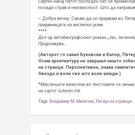
Свртен накај патот последен пат се премислу
позади страв и неизвесност. Што да направа
– Добра вечер. Сакам да се пријавам во Леги
пријавницата на англиски јазик.
****
Дел од автобиографскиот роман „Јас, легионе
Продолжува…
(Авторот го сакал Буковски и Капор, Питер
Осим архитектура не завршил ништо озбил
на странци. Перспективен, онака симпати
Ѕвезда и воли све што воле млади.)
*
Мислењата изнесени во текстовите се лични 
на сајтот suteren.mk
Tags:
Владимир М. Милетиќ
,
Легија на странци
Post