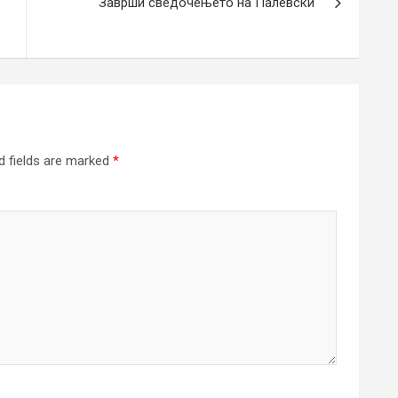
Заврши сведочењето на Палевски
d fields are marked
*