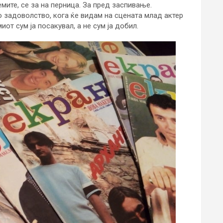
ите, се за на перница. За пред заспивање.
о задоволство, кога ќе видам на сцената млад актер
иот сум ја посакувал, а не сум ја добил.