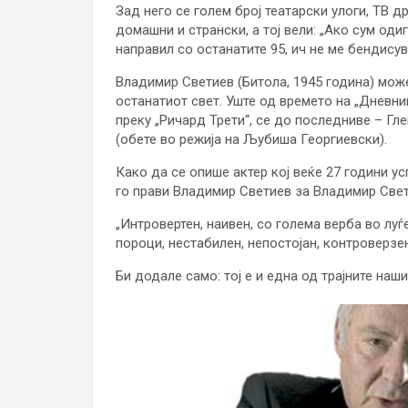
Зад него се голем број театарски улоги, ТВ д
домашни и странски, а тој вели: „Ако сум оди
направил со останатите 95, ич не ме бендисув
Владимир Светиев (Битола, 1945 година) може
останатиот свет. Уште од времето на „Дневник
преку „Ричард Трети“, се до последниве – Гле
(обете во режија на Љубиша Георгиевски).
Како да се опише актер кој веќе 27 години у
го прави Владимир Светиев за Владимир Свет
„Интровертен, наивен, со голема верба во луѓ
пороци, нестабилен, непостојан, контроверзен.
Би додале само: тој е и една од трајните наш