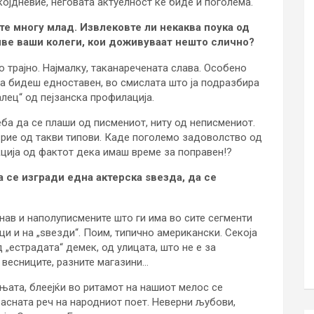
којдневие, неговата актуелност ќе биде и поголема.
е многу млад. Извлековте ли некаква поука од
иве ваши колеги, кои доживуваат нешто слично?
но трајно. Најмалку, таканаречената слава. Особено
 да бидеш едноставен, во смислата што ја подразбира
алец“ од пејзанска профилација.
ба да се плаши од писмениот, ниту од неписмениот.
рие од такви типови. Каде поголемо задоволство од
ција од фактот дека имаш време за поправен!?
 се изгради една актерска ѕвезда, да се
нав и наполуписмените што ги има во сите сегменти
рци и на „ѕвезди“. Поим, типично американски. Секоја
 „естрадата“ демек, од улицата, што не е за
 весниците, разните магазини…
ињата, блеејќи во ритамот на нашиот мелос се
расната реч на народниот поет. Неверни љубови,