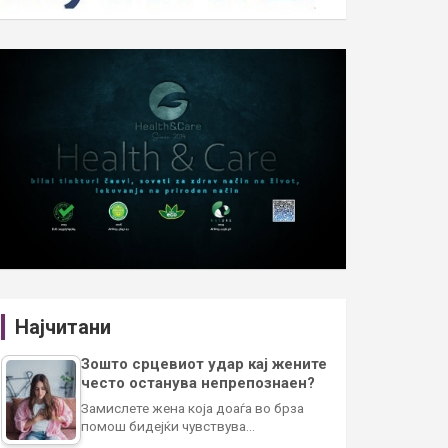
Најчитани
Зошто срцевиот удар кај жените
често останува непрепознаен?
Замислете жена која доаѓа во брза
помош бидејќи чувствува…