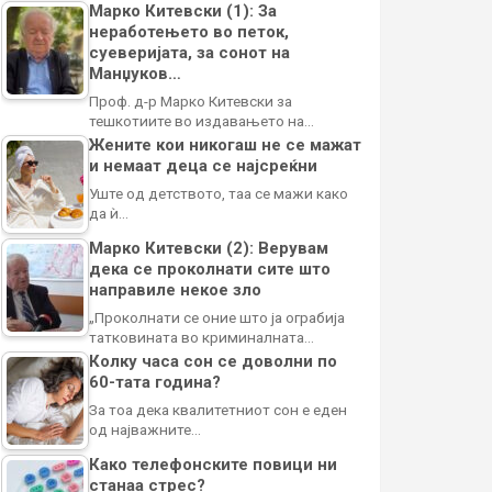
Марко Китевски (1): За
неработењето во петок,
суеверијата, за сонот на
Манџуков…
Проф. д-р Марко Китевски за
тешкотиите во издавањето на…
Жените кои никогаш не се мажат
и немаат деца се најсреќни
Уште од детството, таа се мажи како
да ѝ…
Марко Китевски (2): Верувам
дека се проколнати сите што
направиле некое зло
„Проколнати се оние што ја ограбија
татковината во криминалната…
Колку часа сон се доволни по
60-тата година?
За тоа дека квалитетниот сон е еден
од најважните…
Како телефонските повици ни
станаа стрес?