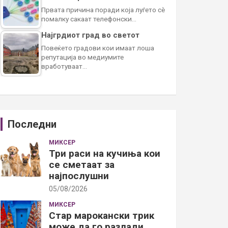
Првата причина поради која луѓето сè
помалку сакаат телефонски…
Најгрдиот град во светот
Повеќето градови кои имаат лоша
репутација во медиумите
вработуваат…
Последни
МИКСЕР
Три раси на кучиња кои
се сметаат за
најпослушни
05/08/2026
МИКСЕР
Стар марокански трик
може да го разлади