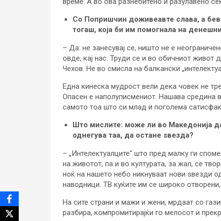
време. А во ова разнебитено и разулавено се
Со Попришчин доживеавте слава, а бевт
тогаш, која би им помогнала на денешн
– Да: не занесувај се, ништо не е неограниче
овде, кај нас. Труди се и во обичниот живот
Чехов. Не во смисла на балкански „интелекту
Една кинеска мудрост вели дека човек не тре
Опасен е наполуписмениот. Нашава средина в
самото тоа што си млад и поголема сатисфак
Што мислите: може ли во Македонија да
однегува таа, да остане ѕвезда?
– „Интелектуалците“ што пред малку ги споме
на животот, па и во културата, за жал, се тво
ноќ на нашето небо никнуваат нови ѕвезди од
наводници. ТВ куќите им се широко отворени,
На сите страни и мажи и жени, мрдаат со газ
разбира, компромитирајќи го мелосот и прек