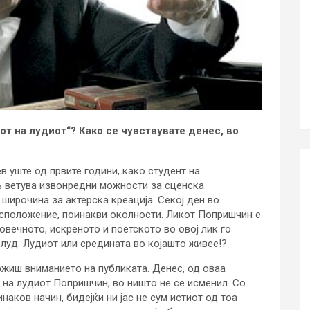
от на лудиот“? Како се чувствувате денес, во
в уште од првите години, како студент на
љ ветува извонредни можности за сценска
 широчина за актерска креација. Секој ден во
асположение, поинакви околности. Ликот Попришчин е
овечното, искреното и поетското во овој лик го
 луд: Лудиот или средината во којашто живее!?
ржиш вниманието на публиката. Денес, од оваа
 на лудиот Попришчин, во ништо не се исменил. Со
наков начин, бидејќи ни јас не сум истиот од тоа