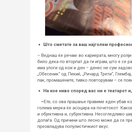
Што сметате за ваш најголем професион
– Веднаш ќе речам: во кариерата, многу ролј
било дека по вторпат да ги играм, што е се 
има улоги од кои и ден – денес не сум задов
„Обесеник“ од Пекиќ, „Ричард Трети“, Глембај,
пак, промашените, тивко повторувам – се пове
На кое ниво според вас ни е театарот и,
–
Ете, со ова прашање правиме еден убав к
голема мерка ќе асоцира на почетокот. Каков
и објективна и, субјективна. Несогледливо ши
допаѓа. Од причини што лесно може да се пре
преовладува популистичкиот вкус.