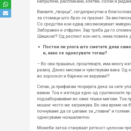
напуштени, расплакани, клетви, солзи и ридан
Ваквите „творци“, сегдеприсутни и благослов
за стомаци што брзо се празнат. За вистинск
Со средства кои едвај овозможуваат живурка
Заборавен и отфрлен. Зар треба да го спомен
Шишков!? Од респект кон него, нема повеќе 
Постои ли улога што сметате дека само 
и, како се однесувате тогаш?
– Во ова прашање, проштевајте, има многу изл
развој. Денес мислам и чувствувам вака. Од 
во хороскоп и бајачки не верувам!?
Сепак, ја прифаќам теоријата дека за сите ул
важни. Тоа е изгледа едно од суштинските пр
подзаборавивме во овие тешки мигови. Тоа п
мошне често ме загрижува. Во ова време на б
почнуваме да се џапаме за „главни“ и големи 
однесуваме ноншалантно.
Можеби затоа стануваат реткост целосни пре