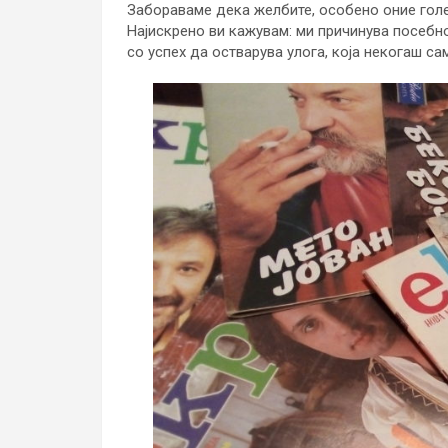
Забораваме дека желбите, особено оние голем
Најискрено ви кажувам: ми причинува посебн
со успех да остварува улога, која некогаш сам