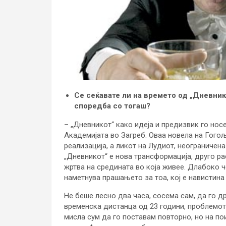
Се сеќавате ли на времето од „Дневник
споредба со тогаш?
– „Дневникот“ како идеја и предизвик го носе
Академијата во Загреб. Оваа новела на Гого
реализација, а ликот на Лудиот, неограничена
„Дневникот“ е нова трансформација, друго р
жртва на средината во која живее. Длабоко ч
наметнува прашањето за тоа, кој е навистина
Не беше лесно два часа, сосема сам, да го д
временска дистанца од 23 години, проблемот
мисла сум да го поставам повторно, но на пои