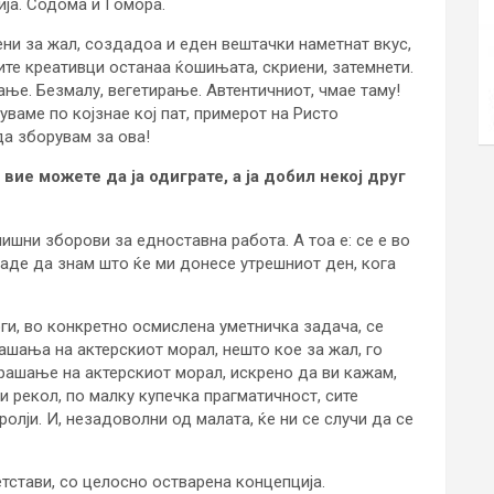
ија. Содома и Гомора.
ени за жал, создадоа и еден вештачки наметнат вкус,
ите креативци останаа ќошињата, скриени, затемнети.
ње. Безмалу, вегетирање. Автентичниот, чмае таму!
уваме по којзнае кој пат, примерот на Ристо
да зборувам за ова!
вие можете да ја одиграте, а ја добил некој друг
ишни зборови за едноставна работа. А тоа е: се е во
каде да знам што ќе ми донесе утрешниот ден, кога
оги, во конкретно осмислена уметничка задача, се
ашања на актерскиот морал, нешто кое за жал, го
рашање на актерскиот морал, искрено да ви кажам,
и рекол, по малку купечка прагматичност, сите
ролји. И, незадоволни од малата, ќе ни се случи да се
тстави, со целосно остварена концепција.