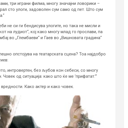
рами, три играни филма, многу значајни ловорики –
грал сто улоги, задоволен сум само од пет. Што сум
а.“
би не си ги бендисува улогите, но така не мисли и
от на лудиот“, кој како многу млад го прослави, па
мбај во „Глембаеви“ и Гаев во „Вишновата градина“
спешно опстојува на театарската сцена? Тоа најдобро
иев:
ето, интровертен, без љубов кон себеси, со многу
 Човек од ситуација: како што ќе ме ’прифатат.’“
и вредности. Како актер и како човек.