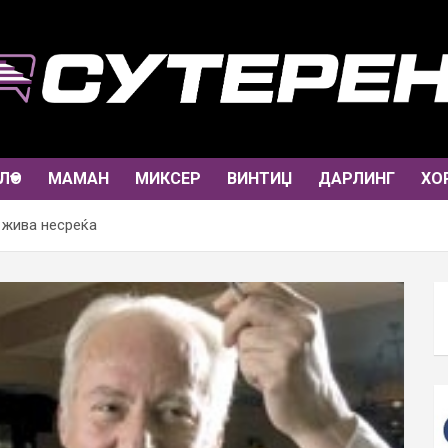
ЛО
МАМАН
МИКСЕР
ВИНТИЏ
ДАРЛИНГ
ХО
 жива несреќа