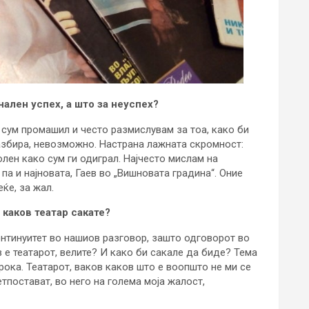
ален успех, а што за неуспех?
и сум промашил и често размислувам за тоа, како би
разбира, невозможно. Настрана лажната скромност:
олен како сум ги одиграл. Најчесто мислам на
 па и најновата, Гаев во „Вишновата градина“. Оние
ќе, за жал.
 каков театар сакате?
онтинуитет во нашиов разговор, зашто одговорот во
 е театарот, велите? И како би сакале да биде? Тема
рока. Театарот, ваков каков што е воопшто не ми се
тпостават, во него на голема моја жалост,