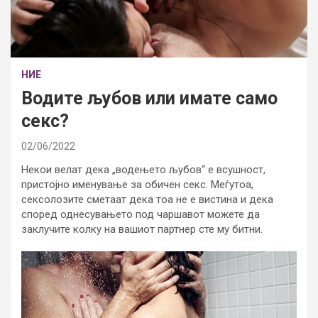
НИЕ
Водите љубов или имате само
секс?
02/06/2022
Некои велат дека „водењето љубов“ е всушност,
пристојно именување за обичен секс. Меѓутоа,
сексолозите сметаат дека тоа не е вистина и дека
според однесувањето под чаршавот можете да
заклучите колку на вашиот партнер сте му битни.