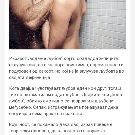
Изразот „водење љубов“ кој го создадоа хипиците,
вклучува вид на секс кој е поинтимен, поромантичен и
подуховен од сексот, но кој не ја вклучува љубовта во
својата дефиниција.
Кога двајца чувствуваат љубов еден кон друг, тогаш
тие по автоматизам водат љубов. Двојките кои „водат
љубов“, обично емотивно се поврзани и вљубени
меѓусебно. Сепак, истражувањата покажуваат дека
овој израз нема врска со праксата.
Всушност, се покажало дека овој израз повеќе е
теоретски односно, дека почесто го користат