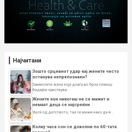
Најчитани
Зошто срцевиот удар кај жените често
останува непрепознаен?
Замислете жена која доаѓа во брза помош
бидејќи чувствува…
Жените кои никогаш не се мажат и
немаат деца се најсреќни
Уште од детството, таа се мажи како да ѝ…
Колку часа сон се доволни по 60-тата