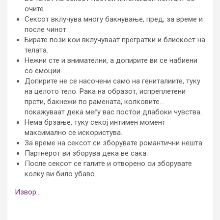
очите.
Сексот вклучува многу бакнување, пред, за време и
после чинот.
Бирате пози кои вклучуваат прегратки и блискост на
телата.
Нежни сте и внимателни, а допирите ви се набиени
со емоции.
Допирите не се насочени само на гениталиите, туку
на целото тело. Рака на образот, испреплетени
прсти, бакнежи по рамената, колковите…
покажуваат дека меѓу вас постои длабоки чувства.
Нема брзање, туку секој интимен момент
максимално се искористува.
За време на сексот си зборувате романтични нешта.
Партнерот ви зборува дека ве сака.
После сексот се галите и отворено си зборувате
колку ви било убаво.
Извор…