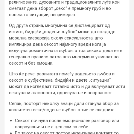
религиозните, духовните и традиционалните луѓе кои
сметаат дека зборот „секс“ е премногу груб и во
повеќето ситуации, непримерен.
Од друга страна, многумина се дистанцираат од
истиот, бидејќи „водење љубов“ може да создаде
морална хиерархија околу сексуалноста, што
имплицира дека сексот најмногу вреди кога ја
вклучува романтичната љубов, а тоа секако дека не е
генерално правило затоа што многумина уживаат во
сексот и без емоции.
Што ќе рече, разликата помеѓу водењето љубов и
сексот е субјективна, бидејќи и двете „ситуации“
можат да исгледаат тотално исто и да вклучуваат исти
сексуални активности, однесување и поврзаност.
Сепак, постојат неколку знаци дали станува збор за
квалитетен секс/водење љубов, а тие се следните…
Сексот почнува после емоционален разговор или
поврзување и не е цел сам за себе.
Во текот на сексот постои интензивен контакт со