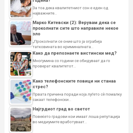
година?
За тоа дека квалитетниот сон е еден од
најважните…
Марко Китевски (2): Верувам дека се
проколнати сите што направиле некое
зло
„Проколнати се оние што ја ограбија
татковината во криминалната…
Како да препознаете вистински мед?
Многумина со години се обидуваат да го
проверат квалитетот…
Како телефонските повици ни станаа
стрес?
Првата причина поради која луѓето сè помалку
сакаат телефонски…
Најгрдиот град во светот
Повеќето градови кои имаат лоша репутација
во медиумите вработуваат…