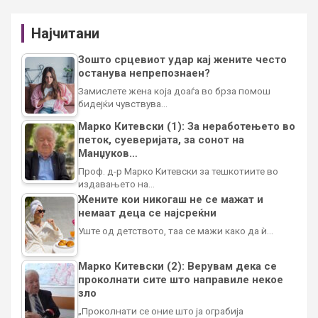
Најчитани
Зошто срцевиот удар кај жените често
останува непрепознаен?
Замислете жена која доаѓа во брза помош
бидејќи чувствува…
Марко Китевски (1): За неработењето во
петок, суеверијата, за сонот на
Манџуков…
Проф. д-р Марко Китевски за тешкотиите во
издавањето на…
Жените кои никогаш не се мажат и
немаат деца се најсреќни
Уште од детството, таа се мажи како да ѝ…
Марко Китевски (2): Верувам дека се
проколнати сите што направиле некое
зло
„Проколнати се оние што ја ограбија