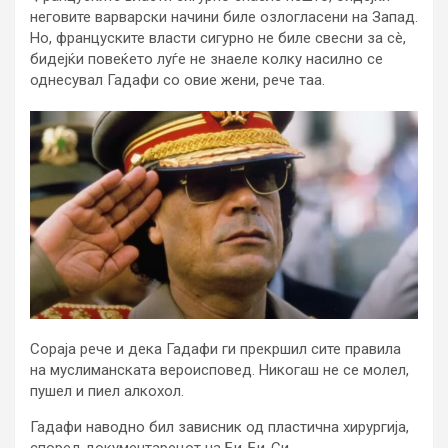
неговите варварски начини биле озлогласени на Запад.
Но, француските власти сигурно не биле свесни за сè,
бидејќи повеќето луѓе не знаеле колку насилно се
однесувал Гадафи со овие жени, рече таа.
Сораја рече и дека Гадафи ги прекршил сите правила
на муслиманската вероисповед. Никогаш не се молел,
пушел и пиел алкохол.
Гадафи наводно бил зависник од пластична хирургија,