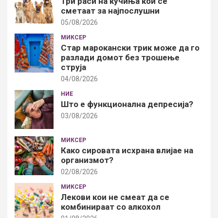
Три раси на кучиња кои се
сметаат за најпослушни
05/08/2026
МИКСЕР
Стар марокански трик може да го
разлади домот без трошење
струја
04/08/2026
НИЕ
Што е функционална депресија?
03/08/2026
МИКСЕР
Како сировата исхрана влијае на
организмот?
02/08/2026
МИКСЕР
Лекови кои не смеат да се
комбинираат со алкохол