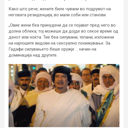
Како што рече, жените биле чувани во подрумот на
неговата резиденција, во мали соби или станови.
„Овие жени беа принудени да се појават пред него во
долна облека, тој можеше да дојде во секое време од
денот или ноќта. Тие беа силувани, тепани, изложени
на најлошите видови на сексуално понижување. За
Гадафи силувањето беше оружје … начин на
доминација над другите.