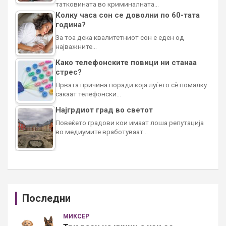
татковината во криминалната…
Колку часа сон се доволни по 60-тата
година?
За тоа дека квалитетниот сон е еден од
најважните…
Како телефонските повици ни станаа
стрес?
Првата причина поради која луѓето сè помалку
сакаат телефонски…
Најгрдиот град во светот
Повеќето градови кои имаат лоша репутација
во медиумите вработуваат…
Последни
МИКСЕР