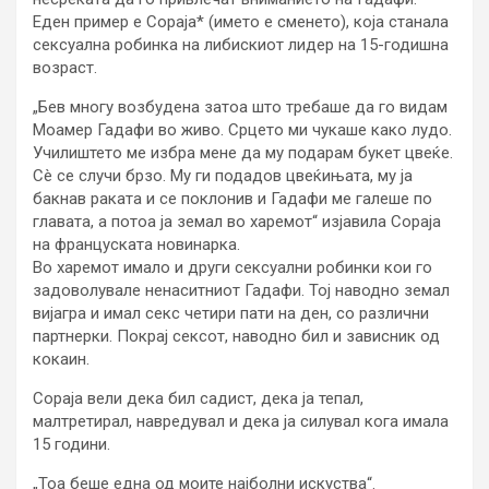
Еден пример е Сораја* (името е сменето), која станала
сексуална робинка на либискиот лидер на 15-годишна
возраст.
„Бев многу возбудена затоа што требаше да го видам
Моамер Гадафи во живо. Срцето ми чукаше како лудо.
Училиштето ме избра мене да му подарам букет цвеќе.
Сè се случи брзо. Му ги подадов цвеќињата, му ја
бакнав раката и се поклонив и Гадафи ме галеше по
главата, а потоа ја земал во харемот“ изјавила Сораја
на француската новинарка.
Во харемот имало и други сексуални робинки кои го
задоволувале ненаситниот Гадафи. Тој наводно земал
вијагра и имал секс четири пати на ден, со различни
партнерки. Покрај сексот, наводно бил и зависник од
кокаин.
Сораја вели дека бил садист, дека ја тепал,
малтретирал, навредувал и дека ја силувал кога имала
15 години.
„Тоа беше една од моите најболни искуства“.