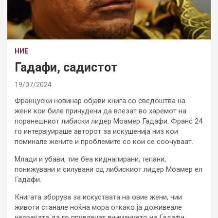
НИЕ
Гадафи, садистот
19/07/2024
Француски новинар објави книга со сведоштва на
жени кои биле принудени да влезат во харемот на
поранешниот либиски лидер Моамер Гадафи. Франс 24
го интервјуираше авторот за искушенија низ кои
поминале жените и проблемите со кои се соочуваат.
Млади и убави, тие беа киднапирани, тепани,
понижувани и силувани од либискиот лидер Моамер ел
Гадафи.
Книгата зборува за искуствата на овие жени, чии
животи станале ноќна мора откако ја доживеале
несреќата да го привлечат вниманието на Гадафи.