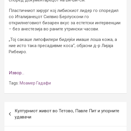
според документарецот на Би-Би-Си.
Пластичниот хирург кој либискиот лидер го споредил
со Италијанецот Силвио Берлускони го
открилнеговиот бизарен вкус за естетски интервенции
– без анестезија во раните утрински часови.
„Тој сакаше липофилери бидејќи имаше лоша кожа, а
ние исто така пресадивме коса“, објасни д-р Лијаја
Рибеиро.
Извор…
Tags:
Моамер Гадафи
Post
Културниот живот во Тетово, Павле Пит и упорните
navigation
удавачи