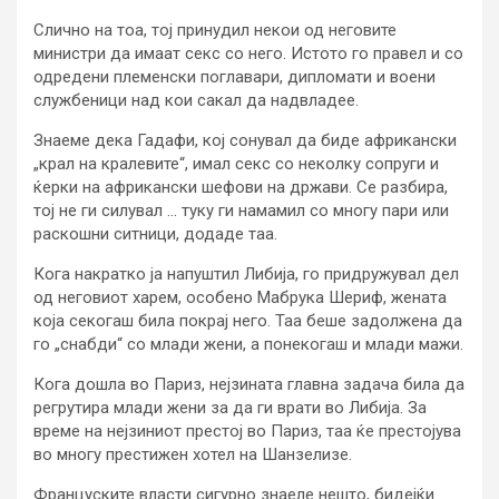
Слично на тоа, тој принудил некои од неговите
министри да имаат секс со него. Истото го правел и со
одредени племенски поглавари, дипломати и воени
службеници над кои сакал да надвладее.
Знаеме дека Гадафи, кој сонувал да биде африкански
„крал на кралевите“, имал секс со неколку сопруги и
ќерки на африкански шефови на држави. Се разбира,
тој не ги силувал … туку ги намамил со многу пари или
раскошни ситници, додаде таа.
Кога накратко ја напуштил Либија, го придружувал дел
од неговиот харем, особено Мабрука Шериф, жената
која секогаш била покрај него. Таа беше задолжена да
го „снабди“ со млади жени, а понекогаш и млади мажи.
Кога дошла во Париз, нејзината главна задача била да
регрутира млади жени за да ги врати во Либија. За
време на нејзиниот престој во Париз, таа ќе престојува
во многу престижен хотел на Шанзелизе.
Француските власти сигурно знаеле нешто, бидејќи