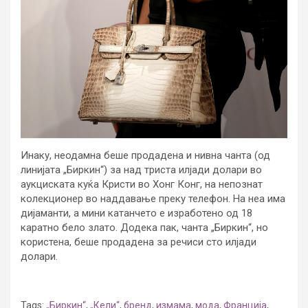
Инаку, неодамна беше продадена и нивна чанта (од
линијата „Биркин“) за над триста илјади долари во
аукциската куќа Кристи во Хонг Конг, на непознат
колекционер во наддавање преку телефон. На неа има
дијаманти, а мини катанчето е изработено од 18
каратно бело злато. Додека пак, чанта „Биркин“, но
користена, беше продадена за речиси сто илјади
долари.
Tags:
„Биркин“
,
„Кели“
,
бренд
,
измама
,
мода
,
Франција
,