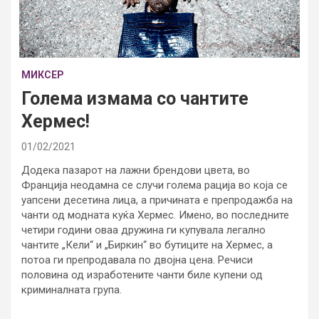
МИКСЕР
Голема измама со чантите
Хермес!
01/02/2021
Додека пазарот на лажни брендови цвета, во
Франција неодамна се случи голема рација во која се
уапсени десетина лица, а причината е препродажба на
чанти од модната куќа Хермес. Имено, во последните
четири години оваа дружина ги купувала легално
чантите „Кели“ и „Биркин“ во бутиците на Хермес, а
потоа ги препродавала по двојна цена. Речиси
половина од изработените чанти биле купени од
криминалната група.