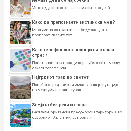
немаат деца се најсреќни
Уште од детството, таа се мажи како да ѝ…
Како да препознаете вистински мед?
Многумина со години се обидуваат да го
проверат квалитетот…
Како телефонските повици ни станаа
стрес?
Првата причина поради која луѓето сè помалку
сакаат телефонски…
Најгрдиот град во светот
Повеќето градови кои имаат лоша репутација
во медиумите вработуваат…
Земјата без реки и езера
Бермуди, британска прекуморска територија во
северниот Атлантик, се познати…