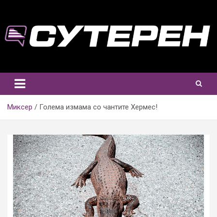
Skip
to
content
Миксер
Голема измама со чантите Хермес!