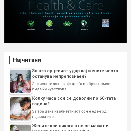
Најчитани
Зошто срцевиот удар кај жените често
останува непрепознаен?
Замислете жена која доаѓа во брза помош
бидејќи чувствува…
Колку часа сон се доволни по 60-тата
година?
За тоа дека квалитетниот сон е еден од
најважните…
Жените кои никогаш не се мажат и