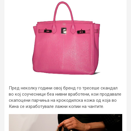
Пред неколку години овој бренд го тресеше скандал
во кој соучесници беа нивни вработени, кои продавале
скапоцени парчиња на крокодилска кожа од која во
Кина се изработувале лажни копии на чантите.