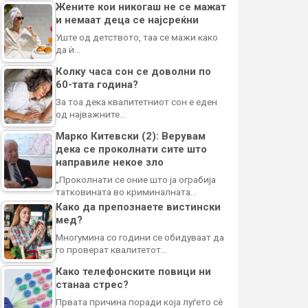
Жените кои никогаш не се мажат
и немаат деца се најсреќни
Уште од детството, таа се мажи како
да ѝ…
Колку часа сон се доволни по
60-тата година?
За тоа дека квалитетниот сон е еден
од најважните…
Марко Китевски (2): Верувам
дека се проколнати сите што
направиле некое зло
„Проколнати се оние што ја ограбија
татковината во криминалната…
Како да препознаете вистински
мед?
Многумина со години се обидуваат да
го проверат квалитетот…
Како телефонските повици ни
станаа стрес?
Првата причина поради која луѓето сè