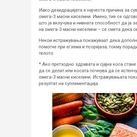
Иако дехидрацијата е најчеста причина за су
омега-3 масни киселини. Имено, тие се одго
што ја вклучува и нивната способност да ја 
на омега-3 масни киселини – се смета дека 
Некои истражувања покажуваат дека дополн
помогне при егзема и псоријаза, токму пора
телото.
* Ако претходно здравата и сјајна коса стане 
да се делат или косата почнува да се истенч
омега-3 масни киселини. Истражувањата пока
резултат на суплементација.