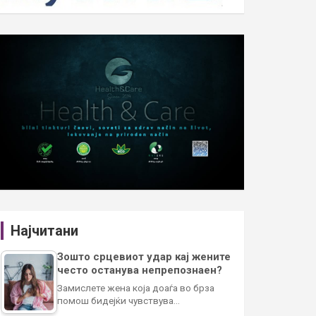
Најчитани
Зошто срцевиот удар кај жените
често останува непрепознаен?
Замислете жена која доаѓа во брза
помош бидејќи чувствува…