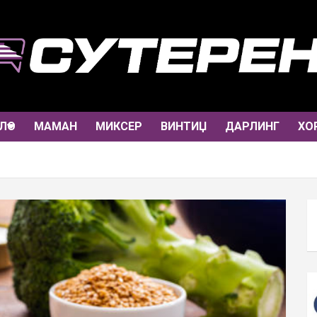
ЛО
МАМАН
МИКСЕР
ВИНТИЏ
ДАРЛИНГ
ХО