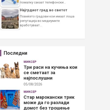
помалку сакаат телефонски…
Најгрдиот град во светот
Повеќето градови кои имаат лоша
репутација во медиумите
вработуваат…
Последни
МИКСЕР
Три раси на кучиња кои
се сметаат за
најпослушни
05/08/2026
МИКСЕР
Стар марокански трик
може да го разлади
домот без трошење