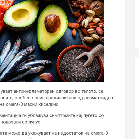
дуваат антиинфламаторен одговор во телото, се
бовите, особено оние предизвикани од ревматоиден
на омега-3 масни киселини.
ентација ги ублажува симптомите кај луѓето со
поврзани со лупус.
јата може да укажуваат на недостаток на омега-3