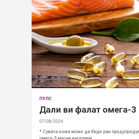
ПУЛС
Дали ви фалат омега-3
07/08/2024
* Сувата кожа може да биде ран предупредув
омега-3 масни киселини.