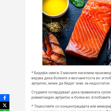
* Бидејќи омега-3 масните киселини произве
верува дека болките и вкочанетоста во згло
артритис, може да бидат знак за недостаток 
Студиите потврдуваат дека правилната суплем
ревматоиден артритис и болки во зглобовите 
* Тешкотиите со концентрацијата или мемори