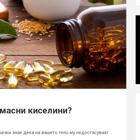
 масни киселини?
ачки знак дека на вашето тело му недостасуваат