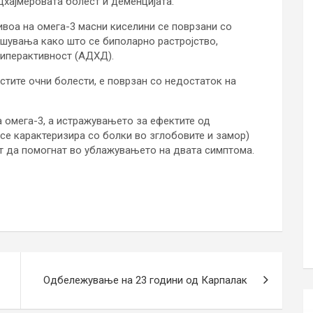
лцхајмеровата болест и деменцијата.
воа на омега-3 масни киселини се поврзани со
рушувања како што се биполарно растројство,
хиперактивност (АДХД).
естите очни болести, е поврзан со недостаток на
а омега-3, а истражувањето за ефектите од
 се карактеризира со болки во зглобовите и замор)
т да помогнат во ублажувањето на двата симптома.
Одбележување на 23 години од Карпалак