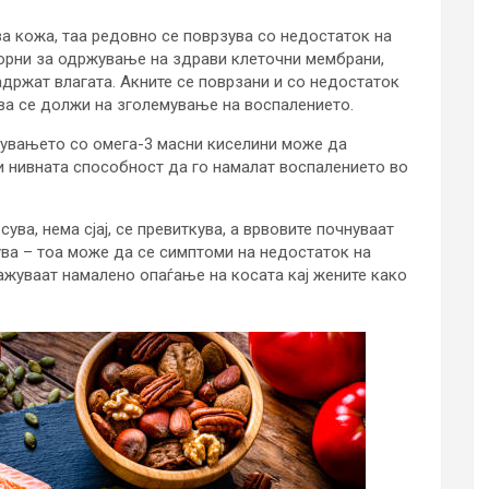
ва кожа, таа редовно се поврзува со недостаток на
ворни за одржување на здрави клеточни мембрани,
задржат влагата. Акните се поврзани и со недостаток
ова се должи на зголемување на воспалението.
увањето со омега-3 масни киселини може да
ди нивната способност да го намалат воспалението во
сува, нема сјај, се превиткува, а врвовите почнуваат
ува – тоа може да се симптоми на недостаток на
жуваат намалено опаѓање на косата кај жените како