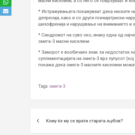
масни киселини, а со него се поврзуваат и А
* Истражувањата покажуваат дека ниските ни
депресија, како и со други психијатриски на
шизофренија и нарушување на вниманието и 
* Синдромот на суво око, инаку една од најч
омега-3 масни киселини.
* Заморот е вообичаен знак за недостаток н
суплементацијата на омега-3 врз лупусот (кој
покажа дека омега-3 масните киселини можа
Tags:
омега-3
Post
Кому ќе му се врати старата љубов?
navigation