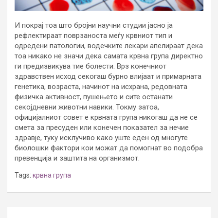
И покрај тоа што бројни научни студии јасно ја
рефлектираат поврзаноста меѓу крвниот тип и
одредени патологии, водечките лекари апелираат дека
тоа никако не значи дека самата крвна група директно
ги предизвикува тие болести. Врз конечниот
здравствен исход секогаш бурно влијаат и примарната
генетика, возраста, начинот на исхрана, редовната
физичка активност, пушењето и сите останати
секојдневни животни навики. Токму затоа,
официјалниот совет е крвната група никогаш да не се
смета за пресуден или конечен показател за нечие
здравје, туку исклучиво како уште еден од многуте
биолошки фактори кои можат да помогнат во подобра
превенција и заштита на организмот.
Tags:
крвна група
Post