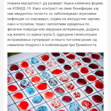
помала веројатност да развијат тешка клиничка форма
на КОВИД-19. Како контраст на овие бенефиции, кај
нив евидентно почесто се забележуваат агресивни
инфекции со норовирус, појава на желудочни чирови,
како и посилни, тешко заплатливи крварења по
физички повреди или хируршки интервенции, додека
кај жените со крвна група O, одредени гинеколошки
истражувања сугерираат и нешто поголем ризик од
намалена плодност и компликации при бременоста.