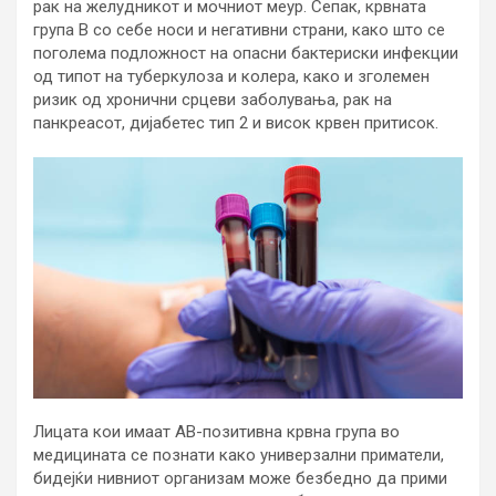
рак на желудникот и мочниот меур. Сепак, крвната
група B со себе носи и негативни страни, како што се
поголема подложност на опасни бактериски инфекции
од типот на туберкулоза и колера, како и зголемен
ризик од хронични срцеви заболувања, рак на
панкреасот, дијабетес тип 2 и висок крвен притисок.
Лицата кои имаат AB-позитивна крвна група во
медицината се познати како универзални приматели,
бидејќи нивниот организам може безбедно да прими