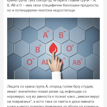
крвна група, туку секоја од четирите главни групи – A,
B, AB и O – има свои специфични биолошки предности,
но и потенцијални генетски недостатоци.
Лицата со крвна група A, според голем број студии,
имаат значително помал ризик од инфекција со
норовирус, кој во јавноста е познат како „зимски вирус
на повраќање“, а исто така се смета и дека нивната
кожа е многу помалку привлечна за убоди од комарци.