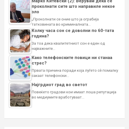
Марко Китевски (2): Верувам дека се
проколнати сите што направиле некое
зло
„Проколнати се оние што ја ограбија
татковината во криминалната…
Колку часа сон се доволни по 60-тата
година?
За тоа дека квалитетниот сон е еден од
најважните…
Како телефонските повици ни станаа
стрес?
Првата причина поради која луѓето сè помалку
сакаат телефонски…
Најгрдиот град во светот
Повеќето градови кои имаат лоша репутација
во медиумите вработуваат…