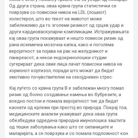
Од друга страна, оваа крвна група статистички се
поврзува со повисоки нивоа на LDL (лошиот)
холестерол, што во текот на животот може
забележливо да го зголеми ризикот од срцев удар и
други кардиоваскуларни компликации. Истражувањата
кај оваа група покажуваат и нешто повисок ризик од
рана исхемична мозочна капка, како и поголема
веројатност за појава на рак на желудникот и
панкреасот, а некои ендокринолошки студии
сугерираат дека овие лица лачат повисоки нивоа на
хормонот кортизол, поради што можат да бидат
емотивно почувствителни на секојдневен стрес.
Кај луѓето со крвна група B е забележан многу помал
ризик од болно создавање камења во бубрезите, а
воедно постои и помала веројатност тие да бидат
каснати од крлежи при престој во природа. Покрај тоа,
медицинските анализи укажуваат дека оваа група
обезбедува одредена природна имунолошка заштита
од тешки заболувања како што се сипаниците и
маларијата, а се поврзува и со помала подложност кон