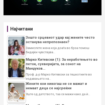
Најчитани
Зошто срцевиот удар кај жените често
останува непрепознаен?
Замислете жена која доаѓа во брза помош
бидејќи чувствува…
Марко Китевски (1): За неработењето во
петок, суеверијата, за сонот на
Манџуков…
Проф. д-р Марко Китевски за тешкотиите во
издавањето на…
Жените кои никогаш не се мажат и
немаат деца се најсреќни
Уште од детството, таа се мажи како да ѝ…