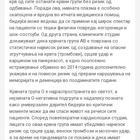
крв од сите останати крвни групи без ризик од
одбивање. Поради ова, нивната плазма е особено
скапоцена и вредна во итната медицинска помош,
бидејќи може веднаш да се примени кај широк спектар
на пациенти со тешки физички повреди, изгореници и
шок-состојби. Од друга страна, клиничките студии
докажуваат дека крвната група AB е поврзана со
статистички највисок ризик од создавање на опасни
згрутчувања на крвта (тромбови), срцев удар и
карцином на панкреасот, а едно поопсежно
истражување објавено во 2014 година дополнително
укажува и на повисок ризик од прерани нарушувања на
меморијата и деменција во поодминатите години.
Крвната група O е најраспространета во светот, а
нејзината O-негативна подгрупа е надалеку позната
како универзален дарител бидејќи во критични
моменти може да им спаси живот на речиси сите
пациенти. Според повеќекратни кардиолошки студии,
лицата со оваа крвна група имаат убедливо најнизок
ризик од срцев удар, венски тромбози и мозочен удар,
а за време на пандемијата се покажа и дека имаат