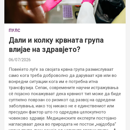
ПУЛС
Дали и колку крвната група
влијае на здравјето?
06/07/2026
Повеќето луѓе за својата крвна група размислуваат
само кога треба доброволно да даруваат крв или во
вонредни ситуации кога им е потребна итна
трансфузија. Сепак, современите научни истражувања
сè појасно покажуваат дека крвниот тип може да биде
суптилно поврзан со ризикот од развој на одредени
заболувања, иако тој никако не е единствениот или
пресуден фактор што го одредува целокупното
човеково здравје. Медицинските експерти постојано
нагласуваат дека во природата не постои „најдобра“