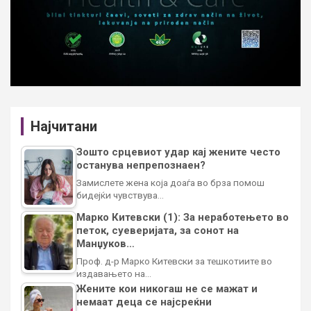
Најчитани
Зошто срцевиот удар кај жените често
останува непрепознаен?
Замислете жена која доаѓа во брза помош
бидејќи чувствува…
Марко Китевски (1): За неработењето во
петок, суеверијата, за сонот на
Манџуков…
Проф. д-р Марко Китевски за тешкотиите во
издавањето на…
Жените кои никогаш не се мажат и
немаат деца се најсреќни