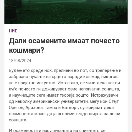
НИЕ
Дали осамените имаат почесто
кошмари?
18/08/2024
Будењето среде ноќ, прелиени во пот, со треперење и
забрзано чукање на срцето заради кошмар, никогаш
не е пријатно искуство. Исто така, се чини дека некои
луѓе почесто ги доживуваат овие непријатни соништа,
а научниците сега имаат теорија зошто. Истражувачи
од неколку американски универзитети, меѓу кои Стејт
Орегон, Аризона, Тампа и Витворт, сугерираат дека
осаменоста може да ја зголеми тенденцијата за лоши
соништа.
И осаменоста и нарушувањата на спиењето се