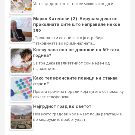
Уште од детството, таа се мажи како да ѝ…
Марко Китевски (2): Верувам дека се
проколнати сите што направиле некое
зло
„Проколнати се оние што ја ограбија
татковината во криминалната…
Колку часа сон се доволни по 60-тата
година?
За тоа дека квалитетниот сон е еден од
најважните…
Како телефонските повици ни станаа
стрес?
Првата причина поради која луѓето сè помалку
сакаат телефонски…
Најгрдиот град во светот
Повеќето градови кои имаат лоша репутација
во медиумите вработуваат…