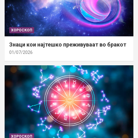
ХОРОСКОП
Знаци кои најтешко преживуваат во бракот
01/07/2026
ХОРОСКОП