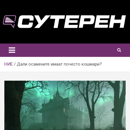
Skip
to
content
НИЕ
Дали осамените имаат почесто кошмари?