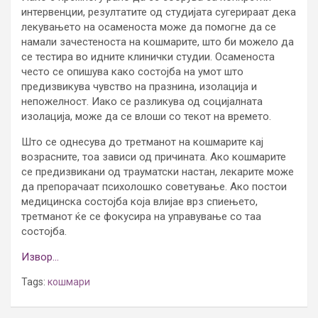
интервенции, резултатите од студијата сугерираат дека
лекувањето на осаменоста може да помогне да се
намали зачестеноста на кошмарите, што би можело да
се тестира во идните клинички студии. Осаменоста
често се опишува како состојба на умот што
предизвикува чувство на празнина, изолација и
непожелност. Иако се разликува од социјалната
изолација, може да се влоши со текот на времето.
Што се однесува до третманот на кошмарите кај
возрасните, тоа зависи од причината. Ако кошмарите
се предизвикани од трауматски настан, лекарите може
да препорачаат психолошко советување. Ако постои
медицинска состојба која влијае врз спиењето,
третманот ќе се фокусира на управување со таа
состојба.
Извор…
Tags:
кошмари