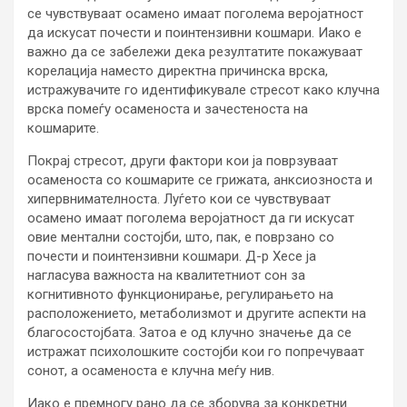
се чувствуваат осамено имаат поголема веројатност
да искусат почести и поинтензивни кошмари. Иако е
важно да се забележи дека резултатите покажуваат
корелација наместо директна причинска врска,
истражувачите го идентификувале стресот како клучна
врска помеѓу осаменоста и зачестеноста на
кошмарите.
Покрај стресот, други фактори кои ја поврзуваат
осаменоста со кошмарите се грижата, анксиозноста и
хипервнимателноста. Луѓето кои се чувствуваат
осамено имаат поголема веројатност да ги искусат
овие ментални состојби, што, пак, е поврзано со
почести и поинтензивни кошмари. Д-р Хесе ја
нагласува важноста на квалитетниот сон за
когнитивното функционирање, регулирањето на
расположението, метаболизмот и другите аспекти на
благосостојбата. Затоа е од клучно значење да се
истражат психолошките состојби кои го попречуваат
сонот, а осаменоста е клучна меѓу нив.
Иако е премногу рано да се зборува за конкретни