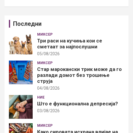
Последни
МИКСЕР
Три раси на кучиња кои се
сметаат за најпослушни
05/08/2026
МИКСЕР
Стар марокански трик може да го
разлади домот без трошење
струја
04/08/2026
НИЕ
Што е функционална депресија?
03/08/2026
МИКСЕР
Како сировата исхрана влијае на