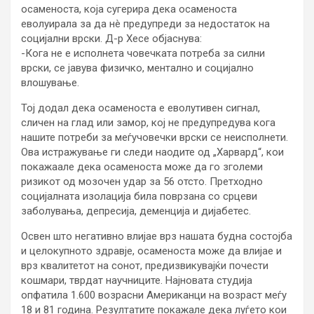
осаменоста, која сугерира дека осаменоста
еволуирала за да нè предупреди за недостаток на
социјални врски. Д-р Хесе објаснува:
-Кога не е исполнета човечката потреба за силни
врски, се јавува физичко, ментално и социјално
влошување.
Тој додал дека осаменоста е еволутивен сигнал,
сличен на глад или замор, кој не предупредува кога
нашите потреби за меѓучовечки врски се неисполнети.
Ова истражување ги следи наодите од „Харвард“, кои
покажаале дека осаменоста може да го зголеми
ризикот од мозочен удар за 56 отсто. Претходно
социјалната изолација била поврзана со срцеви
заболувања, депресија, деменција и дијабетес.
Освен што негативно влијае врз нашата будна состојба
и целокупното здравје, осаменоста може да влијае и
врз квалитетот на сонот, предизвикувајќи почести
кошмари, тврдат научниците. Најновата студија
опфатила 1.600 возрасни Американци на возраст меѓу
18 и 81 година. Резултатите покажале дека луѓето кои