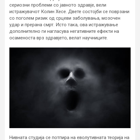
сериозни проблеми со јавното здравје, вели
истражувачот Колин Хесе. Двете состојби се поврзани
со поголем ризик од срцеви заболувања, мозочен
удар и прерана смрт. Исто така, ова истражување
дополнително ги нагласува негативните ефекти на
осаменоста врз здравјето, велат научниците.
Нивната студија се потпира на еволутивната теорија на