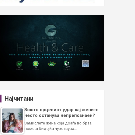
Најчитани
Зошто срцевиот удар кај жените
често останува непрепознаен?
Замислете жена која доаѓа во брза
помош бидејќи чувствува…