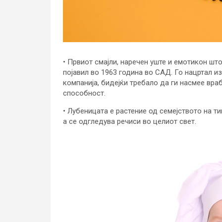
• Првиот смајли, наречен уште и емотикон шт
појавил во 1963 година во САД. Го нацртал и
компанија, бидејќи требало да ги насмее вра
способност.
• Лубеницата е растение од семејството на ти
а се одгледува речиси во целиот свет.