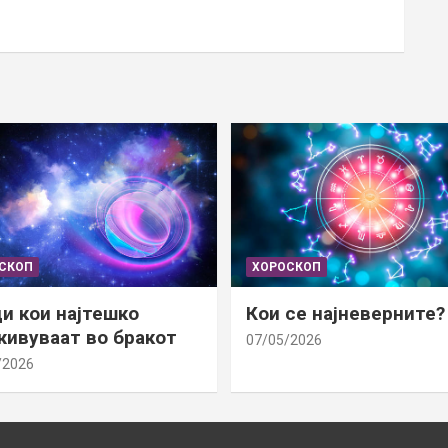
СКОП
ХОРОСКОП
и кои најтешко
Кои се најневерните?
ивуваат во бракот
07/05/2026
/2026