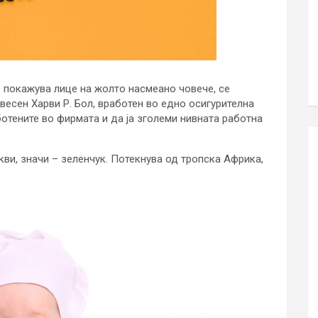
о покажува лице на жолто насмеано човече, се
звесен Харви Р. Бол, вработен во едно осигурителна
ботените во фирмата и да ја зголеми нивната работна
кви, значи – зеленчук. Потекнува од тропска Африка,