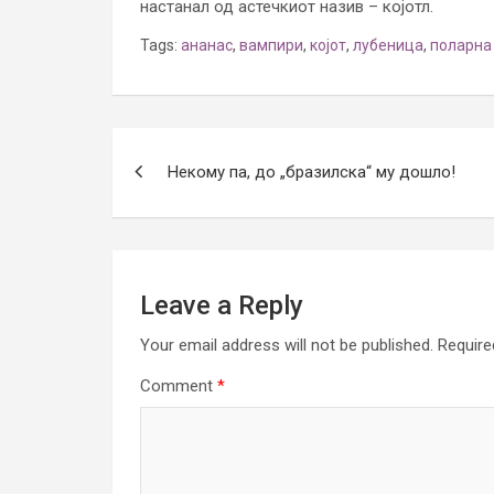
настанал од астечкиот назив – којотл.
Tags:
ананас
,
вампири
,
којот
,
лубеница
,
поларна
Post
Некому па, до „бразилска“ му дошло!
navigation
Leave a Reply
Your email address will not be published.
Require
Comment
*