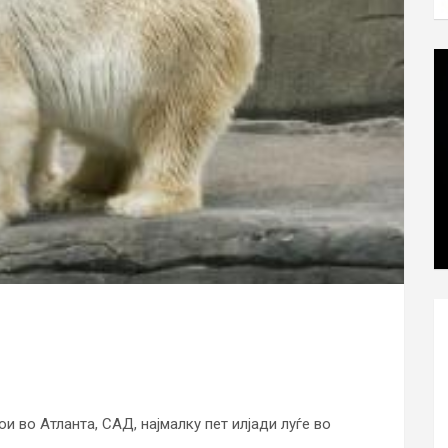
и во Атланта, САД, најмалку пет илјади луѓе во