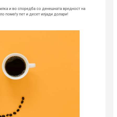
 билка и во споредба со денешната вредност на
ало помеѓу пет и десет илјади долари!