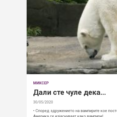
МИКСЕР
Дали сте чуле дека…
30/05/2020
• Според здружението на вампирите кое посто
Америка се изјаснуваат како вампири!