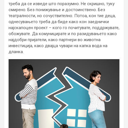
треба да се изведе што поразумно. Не скришно, туку
смирено. Без понижување и достоинствено. Без
театралности, но сочуствително. Потоа, кон тие деца,
однесувањето треба да биде како кон заеднички
најскапоцен проект – кого го почитувате, поддржувате,
обожувате. Да комуницирате и по разидувањето како
најдобри пријатели, како партнери во животна
инвестиција, како двајца чувари на капка вода на
дланка.