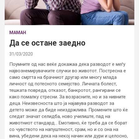
МАМАН
Да се остане заедно
31/03/2020
Поумните од нас веќе докажаа дека разводот е меѓу
највознемирувачките случки во животот. Постресна е
само смртта на брачниот другар или многу млада
личност од потесното семејство. Личната болест,
тешката повреда, отказот, банкротот, рангирани се
како помалку стресни. За возрасните, но и за нивните
деца. Неизвесноста што ја најавува разводот за
детето може да биде неиздржлива. Промените што ќе
следат значат селидба, ново училиште, пад на
животниот стандард… Емотивно, ќе треба да се борат
со чувството на напуштеност, срам, но и со она на
вина, убедени дека на некој начин или дури и целосно,