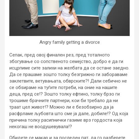
Angry family getting a divorce
Сепак, пред овој финален рез, пред тоталното
збогување со сопственото семејство, добро е да ги
исцрпиме сите залихи на желбата да се остане заедно.
Да се прашаме зошто толку безгрижно ги забораваме
заклетвите, ветувањата, обврските?! Дали себично не
се обѕираме на туѓите потреби, на оние на нашите
деца, пред се!? Зошто толку ефтино, толку брзо ги
трошиме брачните партнери, кои би требало да ни
траат цел живот!? Можно ли е безобѕирно да ја
расфрламе љубовта што сме ја дале, добиле!? Од која
причина толку расипнички газиме врз гордоста која
некогаш не воодушевувала!?
Обидете се макар и за последен пат, да го разберете