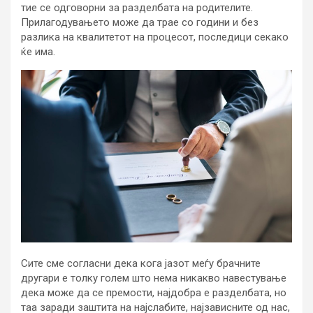
тие се одговорни за разделбата на родителите.
Прилагодувањето може да трае со години и без
разлика на квалитетот на процесот, последици секако
ќе има.
Сите сме согласни дека кога јазот меѓу брачните
другари е толку голем што нема никакво навестување
дека може да се премости, најдобра е разделбата, но
таа заради заштита на најслабите, најзависните од нас,