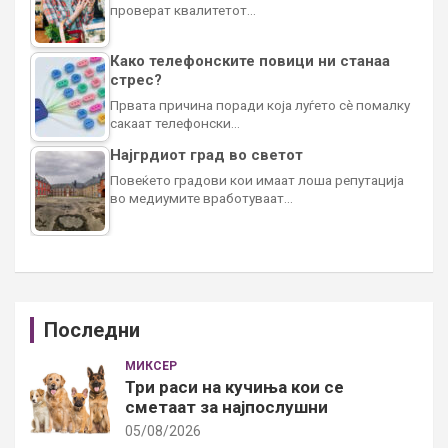
проверат квалитетот…
Како телефонските повици ни станаа
стрес?
Првата причина поради која луѓето сè помалку
сакаат телефонски…
Најгрдиот град во светот
Повеќето градови кои имаат лоша репутација
во медиумите вработуваат…
Последни
МИКСЕР
Три раси на кучиња кои се
сметаат за најпослушни
05/08/2026