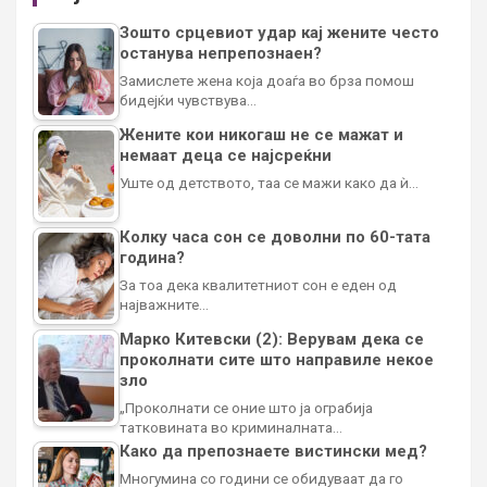
Зошто срцевиот удар кај жените често
останува непрепознаен?
Замислете жена која доаѓа во брза помош
бидејќи чувствува…
Жените кои никогаш не се мажат и
немаат деца се најсреќни
Уште од детството, таа се мажи како да ѝ…
Колку часа сон се доволни по 60-тата
година?
За тоа дека квалитетниот сон е еден од
најважните…
Марко Китевски (2): Верувам дека се
проколнати сите што направиле некое
зло
„Проколнати се оние што ја ограбија
татковината во криминалната…
Како да препознаете вистински мед?
Многумина со години се обидуваат да го