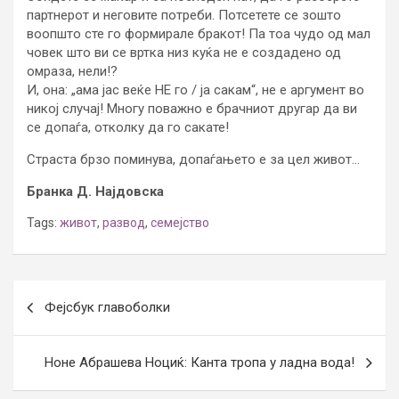
партнерот и неговите потреби. Потсетете се зошто
воопшто сте го формирале бракот! Па тоа чудо од мал
човек што ви се вртка низ куќа не е создадено од
омраза, нели!?
И, она: „ама јас веќе НЕ го / ја сакам“, не е аргумент во
никој случај! Многу поважно е брачниот другар да ви
се допаѓа, отколку да го сакате!
Страста брзо поминува, допаѓањето е за цел живот…
Бранка Д. Најдовска
Tags:
живот
,
развод
,
семејство
Post
Фејсбук главоболки
navigation
Ноне Абрашева Ноциќ: Канта тропа у ладна вода!