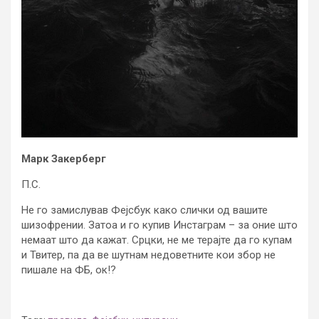
Марк Закерберг
П.С.
Не го замислував Фејсбук како слички од вашите
шизофрении. Затоа и го купив Инстаграм – за оние што
немаат што да кажат. Срцки, не ме терајте да го купам
и Твитер, па да ве шутнам недоветните кои збор не
пишале на ФБ, ок!?