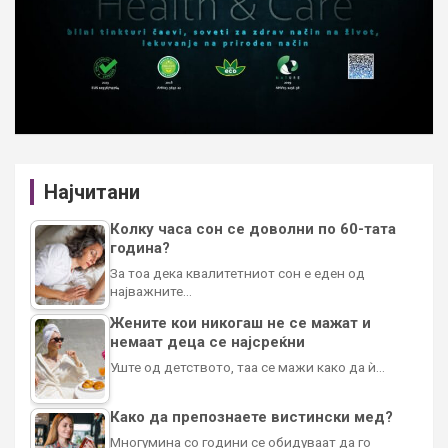
Најчитани
Колку часа сон се доволни по 60-тата
година?
За тоа дека квалитетниот сон е еден од
најважните…
Жените кои никогаш не се мажат и
немаат деца се најсреќни
Уште од детството, таа се мажи како да ѝ…
Како да препознаете вистински мед?
Многумина со години се обидуваат да го