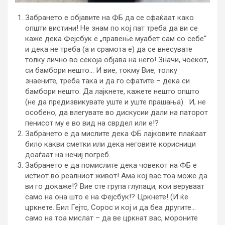
Забрането е објавите на ФБ да се сфаќаат како
општи вистини! Не знам по кој пат треба да ви се
каже дека Фејсбук е „правење муабет сам со себе“
и дека не треба (а и срамота е) да се внесувате
толку лично во секоја објава на него! Значи, чоекот,
си бамбори нешто… И вие, токму Вие, толку
знаените, треба така и да го сфатите – дека си
бамбори нешто. Да лајкнете, кажете нешто општо
(не да предизвикувате уште и уште прашања). И, не
особено, да влегувате во дискусии дали на паторот
пенисот му е во вид на сврдел или е!?
Забрането е да мислите дека ФБ лајковите плаќаат
било какви сметки или дека неговите корисници
доаѓаат на нечиј погреб.
Забрането е да помислите дека човекот на ФБ е
истиот во реалниот живот! Ама кој вас тоа може да
ви го докаже!? Вие сте група глупаци, кои веруваат
само на она што е на Фејсбук!? Цркнете! (И ќе
цркнете. Бил Гејтс, Сорос и кој и да беа другите…
само на тоа мислат – да ве цркнат вас, мороните