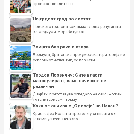
проверат квалитетот…
Најгрдиот град во светот
Повеќето градови кои имаат лоша репутација
во медиумите вработуваат…
Земјата без реки и езера
Бермуди, британска прекуморска територија во
северниот Атлантик, се познати…
Теодор Лоренчич: Сите власти
манипулираат, само начините се
различни
„’Лајбах’ претставува огледало на секој можен
тоталитаризам - токму…
Како се снимаше „Одисеја“ на Нолан?
Кристофер Нолан ја продолжува низата од
големи успеси. Неговиот…