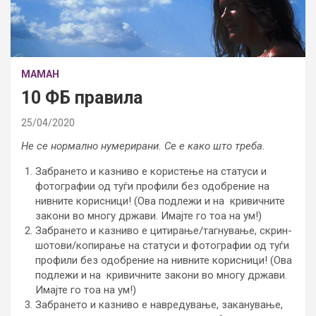
МАМАН
10 ФБ правила
25/04/2020
Не се нормално нумерирани. Се е како што треба.
Забрането и казниво е користење на статуси и
фотографии од туѓи профили без одобрение на
нивните корисници! (Ова подлежи и на кривичните
закони во многу држави. Имајте го тоа на ум!)
Забрането и казниво е цитирање/тагнување, скрин-
шотови/копирање на статуси и фотографии од туѓи
профили без одобрение на нивните корисници! (Ова
подлежи и на кривичните закони во многу држави.
Имајте го тоа на ум!)
Забрането и казниво е навредување, заканување,