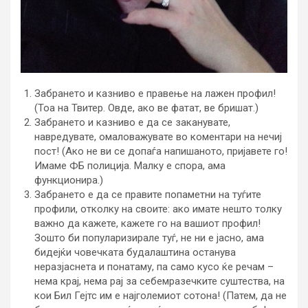
Забрането и казниво е правење на лажен профил!
(Тоа на Твитер. Овде, ако ве фатат, ве бришат.)
Забрането и казниво е да се заканувате,
навредувате, омаловажувате во коментари на нечиј
пост! (Ако не ви се допаѓа напишаното, пријавете го!
Имаме ФБ полиција. Малку е спора, ама
функционира.)
Забрането е да се правите попаметни на туѓите
профили, отколку на своите: ако имате нешто толку
важно да кажете, кажете го на вашиот профил!
Зошто би популаризирале туѓ, не ни е јасно, ама
бидејќи човечката будалаштина останува
неразјаснета и понатаму, па само кусо ќе речам –
нема крај, нема рај за себемразечките суштества, на
кои Бил Гејтс им е најголемиот сотона! (Патем, да не