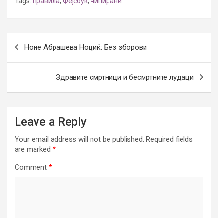
Tags:
правила
,
Фејсбук
,
чипирани
Post
Ноне Абрашева Ноциќ: Без зборови
navigation
Здравите смртници и бесмртните лудаци
Leave a Reply
Your email address will not be published.
Required fields
are marked
*
Comment
*