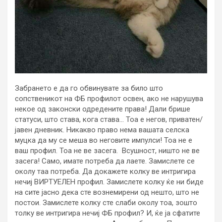
Забрането е да го обвинувате за било што
сопственикот на ФБ профилот освен, ако не нарушува
некое од законски одредените права! Дали брише
статуси, што става, кога става… Тоа е негов, приватен/
јавен дневник. Никакво право нема вашата селска
муцка да му се меша во неговите импулси! Тоа не е
ваш профил. Тоа не ве засега. Всушност, ништо не ве
засега! Само, имате потреба да лаете. Замислете се
околу таа потреба. Да докажете колку ве интригира
нечиј ВИРТУЕЛЕН профил. Замислете колку ќе ни биде
на сите јасно дека сте вознемирени од нешто, што не
постои. Замислете колку сте слаби околу тоа, зошто
толку ве интригира нечиј ФБ профил? И, ќе ја сфатите