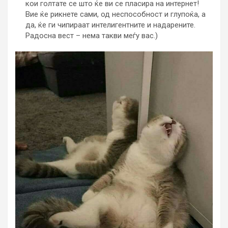
кои голтате се што ќе ви се пласира на интернет!
Вие ќе рикнете сами, од неспособност и глупоќа, а
да, ќе ги чипираат интелигентните и надарените.
Радосна вест – нема такви меѓу вас.)