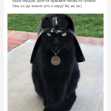
беше нердов, уште ќе праќавте писма по гулаби!
Ова, ко да знаете што е нерд! Хи, хи, хи.)