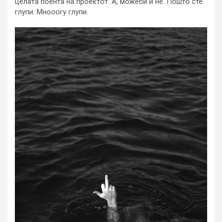
целата поента на проектот. А, можеби и не. Пошто сте
глупи. Мнооогу глупи.