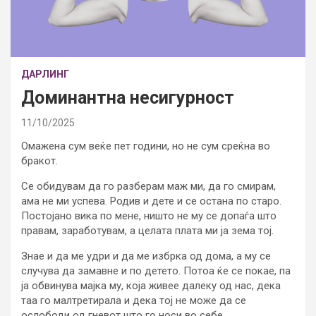
ДАРЛИНГ
Доминантна несигурност
11/10/2025
Омажена сум веќе пет години, но не сум среќна во
бракот.
Се обидувам да го разберам маж ми, да го смирам,
ама не ми успева. Родив и дете и се остана по старо.
Постојано вика по мене, ништо не му се допаѓа што
правам, заработувам, а целата плата ми ја зема тој.
Знае и да ме удри и да ме избрка од дома, а му се
случува да замавне и по детето. Потоа ќе се покае, па
ја обвинува мајка му, која живее далеку од нас, дека
таа го малтретирала и дека тој не може да се
ослободи од гневот што го носи во себе.