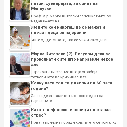
петок, суеверијата, за сонот на
Манџуков…
Проф. д-р Марко Китевски за тешкотиите во
издавањето на…
Жените кои никогаш не се мажат и
немаат деца се најсреќни
Уште од детството, таа се мажи како да ѝ…
Марко Китевски (2): Верувам дека се
проколнати сите што направиле некое
зло
„Проколнати се оние што ја ограбија
татковината во криминалната…
Колку часа сон се доволни по 60-тата
година?
За тоа дека квалитетниот сон е еден од
најважните…
Како телефонските повици ни станаа
стрес?
Првата причина поради која луѓето сè помалку