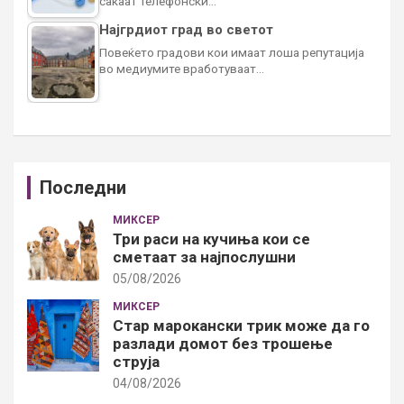
сакаат телефонски…
Најгрдиот град во светот
Повеќето градови кои имаат лоша репутација
во медиумите вработуваат…
Последни
МИКСЕР
Три раси на кучиња кои се
сметаат за најпослушни
05/08/2026
МИКСЕР
Стар марокански трик може да го
разлади домот без трошење
струја
04/08/2026