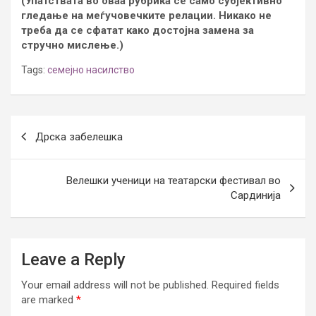
(Упатствата во оваа рубрика се само субјективно
гледање на меѓучовечките релации. Никако не
треба да се сфатат како достојна замена за
стручно мислење.)
Tags:
семејно насилство
Post
Дрска забелешка
navigation
Велешки ученици на театарски фестивал во
Сардинија
Leave a Reply
Your email address will not be published.
Required fields
are marked
*