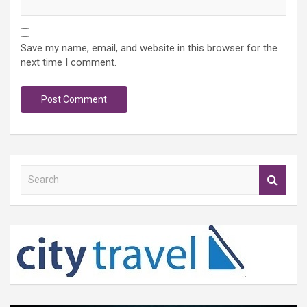
Save my name, email, and website in this browser for the
next time I comment.
S
e
a
r
c
h