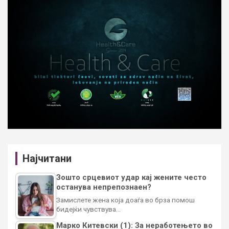
Најчитани
Зошто срцевиот удар кај жените често
останува непрепознаен?
Замислете жена која доаѓа во брза помош
бидејќи чувствува…
Марко Китевски (1): За неработењето во