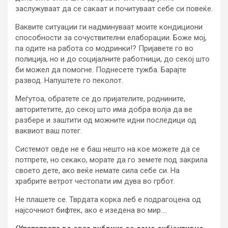
заслужуваат да се сакаат и почитуваат себе си повеќе.
Ваквите ситуации ги надминуваат моите кондициони
способности за сочуствителни елаборации. Боже мој,
па одите на работа со модринки!? Пријавете го во
полиција, но и до социјалните работници, до секој што
би можел да помогне. Поднесете тужба. Барајте
развод. Напуштете го пеколот.
Меѓутоа, обратете се до пријателите, роднините,
авторитетите, до секој што има добра волја да ве
разбере и заштити од можните идни последици од
ваквиот ваш потег.
Системот овде не е баш нешто на кое можете да се
потпрете, но секако, морате да го земете под закрила
своето дете, ако веќе немате сила себе си. На
храбрите ветрот честопати им дува во грбот.
Не плашете се. Тврдата корка леб е подрагоцена од
најсочниот бифтек, ако е изедена во мир….