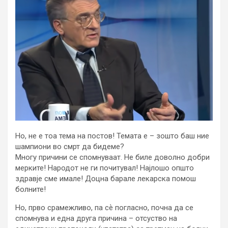
Но, не е тоа тема на постов! Темата е – зошто баш ние
шампиони во смрт да бидеме?
Многу причини се спомнуваат. Не биле доволно добри
мерките! Народот не ги почитувал! Најлошо општо
здравје сме имале! Доцна барале лекарска помош
болните!
Но, прво срамежливо, па сѐ погласно, почна да се
спомнува и една друга причина – отсуство на