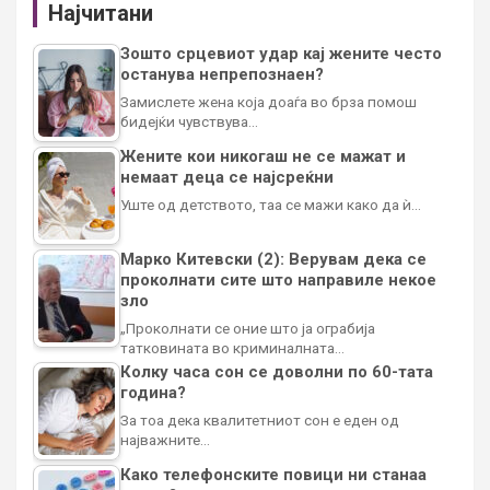
Најчитани
Зошто срцевиот удар кај жените често
останува непрепознаен?
Замислете жена која доаѓа во брза помош
бидејќи чувствува…
Жените кои никогаш не се мажат и
немаат деца се најсреќни
Уште од детството, таа се мажи како да ѝ…
Марко Китевски (2): Верувам дека се
проколнати сите што направиле некое
зло
„Проколнати се оние што ја ограбија
татковината во криминалната…
Колку часа сон се доволни по 60-тата
година?
За тоа дека квалитетниот сон е еден од
најважните…
Како телефонските повици ни станаа