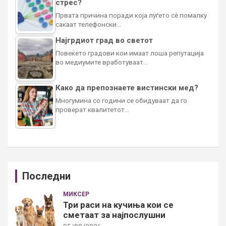
стрес?
Првата причина поради која луѓето сè помалку
сакаат телефонски…
Најгрдиот град во светот
Повеќето градови кои имаат лоша репутација
во медиумите вработуваат…
Како да препознаете вистински мед?
Многумина со години се обидуваат да го
проверат квалитетот…
Последни
МИКСЕР
Три раси на кучиња кои се
сметаат за најпослушни