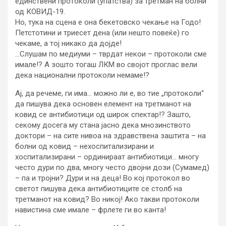
единствени протоколи (упатства) за третман на болни
од КОВИД-19.
Но, тука на сцена е она бекетовско чекање на Годо!
Петстотини и триесет дена (или нешто повеќе) го
чекаме, а тој никако да дојде!
…Слушам по медиуми – тврдат некои – протоколи сме
имале!? А зошто тогаш ЛКМ во својот проглас вели
дека национални протоколи немаме!?
Ај, да речеме, ги има… можно ли е, во тие „протоколи“
да пишува дека основен елемент на третманот на
ковид се антибиотици од широк спектар!? Зашто,
секому досега му стана јасно дека мнозинството
доктори – на сите нивоа на здравствена заштита – на
болни од ковид – нехоспитализирани и
хоспитализирани – ординираат антибиотици… многу
често дури по два, многу често двојни дози (Сумамед)
– па и тројни? Дури и на деца! Во кој протокол во
светот пишува дека антибиотиците се столб на
третманот на ковид? Во никој! Ако такви протоколи
навистина сме имале – фрлете ги во канта!