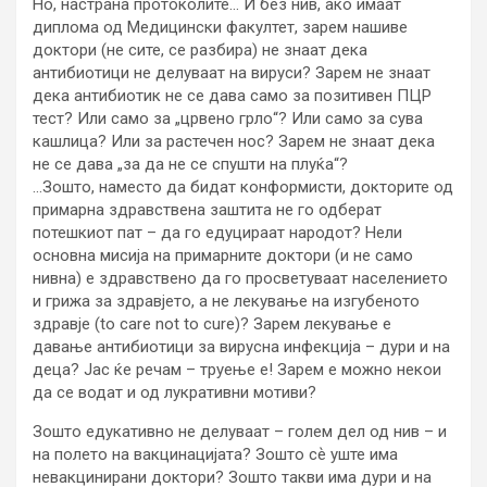
Но, настрана протоколите… И без нив, ако имаат
диплома од Медицински факултет, зарем нашиве
доктори (не сите, се разбира) не знаат дека
антибиотици не делуваат на вируси? Зарем не знаат
дека антибиотик не се дава само за позитивен ПЦР
тест? Или само за „црвено грло“? Или само за сува
кашлица? Или за растечен нос? Зарем не знаат дека
не се дава „за да не се спушти на плуќа“?
…Зошто, наместо да бидат конформисти, докторите од
примарна здравствена заштита не го одберат
потешкиот пат – да го едуцираат народот? Нели
основна мисија на примарните доктори (и не само
нивна) е здравствено да го просветуваат населението
и грижа за здравјето, а не лекување на изгубеното
здравје (to care not to cure)? Зарем лекување е
давање антибиотици за вирусна инфекција – дури и на
деца? Јас ќе речам – труење е! Зарем е можно некои
да се водат и од лукративни мотиви?
Зошто едукативно не делуваат – голем дел од нив – и
на полето на вакцинацијата? Зошто сѐ уште има
невакцинирани доктори? Зошто такви има дури и на