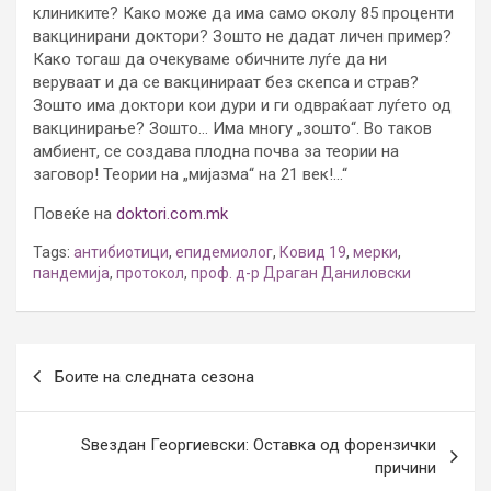
клиниките? Како може да има само околу 85 проценти
вакцинирани доктори? Зошто не дадат личен пример?
Како тогаш да очекуваме обичните луѓе да ни
веруваат и да се вакцинираат без скепса и страв?
Зошто има доктори кои дури и ги одвраќаат луѓето од
вакцинирање? Зошто… Има многу „зошто“. Во таков
амбиент, се создава плодна почва за теории на
заговор! Теории на „мијазма“ на 21 век!…“
Повеќе на
doktori.com.mk
Tags:
антибиотици
,
епидемиолог
,
Ковид 19
,
мерки
,
пандемија
,
протокол
,
проф. д-р Драган Даниловски
Post
Боите на следната сезона
navigation
Ѕвездан Георгиевски: Оставка од форензички
причини