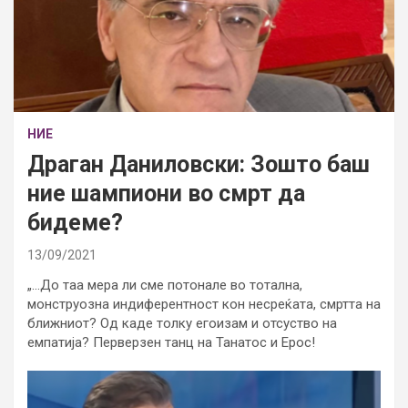
НИЕ
Драган Даниловски: Зошто баш
ние шампиони во смрт да
бидеме?
13/09/2021
„…До таа мера ли сме потонале во тотална,
монструозна индиферентност кон несреќата, смртта на
ближниот? Од каде толку егоизам и отсуство на
емпатија? Перверзен танц на Танатос и Ерос!