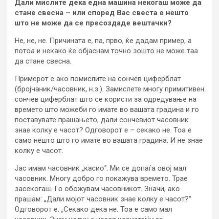
Дали мислите дека една машина некогаш може да
стане свесна – или според Вас свеста е нешто
што не може да се пресоздаде вештачки?
Не, не, не. Причината е, па, прво, ќе дадам пример, а
потоа и некако ќе објаснам точно зошто не може таа
да стане свесна.
Примерот е ако помислите на сончев циферблат
(бројчаник/часовник, н.з.). Замислете многу примитивен
сончев циферблат што се користи за одредување на
времето што можеби го имате во вашата градина и го
поставувате прашањето, дали сончевиот часовник
знае колку е часот? Одговорот е – секако не. Тоа е
само нешто што го имате во вашата градина. И не знае
колку е часот.
Јас имам часовник „касио“. Ми се допаѓа овој мал
часовник. Многу добро го покажува времето. Трае
засекогаш. Го обожувам часовникот. Значи, ако
прашам: „Дали мојот часовник знае колку е часот?“
Одговорот е: „Секако дека не. Тоа е само мал