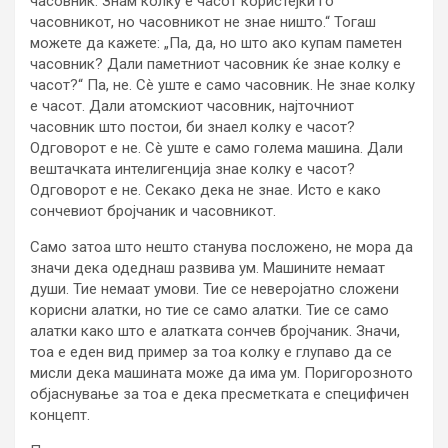
часовник. Знам колку е часот користејќи го
часовникот, но часовникот не знае ништо.“ Тогаш
можете да кажете: „Па, да, но што ако купам паметен
часовник? Дали паметниот часовник ќе знае колку е
часот?“ Па, не. Сè уште е само часовник. Не знае колку
е часот. Дали атомскиот часовник, најточниот
часовник што постои, би знаел колку е часот?
Одговорот е не. Сè уште е само голема машина. Дали
вештачката интелигенција знае колку е часот?
Одговорот е не. Секако дека не знае. Исто е како
сончевиот бројчаник и часовникот.
Само затоа што нешто станува посложено, не мора да
значи дека одеднаш развива ум. Машините немаат
души. Тие немаат умови. Тие се неверојатно сложени
корисни алатки, но тие се само алатки. Тие се само
алатки како што е алатката сончев бројчаник. Значи,
тоа е еден вид пример за тоа колку е глупаво да се
мисли дека машината може да има ум. Поригорозното
објаснување за тоа е дека пресметката е специфичен
концепт.