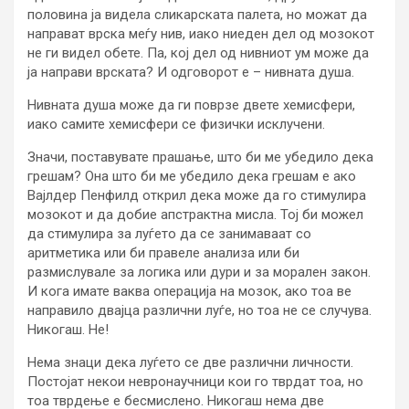
половина ја видела сликарската палета, но можат да
направат врска меѓу нив, иако ниеден дел од мозокот
не ги видел обете. Па, кој дел од нивниот ум може да
ја направи врската? И одговорот е – нивната душа.
Нивната душа може да ги поврзе двете хемисфери,
иако самите хемисфери се физички исклучени.
Значи, поставувате прашање, што би ме убедило дека
грешам? Она што би ме убедило дека грешам е ако
Вајлдер Пенфилд открил дека може да го стимулира
мозокот и да добие апстрактна мисла. Тој би можел
да стимулира за луѓето да се занимаваат со
аритметика или би правеле анализа или би
размислувале за логика или дури и за морален закон.
И кога имате ваква операција на мозок, ако тоа ве
направило двајца различни луѓе, но тоа не се случува.
Никогаш. Не!
Нема знаци дека луѓето се две различни личности.
Постојат некои невронаучници кои го тврдат тоа, но
тоа тврдење е бесмислено. Никогаш нема две