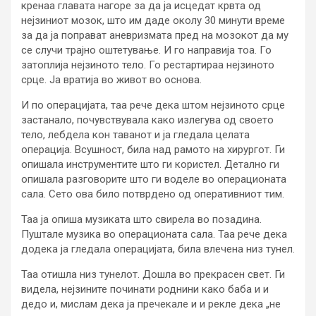
кренаа главата нагоре за да ја исцедат крвта од
нејзиниот мозок, што им даде околу 30 минути време
за да ја поправат аневризмата пред на мозокот да му
се случи трајно оштетување. И го направија тоа. Го
затоплија нејзиното тело. Го рестартираа нејзиното
срце. Ја вратија во живот во основа.
И по операцијата, таа рече дека штом нејзиното срце
застанало, почувствувала како излегува од своето
тело, лебдела кон таванот и ја гледала целата
операција. Всушност, била над рамото на хирургот. Ги
опишала инструментите што ги користел. Детално ги
опишала разговорите што ги воделе во операционата
сала. Сето ова било потврдено од оперативниот тим.
Таа ја опиша музиката што свирела во позадина.
Пуштале музика во операционата сала. Таа рече дека
додека ја гледала операцијата, била влечена низ тунел.
Таа отишла низ тунелот. Дошла во прекрасен свет. Ги
видела, нејзините починати роднини како баба и и
дедо и, мислам дека ја пречекале и и рекле дека „не