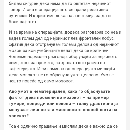
бидам сигурен дека нема да го оштетам нејзиниот
говор. И ова е операција што се прави релативно
рутински. И користиме локална анестезија за да не
боли зафатот.
И за време на операцијата, додека разговарав со неа и
вадев голем дел од нејзиниот лев фронтален лобус,
сфатив дека отстранувам големи делови од нејзиниот
мозок за кои учебниците велат дека се критични.
Водевме нормален разговор, зборувајќи за нејзиното
семејство, за времето, за храната што ја има во
кафетеријата. И си заминав од операцијата мислејќи
дека мозокот не го објаснува умот целосно. Умот е
нешто повеќе од само мозокот.
Ако умот е нематеријален, како го објаснувате
фактот дека промени во мозокот – на пример
тумори, повреди или лекови – толку драстично ја
менуваат личноста и мисловните способности на
човекот?
Тоа е одлично прашање и мислам дека е важно да се