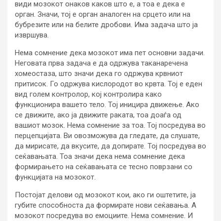
види мозокот онаков каков што е, а тоа е дека е
орган. Значи, тој е орган аналоген на срцето или на
бубрезите или на белите дробови. Има задача што ја
извршува.
Нема сомнение дека мозокот има пет основни задачи.
Неговата прва задача е да одржува таканаречена
хомеостаза, што значи дека го одржува крвниот
притисок. Го одржува кислородот во крвта. Тој е еден
вид голем контролор, кој контролира како
функционира вашето тело. Тој иницира движење. Ако
се движите, ако ја движите раката, тоа доаѓа од
вашиот мозок. Нема сомнение за тоа. Тој посредува во
перцепцијата. Ви овозможува да гледате, да слушате,
да мирисате, да вкусите, да допирате. Тој посредува во
сеќавањата. Тоа значи дека нема сомнение дека
формирањето на сеќавањата се тесно поврзани со
функцијата на мозокот.
Постојат делови од мозокот кои, ако ги оштетите, ја
губите способноста да формирате нови сеќавања. А
мозокот посредува во емоциите. Нема сомнение. И