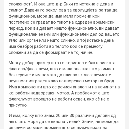
сложеност“. И она што д-р Бихи го истакна е дека и
самиот Дарвин го рекол ова за еволуцијата: за таа да
функционира, мора да има мали промени кои
постепено се градат во текот на одреден временски
период, кои ви даваат нешто функционално, ви даваат
функционален ензим или функционален дел од вашето
тело или орган или нешто слично, и тој истакна дека
има безброј работи во телото кои се премногу
сложени за да се формираат на тој начин.
Многу добар пример што го користел е бактериската
флагела/флагелеум, што е мала опашка што ја имаат
бактериите и им помага да пливаат. Флагелеумот е
всушност изграден како надворешен мотор на брод.
Има компоненти што се речиси аналогни на начинот на
кој работи надворешен мотор. А проблемот е што
флагелумот воопшто не работи освен, ако сè не е
присутно.
И има, колку што знам, 20 или 30 различни делови од
него што мора да се вклопат, нели? Значи, не може да
се случи со мали промени што се акумулираат на