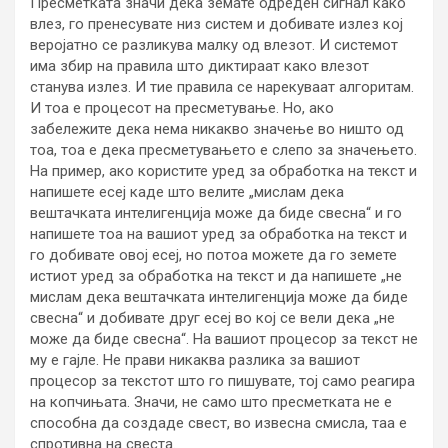
Пресметката значи дека земате одреден сигнал како
влез, го пренесувате низ систем и добивате излез кој
веројатно се разликува малку од влезот. И системот
има збир на правила што диктираат како влезот
станува излез. И тие правила се нарекуваат алгоритам.
И тоа е процесот на пресметување. Но, ако
забележите дека нема никакво значење во ништо од
тоа, тоа е дека пресметувањето е слепо за значењето.
На пример, ако користите уред за обработка на текст и
напишете есеј каде што велите „мислам дека
вештачката интелигенција може да биде свесна“ и го
напишете тоа на вашиот уред за обработка на текст и
го добивате овој есеј, но потоа можете да го земете
истиот уред за обработка на текст и да напишете „не
мислам дека вештачката интелигенција може да биде
свесна“ и добивате друг есеј во кој се вели дека „не
може да биде свесна“. На вашиот процесор за текст не
му е гајле. Не прави никаква разлика за вашиот
процесор за текстот што го пишувате, тој само реагира
на копчињата. Значи, не само што пресметката не е
способна да создаде свест, во извесна смисла, таа е
спротивна на свеста.