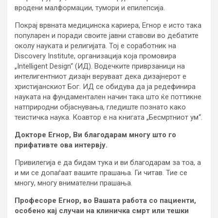
вродени малформации, тумори и епилепсија.
Покрај врвната медицинска кариера, Егнор е исто така
популарен и поради своите јавни ставови во дебатите
околу науката и религијата. Тој е соработник на
Discovery Institute, организација која промовира
„Intelligent Design“ (ИД). Водечките приврзаници на
интелигентниот дизајн веруваат дека дизајнерот е
христијанскиот Бог. ИД се обидува да ја редефинира
науката на фундаментален начин така што ќе поттикне
натприродни објаснувања, гледиште познато како
теистичка наука. Коавтор е на книгата „Бесмртниот ум“.
Докторе Егнор, Ви благодарам многу што го
прифативте ова интервју.
Привилегија е да бидам тука и ви благодарам за тоа, а
и ми се допаѓаат вашите прашања. Ги читав. Тие се
многу, многу внимателни прашања.
Професоре Егнор, во Вашата работа со пациенти,
особено кај случаи на клиничка смрт или тешки