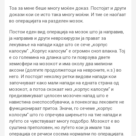
Тоа за мене беше многу моќен доказ. Постојат и други
докази кои се исто така многу моќни. И тие се наоѓаат
во операцијата на разделен мозок.
Постои еден вид операција на мозок што ја направив,
ја направив и други неврохирурзи ја прават за
лекување на напади каде што се сече „корпус
калосум“. „Корпус калосум“ е огромен сноп влакна. Тој
е со големина на дланка што ги поврзува двете
хемисфери на мозокот и има околу два милиони
аксони (долгите продолжетоци на невроните, н.з.) во
него. И постојат неколку ретки видови напади кои
започнуваат како мали напади на едната страна од
мозокот, а потоа скокаат низ „корпус калосум“ и
предизвикуваат целосен мозочен напад што е
навистина онеспособувачки, а понекогаш лековите не
функционираат притоа. Значи, го сечеме „корпус
колосум“ што го спречува ширењето на тие напади и
луѓето се чувствуваат многу подобро. Мозокот е во
суштина преполовен, но луѓето кои ја имале таа
операција се речиси сосема нормални по операцијата.