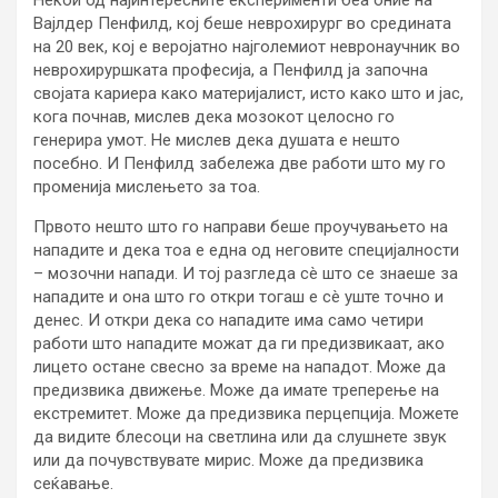
Вајлдер Пенфилд, кој беше неврохирург во средината
на 20 век, кој е веројатно најголемиот невронаучник во
неврохируршката професија, а Пенфилд ја започна
својата кариера како материјалист, исто како што и јас,
кога почнав, мислев дека мозокот целосно го
генерира умот. Не мислев дека душата е нешто
посебно. И Пенфилд забележа две работи што му го
променија мислењето за тоа.
Првото нешто што го направи беше проучувањето на
нападите и дека тоа е една од неговите специјалности
– мозочни напади. И тој разгледа сè што се знаеше за
нападите и она што го откри тогаш е сè уште точно и
денес. И откри дека со нападите има само четири
работи што нападите можат да ги предизвикаат, ако
лицето остане свесно за време на нападот. Може да
предизвика движење. Може да имате треперење на
екстремитет. Може да предизвика перцепција. Можете
да видите блесоци на светлина или да слушнете звук
или да почувствувате мирис. Може да предизвика
сеќавање.