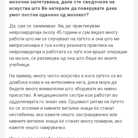
мозочни оштетувања, дали сте сведочеле на
искуства што Ве натерале да поверувате дека
умот постои одвоено од мозокот?
Да, сум се занимавал. Хм, јас практикувам
неврохирургија околу 45 години и сум видел многу
работи што им се случуваат на луѓето и она што ме
импресионира е тоа колку реалната практика на
неврохирургија и работата со луѓе кои вршат операции
на мозок, се разликува од она што беше во моите
учебници.
На пример, многу често искуство е кога луѓето се во
длабока кома и на интензивна нега, дека мора да
бидете многу внимателни што зборувате во нивно
присуство. А медицинските сестри кои работат во
одделенијата го знаат ова. Срцевиот ритам на луѓето
ќе се зголеми и нивните витални знаци ќе станат
нестабилни, ако кажете нешто застрашувачко или
нивните витални знаци ќе станат многу помирни, ако
кажете нешто смирувачко.