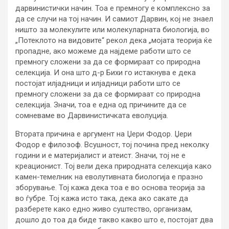
дарвинистички начин. Тоа е премногу е комплексно за
да се случи на тој начин. И самиот Дарвин, кој не знаел
ништо за молекулите или молекуларната биологија, во
„Потеклото на видовите“ рекол дека „мојата теорија ќе
пропадне, ако можеме да најдеме работи што се
премногу сложени за да се формираат со природна
селекција. И она што д-р Бихи го истакнува е дека
постојат илјадници и илјадници работи што се
премногу сложени за да се формираат со природна
селекција. Значи, тоа е една од причините да се
сомневаме во Дарвинистичката еволуција.
Втората причина е аргумент на Џери Фодор. Џери
Фодор е филозоф. Всушност, тој почина пред неколку
години и е материјалист и атеист. Значи, тој не е
креационист. Тој вели дека природната селекција како
камен-темелник на еволутивната биологија е празно
зборување. Тој кажа дека тоа е во основа теорија за
во ѓубре. Тој кажа исто така, дека ако сакате да
разберете како едно живо суштество, организам,
дошло до тоа да биде такво какво што е, постојат два