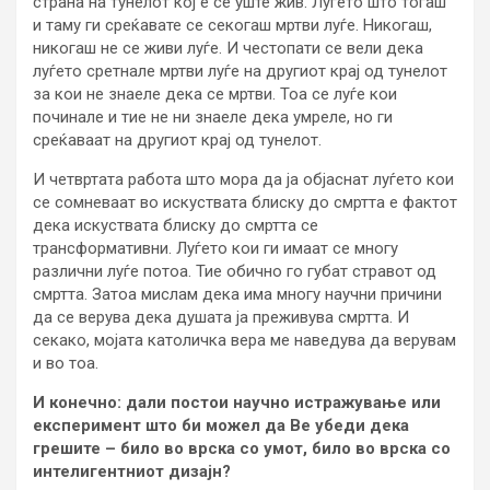
страна на тунелот кој е сè уште жив. Луѓето што тогаш
и таму ги среќавате се секогаш мртви луѓе. Никогаш,
никогаш не се живи луѓе. И честопати се вели дека
луѓето сретнале мртви луѓе на другиот крај од тунелот
за кои не знаеле дека се мртви. Тоа се луѓе кои
починале и тие не ни знаеле дека умреле, но ги
среќаваат на другиот крај од тунелот.
И четвртата работа што мора да ја објаснат луѓето кои
се сомневаат во искуствата блиску до смртта е фактот
дека искуствата блиску до смртта се
трансформативни. Луѓето кои ги имаат се многу
различни луѓе потоа. Тие обично го губат стравот од
смртта. Затоа мислам дека има многу научни причини
да се верува дека душата ја преживува смртта. И
секако, мојата католичка вера ме наведува да верувам
и во тоа.
И конечно: дали постои научно истражување или
експеримент што би можел да Ве убеди дека
грешите – било во врска со умот, било во врска со
интелигентниот дизајн?