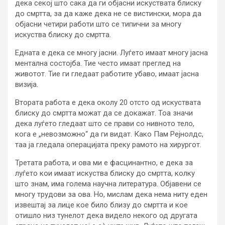
дека секој што сака да ги објасни искуствата блиску
до смртта, за да каже дека не се вистински, мора да
објасни четири работи што се типични за многу
искуства блиску до смртта.
Едната е дека се многу јасни. Луѓето имаат многу јасна
ментална состојба. Тие често имаат преглед на
животот. Тие ги гледаат работите убаво, имаат јасна
визија.
Втората работа е дека околу 20 отсто од искуствата
блиску до смртта можат да се докажат. Тоа значи
дека луѓето гледаат што се прави со нивното тело,
кога е „невозможно“ да ги видат. Како Пам Рејнолдс,
таа ја гледала операцијата преку рамото на хирургот.
Третата работа, и ова ми е фасцинантно, е дека за
луѓето кои имаат искуства блиску до смртта, колку
што знам, има голема научна литература. Објавени се
многу трудови за ова. Но, мислам дека нема ниту еден
извештај за лице кое било близу до смртта и кое
отишло низ тунелот дека видело некого од другата