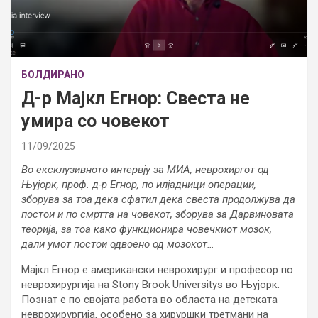
БОЛДИРАНО
Д-р Мајкл Егнор: Свеста не
умира со човекот
11/09/2025
Во ексклузивното интервју за МИА, неврохиргот од
Њујорк, проф. д-р Егнор, по илјадници операции,
зборува за тоа дека сфатил дека свеста продолжува да
постои и по смртта на човекот, зборува за Дарвиновата
теорија, за тоа како функционира човечкиот мозок,
дали умот постои одвоено од мозокот…
Мајкл Егнор е американски неврохирург и професор по
неврохирургија на Stony Brook Universitys во Њујорк.
Познат е по својата работа во областа на детската
неврохирургија, особено за хируршки третмани на