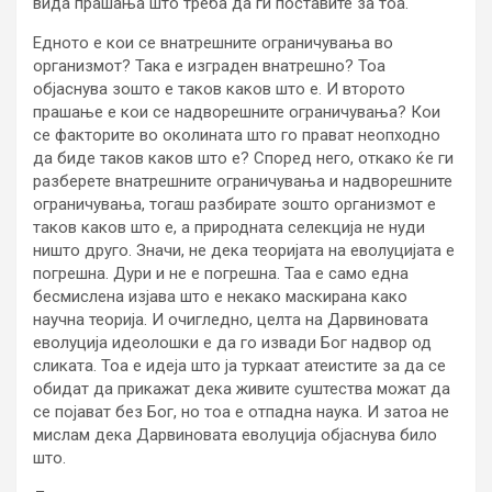
вида прашања што треба да ги поставите за тоа.
Едното е кои се внатрешните ограничувања во
организмот? Така е изграден внатрешно? Тоа
објаснува зошто е таков каков што е. И второто
прашање е кои се надворешните ограничувања? Кои
се факторите во околината што го прават неопходно
да биде таков каков што е? Според него, откако ќе ги
разберете внатрешните ограничувања и надворешните
ограничувања, тогаш разбирате зошто организмот е
таков каков што е, а природната селекција не нуди
ништо друго. Значи, не дека теоријата на еволуцијата е
погрешна. Дури и не е погрешна. Таа е само една
бесмислена изјава што е некако маскирана како
научна теорија. И очигледно, целта на Дарвиновата
еволуција идеолошки е да го извади Бог надвор од
сликата. Тоа е идеја што ја туркаат атеистите за да се
обидат да прикажат дека живите суштества можат да
се појават без Бог, но тоа е отпадна наука. И затоа не
мислам дека Дарвиновата еволуција објаснува било
што.