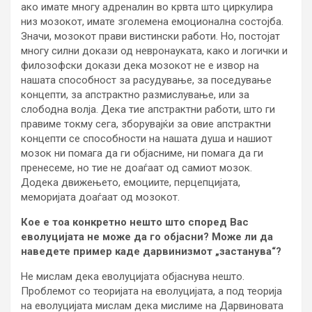
ако имате многу адреналин во крвта што циркулира
низ мозокот, имате зголемена емоционална состојба.
Значи, мозокот прави вистински работи. Но, постојат
многу силни докази од невронауката, како и логички и
филозофски докази дека мозокот не е извор на
нашата способност за расудување, за поседување
концепти, за апстрактно размислување, или за
слободна волја. Дека тие апстрактни работи, што ги
правиме токму сега, зборувајќи за овие апстрактни
концепти се способности на нашата душа и нашиот
мозок ни помага да ги објасниме, ни помага да ги
пренесеме, но тие не доаѓаат од самиот мозок.
Додека движењето, емоциите, перцепцијата,
меморијата доаѓаат од мозокот.
Кое е тоа конкретно нешто што според Вас
еволуцијата не може да го објасни? Може ли да
наведете пример каде дарвинизмот „застанува“?
Не мислам дека еволуцијата објаснува нешто.
Проблемот со теоријата на еволуцијата, а под теорија
на еволуцијата мислам дека мислиме на Дарвиновата