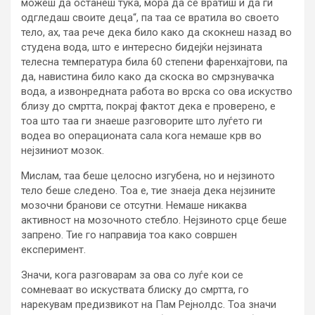
можеш да останеш тука, мора да се вратиш и да ги
одгледаш своите деца“, па таа се вратила во своето
тело, ах, таа рече дека било како да скокнеш назад во
студена вода, што е интересно бидејќи нејзината
телесна температура била 60 степени фаренхајтови, па
да, навистина било како да скоска во смрзнувачка
вода, а извонредната работа во врска со ова искуство
близу до смртта, покрај фактот дека е проверено, е
тоа што таа ги знаеше разговорите што луѓето ги
водеа во операционата сала кога немаше крв во
нејзиниот мозок.
Мислам, таа беше целосно изгубена, но и нејзиното
тело беше следено. Тоа е, тие знаеја дека нејзините
мозочни бранови се отсутни. Немаше никаква
активност на мозочното стебло. Нејзиното срце беше
запрено. Тие го направија тоа како совршен
експеримент.
Значи, кога разговарам за ова со луѓе кои се
сомневаат во искуствата блиску до смртта, го
нарекувам предизвикот на Пам Рејнолдс. Тоа значи