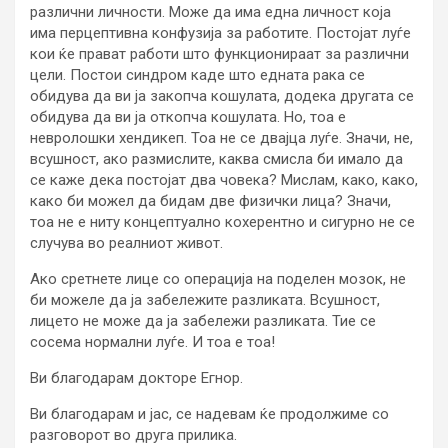
различни личности. Може да има една личност која
има перцептивна конфузија за работите. Постојат луѓе
кои ќе прават работи што функционираат за различни
цели. Постои синдром каде што едната рака се
обидува да ви ја закопча кошулата, додека другата се
обидува да ви ја откопча кошулата. Но, тоа е
невролошки хендикеп. Тоа не се двајца луѓе. Значи, не,
всушност, ако размислите, каква смисла би имало да
се каже дека постојат два човека? Мислам, како, како,
како би можел да бидам две физички лица? Значи,
тоа не е ниту концептуално кохерентно и сигурно не се
случува во реалниот живот.
Ако сретнете лице со операција на поделен мозок, не
би можеле да ја забележите разликата. Всушност,
лицето не може да ја забележи разликата. Тие се
сосема нормални луѓе. И тоа е тоа!
Ви благодарам докторе Егнор.
Ви благодарам и јас, се надевам ќе продолжиме со
разговорот во друга прилика.