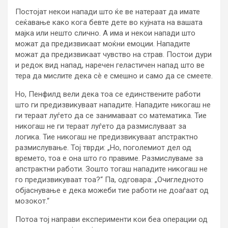
Постојат некои напади што ќе ве натераат да имате
сеќавање како кога бевте дете во кујната на вашата
мајка или нешто слично. А има и некои напади што
можат да предизвикаат моќни емоции. Нападите
можат да предизвикаат чувство на страв. Постои дури
и редок вид напад, наречен геластичен напад што ве
тера да мислите дека сè е смешно и само да се смеете.
Но, Пенфилд вели дека тоа се единствените работи
што ги предизвикуваат нападите. Нападите никогаш не
ги тераат луѓето да се занимаваат со математика. Тие
никогаш не ги тераат луѓето да размислуваат за
логика. Тие никогаш не предизвикуваат апстрактно
размислување. Тој тврди: „Но, поголемиот дел од
времето, тоа е она што го правиме. Размислуваме за
апстрактни работи. Зошто тогаш нападите никогаш не
го предизвикуваат тоа?“ Па, одговара: „Очигледното
објаснување е дека можеби тие работи не доаѓаат од
мозокот.“
Потоа тој направи експерименти кои беа операции од