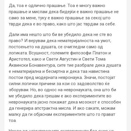
Да, тоа е одлично прашање. Тоа е многу важно
прашање и мислам дека бидејќи е важно прашање не
само за мене, туку е важно прашање за секој што
тврди дека е во право, како што јас тврдам за себе.
Дали има нешто што би ве убедило дека не сте во
право? И верувам дека нематеријалноста на умот,
постоењето на душата, се очигледни само од
логиката. Всушност, големите филозофи Платон и
Аристотел, како и Свети Августин и Свети Тома
Аквински Бонавентура, сите тие разбрале дека душата
е нематеријална и бесмртна и дека таа навистина
постои пред модерната невронаука. Значи, постојат
силни логички причини за кои со задоволство ќе
зборувам. Но, во однос на невронауката, она што би
ме убедило дека грешам е ако експериментите во
невронауката јасно покажат дека мозокот е способен
да генерира апстрактна мисла. И ако сакате, можам
малку да ги објаснам експериментите што го прават
тоа.
Некои од најинтересните експерименти беа оние на