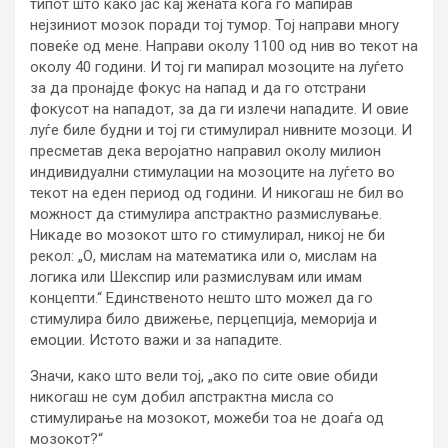
типот што како јас кај жената кога го мапирав
нејзиниот мозок поради тој тумор. Тој направи многу
повеќе од мене. Направи околу 1100 од нив во текот на
околу 40 години. И тој ги мапирал мозоците на луѓето
за да пронајде фокус на напад и да го отстрани
фокусот на нападот, за да ги излечи нападите. И овие
луѓе биле будни и тој ги стимулирал нивните мозоци. И
пресметав дека веројатно направил околу милион
индивидуални стимулации на мозоците на луѓето во
текот на еден период од години. И никогаш не бил во
можност да стимулира апстрактно размислување.
Никаде во мозокот што го стимулирал, никој не би
рекол: „О, мислам на математика или о, мислам на
логика или Шекспир или размислувам или имам
концепти.“ Единственото нешто што можел да го
стимулира било движење, перцепција, меморија и
емоции. Истото важи и за нападите.
Значи, како што вели тој, „ако по сите овие обиди
никогаш не сум добил апстрактна мисла со
стимулирање на мозокот, можеби тоа не доаѓа од
мозокот?“