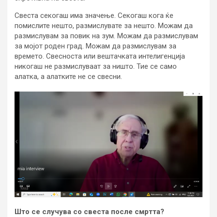
Свеста секогаш има значење. Секогаш кога ќе
помислите нешто, размислувате за нешто. Можам да
размислувам за повик на зум. Можам да размислувам
за мојот роден град. Можам да размислувам за
времето. Свесноста или вештачката интелигенција
никогаш не размислуваат за ништо. Тие се само
алатка, а алатките не се свесни.
Што се случува со свеста после смртта?