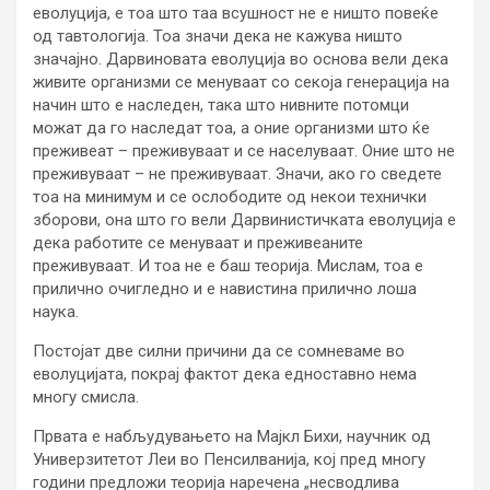
еволуција, е тоа што таа всушност не е ништо повеќе
од тавтологија. Тоа значи дека не кажува ништо
значајно. Дарвиновата еволуција во основа вели дека
живите организми се менуваат со секоја генерација на
начин што е наследен, така што нивните потомци
можат да го наследат тоа, а оние организми што ќе
преживеат – преживуваат и се населуваат. Оние што не
преживуваат – не преживуваат. Значи, ако го сведете
тоа на минимум и се ослободите од некои технички
зборови, она што го вели Дарвинистичката еволуција е
дека работите се менуваат и преживеаните
преживуваат. И тоа не е баш теорија. Мислам, тоа е
прилично очигледно и е навистина прилично лоша
наука.
Постојат две силни причини да се сомневаме во
еволуцијата, покрај фактот дека едноставно нема
многу смисла.
Првата е набљудувањето на Мајкл Бихи, научник од
Универзитетот Леи во Пенсилванија, кој пред многу
години предложи теорија наречена „несводлива