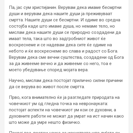
Па, јас сум христијанин. Верувам дека имаме бесмртни
души и верувам дека нашите души ја преживуваат
смртта. Нашите души се бесмртни. И одиме во средна
состојба каде што имаме душа, но немаме тело, но
мислам дека нашите души се природно создадени да
имаат тела, така што во задгробниот живот ќе
воскреснеме и се надевам дека сите ќе одиме на
небото и ќе воскреснеме во слава и радост со Бога.
Верувам дека сме вечни суштества, создадени од Бога
за да живееме вечно и да живееме со него, тоа е
моето убедување според мојата вера.
Научно, мислам дека постојат прилично силни причини
да се верува во живот после смртта.
Прво, кога внимателно ќе ја разгледате природата на
човечкиот ум од гледна точка на невронауката:
постојат аспекти на човечкиот ум кои се духовни, а
духовните работи не можат да умрат на ист начин како
што може да умре нешто физичко.
Покрај тоа, постои наука за искуствата што луѓето ги