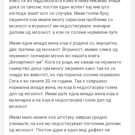
Иако се во најдлабоката кома и нема никакви знаци
дека се свесни, постои еден аспект кај нив што
изгледа знаат што се случува. Имав голем број
пациенти кои имале многу сериозни проблеми со
мозокот и всушност им недостасувале значајни
делови од мозокот, а кои се сосема нормални луѓе.
Имам една млада жена која е родена со, веројатно,
две третини од мозокот. Всушност, имаме слика од
нејзиниот скениран мозок во нашата книга
„Бесмртниот ум“. Кога се роди, му кажав на нејзиното
семејство дека сум многу загрижен како таа ќе се
снајде во животот, но таа порасна сосема нормално.
Сега е во своите 20-ти години. Таа е совршено
нормална млада жена, на која ѝ недостасува голем
дел од мозокот. Имам уште една млада жена која е
музичарка и на која ѝ недостасува голем дел од
мозокот.
Имам мало момче кое штотуку заврши средно
училиште, на кое му недостасуваат поголеми делови
од мозокот. Постои дури и еден вид дефект на