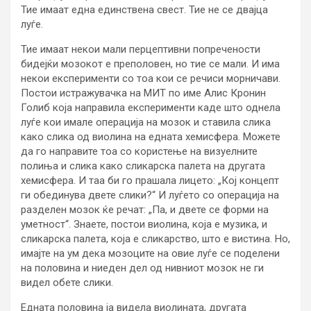
Тие имаат една единствена свест. Тие не се двајца
луѓе.
Тие имаат некои мали перцептивни попречености
бидејќи мозокот е преполовен, но тие се мали. И има
некои експерименти со тоа кои се речиси морничави.
Постои истражувачка на МИТ по име Алис Кронин
Голиб која направила експерименти каде што однела
луѓе кои имале операција на мозок и ставила слика
како слика од виолина на едната хемисфера. Можете
да го направите тоа со користење на визуелните
полиња и слика како сликарска палета на другата
хемисфера. И таа би го прашала лицето: „Кој концепт
ги обединува двете слики?“ И луѓето со операција на
разделен мозок ќе речат: „Па, и двете се форми на
уметност“. Знаете, постои виолина, која е музика, и
сликарска палета, која е сликарство, што е вистина. Но,
имајте на ум дека мозоците на овие луѓе се поделени
на половина и ниеден дел од нивниот мозок не ги
видел обете слики.
Едната половина ја видела виолината, другата