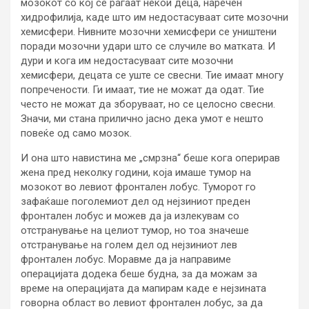
мозокот со кој се раѓаат некои деца, наречен
хидрофилија, каде што им недостасуваат сите мозочни
хемисфери. Нивните мозочни хемисфери се уништени
поради мозочни удари што се случиле во матката. И
дури и кога им недостасуваат сите мозочни
хемисфери, децата се уште се свесни. Тие имаат многу
попречености. Ги имаат, тие не можат да одат. Тие
често не можат да зборуваат, но се целосно свесни.
Значи, ми стана прилично јасно дека умот е нешто
повеќе од само мозок.
И она што навистина ме „смрзна“ беше кога оперирав
жена пред неколку години, која имаше тумор на
мозокот во левиот фронтален лобус. Туморот го
зафаќаше поголемиот дел од нејзиниот преден
фронтален лобус и можев да ја излекувам со
отстранување на целиот тумор, но тоа значеше
отстранување на голем дел од нејзиниот лев
фронтален лобус. Моравме да ја направиме
операцијата додека беше будна, за да можам за
време на операцијата да мапирам каде е нејзината
говорна област во левиот фронтален лобус, за да