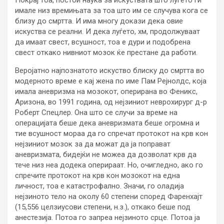
имале низ времињата за тоа што им се случува кога се
близу до смртта. И има многу докази дека овие
искуства се реални. И дека луѓето, хм, продолжуваат
да имаат свест, всушност, тоа е дури и подобрена
свест откако нивниот мозок ќе престане да работи.
Веројатно најпознатото искуство блиску до смртта во
модерното време е кај жена по име Пам Рејнолдс, која
имала аневризма на мозокот, оперирана во Феникс,
Аризона, во 1991 година, од нејзиниот неврохирург д-р
Роберт Спецлер. Она што се случи за време на
операцијата беше дека аневризмата беше огромна и
тие всушност мораа да го спречат протокот на крв кон
нејзиниот мозок за да можат да ја поправат
аневризмата, бидејќи не можеа да дозволат крв да
тече низ неа додека оперираат. Но, очигледно, ако го
спречите протокот на крв кон мозокот на една
личност, тоа е катастрофално. Значи, го оладија
нејзиното тело на околу 60 степени според Фаренхајт
(15,556 целзиусови степени, н.з.), откако беше под
анестезија. Потоа го запреа нејзиното срце. Потоа ја