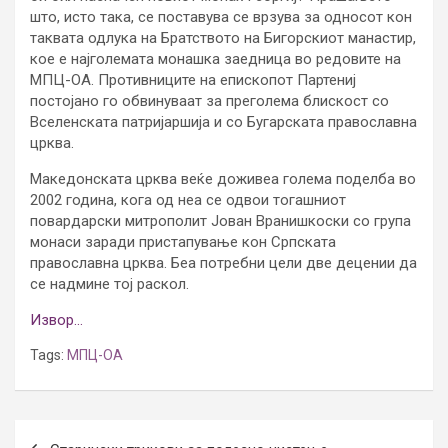
што, исто така, се поставува се врзува за односот кон
таквата одлука на Братството на Бигорскиот манастир,
кое е најголемата монашка заедница во редовите на
МПЦ-ОА. Противниците на епископот Партениј
постојано го обвинуваат за преголема блискост со
Вселенската патријаршија и со Бугарската православна
црква.
Македонската црква веќе доживеа голема поделба во
2002 година, кога од неа се одвои тогашниот
повардарски митрополит Јован Вранишкоски со група
монаси заради пристапување кон Српската
православна црква. Беа потребни цели две децении да
се надмине тој раскол.
Извор…
Tags:
МПЦ-ОА
Post