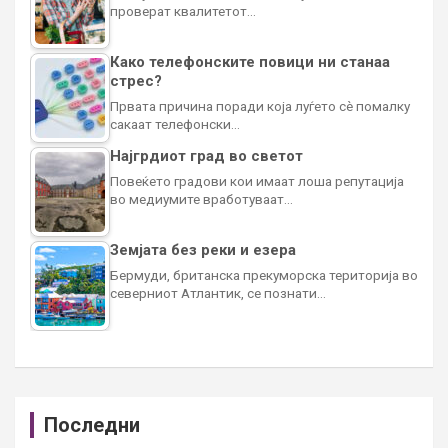
проверат квалитетот…
Како телефонските повици ни станаа
стрес?
Првата причина поради која луѓето сè помалку
сакаат телефонски…
Најгрдиот град во светот
Повеќето градови кои имаат лоша репутација
во медиумите вработуваат…
Земјата без реки и езера
Бермуди, британска прекуморска територија во
северниот Атлантик, се познати…
Последни