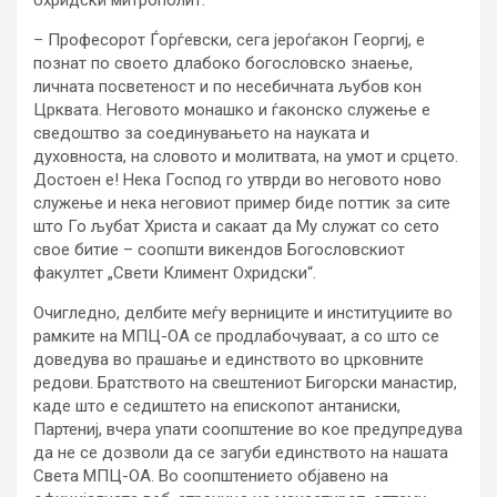
– Професорот Ѓорѓевски, сега јероѓакон Георгиј, е
познат по своето длабоко богословско знаење,
личната посветеност и по несебичната љубов кон
Црквата. Неговото монашко и ѓаконско служење е
сведоштво за соединувањето на науката и
духовноста, на словото и молитвата, на умот и срцето.
Достоен е! Нека Господ го утврди во неговото ново
служење и нека неговиот пример биде поттик за сите
што Го љубат Христа и сакаат да Му служат со сето
свое битие – соопшти викендов Богословскиот
факултет „Свети Климент Охридски“.
Очигледно, делбите меѓу верниците и институциите во
рамките на МПЦ-ОА се продлабочуваат, а со што се
доведува во прашање и единството во црковните
редови. Братството на свештениот Бигорски манастир,
каде што е седиштето на епископот антаниски,
Партениј, вчера упати соопштение во кое предупредува
да не се дозволи да се загуби единството на нашата
Света МПЦ-ОА. Во соопштението објавено на