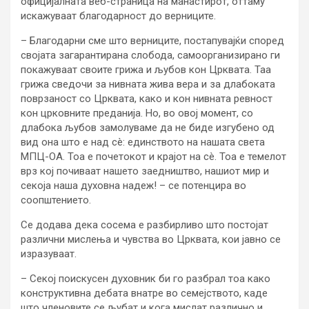
официјалната веб-страница на манастирот, оттаму
искажуваат благодарност до верниците.
– Благодарни сме што верниците, постапувајќи според
својата загарантирана слобода, самоорганизирано ги
покажуваат своите грижа и љубов кон Црквата. Таа
грижа сведочи за нивната жива вера и за длабоката
поврзаност со Црквата, како и кон нивната ревност
кон црковните преданија. Но, во овој момент, со
длабока љубов замолуваме да не биде изгубено од
вид она што е над сè: единството на нашата света
МПЦ-ОА. Тоа е почетокот и крајот на сè. Тоа е темелот
врз кој почиваат нашето заедништво, нашиот мир и
секоја наша духовна надеж! – се потенцира во
соопштението.
Се додава дека сосема е разбирливо што постојат
различни мислења и чувства во Црквата, кои јавно се
изразуваат.
– Секој поискусен духовник би го разбрал тоа како
конструктивна дебата внатре во семејството, каде
што членовите се љубат и кога мислат различно и