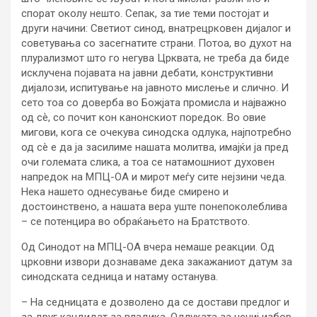
спорат околу нешто. Сепак, за тие теми постојат и
други начини: Светиот синод, внатрецрковен дијалог и
советувања со засегнатите страни. Потоа, во духот на
плурализмот што го негува Црквата, не треба да биде
исклучена појавата на јавни дебати, конструктивни
дијалози, испитување на јавното мислење и слично. И
сето тоа со доверба во Божјата промисла и најважно
од сѐ, со почит кон канонскиот поредок. Во овие
мигови, кога се очекува синодска одлука, најпотребно
од сè е да ја засилиме нашата молитва, имајќи ја пред
очи големата слика, а тоа се натамошниот духовен
напредок на МПЦ-ОА и мирот меѓу сите нејзини чеда.
Нека нашето однесување биде смирено и
достоинствено, а нашата вера уште понепоколеблива
– се потенцира во обраќањето на Братството.
Од Синодот на МПЦ-ОА вчера немаше реакции. Од
црковни извори дознаваме дека закажаниот датум за
синодската седница и натаму останува.
– На седницата е дозволено да се достави предлог и
за друг кандидат за владика. Одлуката за нечиј избор