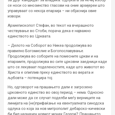
се носи со мнозинство гласови на оние архијереи што
управуваат со некоја епархија – ни објаснија овие
извори.
Архиепископот Стефан, во текот на вчерашното
чествување во Стоби, порача дека е најважно
единството во Црквата.
– Делото на Соборот во Никеа продолжува во
правилно Богомислие и Богопославување.
Продолжува во соборите на помесните цркви и на
епархиите, продолжува во сите црковни заедници каде
што се лекуваат поделеностите, каде што животот во
Христа е опиплив преку единството во верата и
љубовта – потенцира тој.
Но, одговорот на прашањето дали е загрозено
црковното единство во овој период – нема. Односно
дали може да се случат поделби меѓу верниците на
линијата на (не)прифаќање на евентуалната синодска
одлука со која за нов митрополит дебарско-кичевски
би бил назначен новиот монах Георгиј? Прашањето