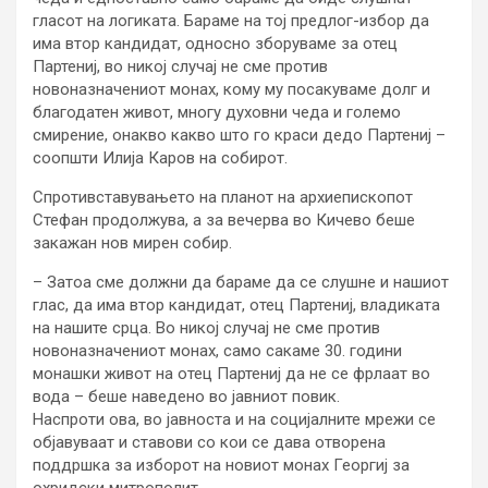
гласот на логиката. Бараме на тој предлог-избор да
има втор кандидат, односно зборуваме за отец
Партениј, во никој случај не сме против
новоназначениот монах, кому му посакуваме долг и
благодатен живот, многу духовни чеда и големо
смирение, онакво какво што го краси дедо Партениј –
соопшти Илија Каров на собирот.
Спротивставувањето на планот на архиепископот
Стефан продолжува, а за вечерва во Кичево беше
закажан нов мирен собир.
– Затоа сме должни да бараме да се слушне и нашиот
глас, да има втор кандидат, отец Партениј, владиката
на нашите срца. Во никој случај не сме против
новоназначениот монах, само сакаме 30. години
монашки живот на отец Партениј да не се фрлаат во
вода – беше наведено во јавниот повик.
Наспроти ова, во јавноста и на социјалните мрежи се
објавуваат и ставови со кои се дава отворена
поддршка за изборот на новиот монах Георгиј за
охридски митрополит.