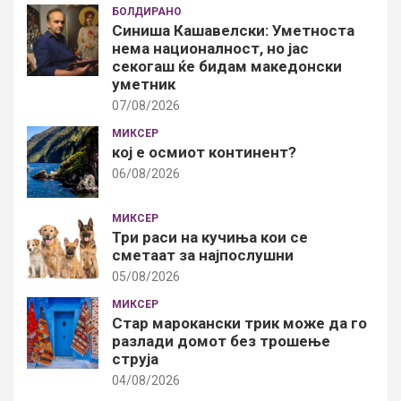
БОЛДИРАНО
Синиша Кашавелски: Уметноста
нема националност, но јас
секогаш ќе бидам македонски
уметник
07/08/2026
МИКСЕР
кој е осмиот континент?
06/08/2026
МИКСЕР
Три раси на кучиња кои се
сметаат за најпослушни
05/08/2026
МИКСЕР
Стар марокански трик може да го
разлади домот без трошење
струја
04/08/2026