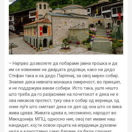
– Најпрво дозволете да побараме јавна прошка и да
им се извиниме на двајцата дедовци, како на дедо
Стефан така и на дедо Партениј, за овој мирен собир.
Знаеме дека нивната монашка смиреност, во принцип,
и не поддржува вакви собири. Исто така, уште нешто
што треба да го разјасниме на почетокот е дека не е
ова никаков протест, туку ова е собир од верници, од
оние луѓе што сметаат дека се дел од она што се вика
жива црква. Живата црква е, несомнено, народот во
Македонија. МПЦ, односно ние, овој пат имаме наш
кандидат, кој ги освои срцата на илјадници духовни
чеда и едноставно само бараме да биде слушнат