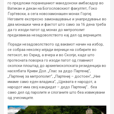
го предложи поранешниот македонски амбасадор во
Ватикан и декан на Богословскиот факултет, Ѓоко
Ѓорѓевски, а сега новозамонашен монах Горгиј.
Неговите експресно замонашување и унапредување во
два монашки чина и фактот што само за 16 дена треба
да го изоди патот од монах до митрополит
предизвикаа незадоволството кај дел од верниците.
Поради незадоволството од ваквиот начин на избор,
се собраа неколку илјади верници на собирите во
петокот, во Охрид, а вчера и во Скопје, каде што
протесната поворка го изоди патот од главниот
скопски плоштад до архиепископската резиденција во
населбата Криви Дол. „Глас за дедо Партениј“,
„Партениј за митрополит“, „Партениј – достоен“, „Ние
имаме само еден владика“, „Црквата е народот, а
народот има свој кандидат – дедо Партениј“… беа
само дел од паролите и слоганите што беа извикувани
од учесниците.