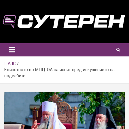
Skip
to
content
ПУЛС
Единството во МПЦ-ОА на испит пред искушението на
поделбите