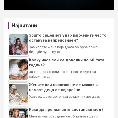
Најчитани
Зошто срцевиот удар кај жените често
останува непрепознаен?
Замислете жена која доаѓа во брза помош
бидејќи чувствува…
Колку часа сон се доволни по 60-тата
година?
За тоа дека квалитетниот сон е еден од
најважните…
Жените кои никогаш не се мажат и
немаат деца се најсреќни
Уште од детството, таа се мажи како да ѝ…
Како да препознаете вистински мед?
Многумина со години се обидуваат да го