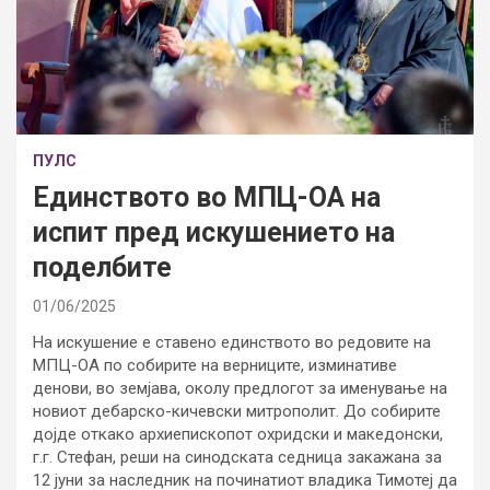
ПУЛС
Единството во МПЦ-ОА на
испит пред искушението на
поделбите
01/06/2025
На искушение е ставено единството во редовите на
МПЦ-ОА по собирите на верниците, изминативе
денови, во земјава, околу предлогот за именување на
новиот дебарско-кичевски митрополит. До собирите
дојде откако архиепископот охридски и македонски,
г.г. Стефан, реши на синодската седница закажана за
12 јуни за наследник на починатиот владика Тимотеј да