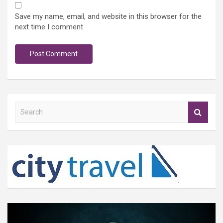
Save my name, email, and website in this browser for the
next time I comment.
S
e
a
r
c
h