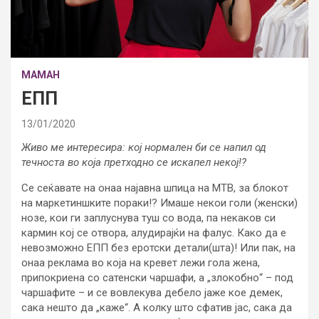
МАМАН
ЕПП
13/01/2020
Живо ме интересира: кој нормален би се напил од
течноста во која претходно се искапел некој!?
Се сеќавате на онаа најавна шпица на МТВ, за блокот
на маркетиншките пораки!? Имаше некои голи (женски)
нозе, кои ги заплуснува туш со вода, па некаков си
кармин кој се отвора, алудирајќи на фалус. Како да е
невозможно ЕПП без еротски детали(шта)! Или пак, на
онаа реклама во која на кревет лежи гола жена,
припокриена со сатенски чаршафи, а „злокобно“ – под
чаршафите – и се вовлекува дебело јаже кое демек,
сака нешто да „каже“. А колку што сфатив јас, сака да