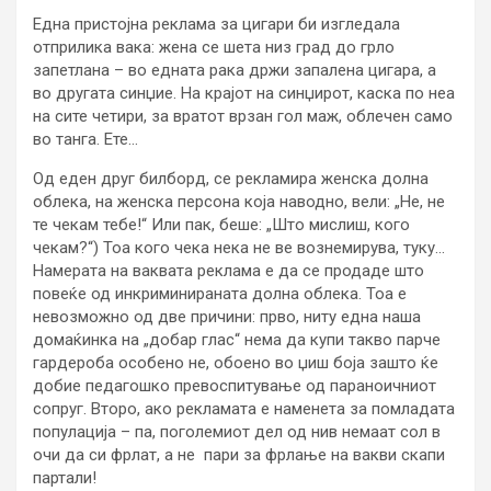
Една пристојна реклама за цигари би изгледала
отприлика вака: жена се шета низ град до грло
запетлана – во едната рака држи запалена цигара, а
во другата синџие. На крајот на синџирот, каска по неа
на сите четири, за вратот врзан гол маж, облечен само
во танга. Ете…
Од еден друг билборд, се рекламира женска долна
облека, на женска персона која наводно, вели: „Не, не
те чекам тебе!“ Или пак, беше: „Што мислиш, кого
чекам?“) Тоа кого чека нека не ве вознемирува, туку…
Намерата на ваквата реклама е да се продаде што
повеќе од инкриминираната долна облека. Тоа е
невозможно од две причини: прво, ниту една наша
домаќинка на „добар глас“ нема да купи такво парче
гардероба особено не, обоено во џиш боја зашто ќе
добие педагошко превоспитување од параноичниот
сопруг. Второ, ако рекламата е наменета за помладата
популација – па, поголемиот дел од нив немаат сол в
очи да си фрлат, а не пари за фрлање на вакви скапи
партали!