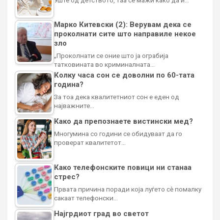
Марко Китевски (2): Верувам дека се
проколнати сите што направиле некое
зло
„Проколнати се оние што ја ограбија
татковината во криминалната…
Колку часа сон се доволни по 60-тата
година?
За тоа дека квалитетниот сон е еден од
најважните…
Како да препознаете вистински мед?
Многумина со години се обидуваат да го
проверат квалитетот…
Како телефонските повици ни станаа
стрес?
Првата причина поради која луѓето сè помалку
сакаат телефонски…
Најгрдиот град во светот