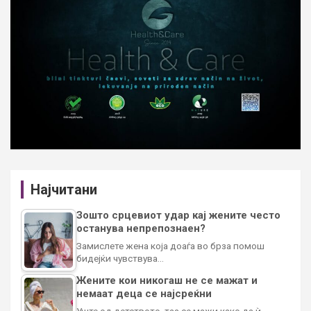
Најчитани
Зошто срцевиот удар кај жените често
останува непрепознаен?
Замислете жена која доаѓа во брза помош
бидејќи чувствува…
Жените кои никогаш не се мажат и
немаат деца се најсреќни
Уште од детството, таа се мажи како да ѝ…