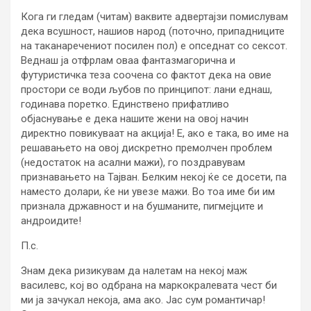
Кога ги гледам (читам) ваквите адвертајзи помислувам
дека всушност, нашиов народ (поточно, припадниците
на таканаречениот посилен пол) е опседнат со сексот.
Веднаш ја отфрлам оваа фантазмагорична и
футуристичка теза соочена со фактот дека на овие
простори се води љубов по принципот: лани еднаш,
годинава поретко. Единствено прифатливо
објаснување е дека нашите жени на овој начин
директно повикуваат на акција! Е, ако е така, во име на
решавањето на овој дискретно премолчен проблем
(недостаток на асални мажи), го поздравувам
признавањето на Тајван. Белким некој ќе се досети, па
наместо долари, ќе ни увезе мажи. Во тоа име би им
признала државност и на бушманите, пигмејците и
андроидите!
П.с.
Знам дека ризикувам да налетам на некој маж
василевс, кој во одбрана на маркокралевата чест би
ми ја зачукал некоја, ама ако. Јас сум романтичар!