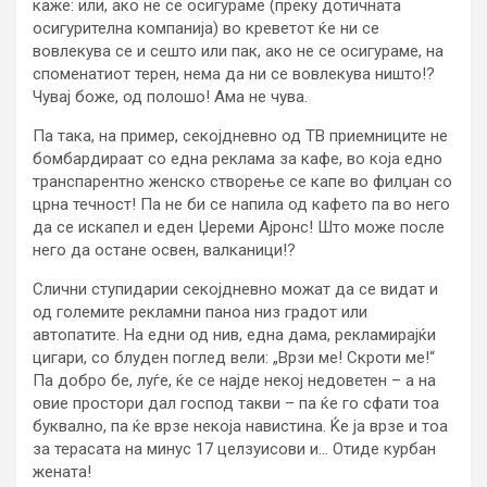
каже: или, ако не се осигураме (преку дотичната
осигурителна компанија) во креветот ќе ни се
вовлекува се и сешто или пак, ако не се осигураме, на
споменатиот терен, нема да ни се вовлекува ништо!?
Чувај боже, од полошо! Ама не чува.
Па така, на пример, секојдневно од ТВ приемниците не
бомбардираат со една реклама за кафе, во која едно
транспарентно женско створење се капе во филџан со
црна течност! Па не би се напила од кафето па во него
да се искапел и еден Џереми Ајронс! Што може после
него да остане освен, валканици!?
Слични ступидарии секојдневно можат да се видат и
од големите рекламни паноа низ градот или
автопатите. На едни од нив, една дама, рекламирајќи
цигари, со блуден поглед вели: „Врзи ме! Скроти ме!“
Па добро бе, луѓе, ќе се најде некој недоветен – а на
овие простори дал господ такви – па ќе го сфати тоа
буквално, па ќе врзе некоја навистина. Ќе ја врзе и тоа
за терасата на минус 17 целзуисови и… Отиде курбан
жената!