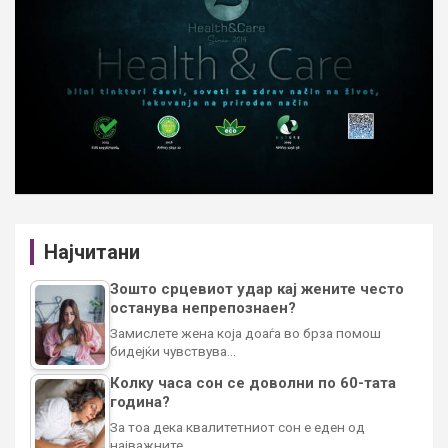
Најчитани
Зошто срцевиот удар кај жените често
останува непрепознаен?
Замислете жена која доаѓа во брза помош
бидејќи чувствува…
Колку часа сон се доволни по 60-тата
година?
За тоа дека квалитетниот сон е еден од
најважните…