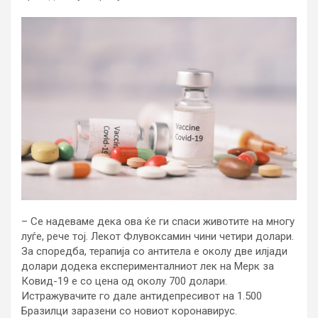
– Се надеваме дека ова ќе ги спаси животите на многу
луѓе, рече тој. Лекот Флувоксамин чини четири долари.
За споредба, терапија со антитела е околу две илјади
долари додека експерименталниот лек на Мерк за
Ковид-19 е со цена од околу 700 долари.
Истражувачите го дале антидепресивот на 1.500
Бразилци заразени со новиот коронавирус.