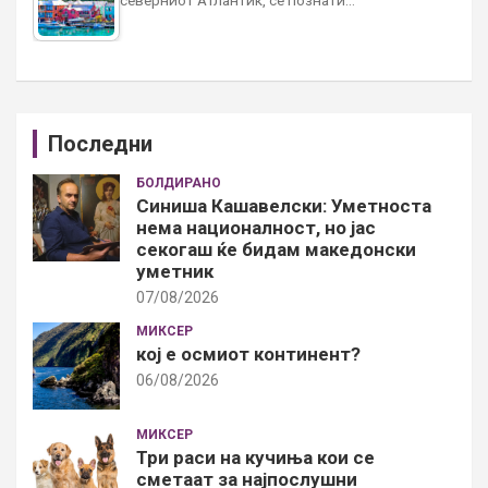
Последни
БОЛДИРАНО
Синиша Кашавелски: Уметноста
нема националност, но јас
секогаш ќе бидам македонски
уметник
07/08/2026
МИКСЕР
кој е осмиот континент?
06/08/2026
МИКСЕР
Три раси на кучиња кои се
сметаат за најпослушни