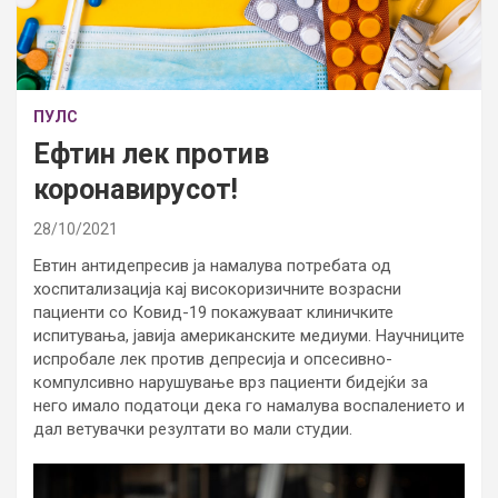
ПУЛС
Ефтин лек против
коронавирусот!
28/10/2021
Евтин антидепресив ја намалува потребата од
хоспитализација кај високоризичните возрасни
пациенти со Ковид-19 покажуваат клиничките
испитувања, јавија американските медиуми. Научниците
испробале лек против депресија и опсесивно-
компулсивно нарушување врз пациенти бидејќи за
него имало податоци дека го намалува воспалението и
дал ветувачки резултати во мали студии.