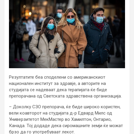
Резултатите беа споделени со американскиот
национален институт за здравје, а авторите на
студијата се надеваат дека терапијата ќе биде
препорачана од Светската здравствена организација.
– Доколку СЗО препорача, ќе биде широко користен,
вели коавторот на студијата д-р Едвард Милс од
Универзитетот МекМастер во Хамилтон, Онтарио,
Канада. Тој додаде дека сиромашните земји ќе можат
брзо да го употребуваат лекот.