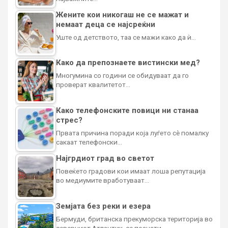
Жените кои никогаш не се мажат и
немаат деца се најсреќни
Уште од детството, таа се мажи како да ѝ…
Како да препознаете вистински мед?
Многумина со години се обидуваат да го
проверат квалитетот…
Како телефонските повици ни станаа
стрес?
Првата причина поради која луѓето сè помалку
сакаат телефонски…
Најгрдиот град во светот
Повеќето градови кои имаат лоша репутација
во медиумите вработуваат…
Земјата без реки и езера
Бермуди, британска прекуморска територија во
северниот Атлантик, се познати…