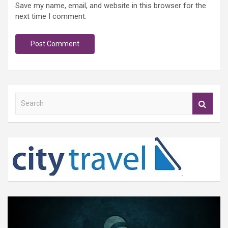
Save my name, email, and website in this browser for the
next time I comment.
S
e
a
r
c
h