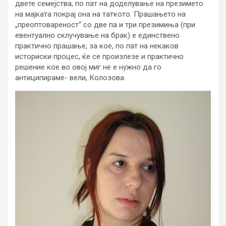
двете семејства, по пат на доделување на презимето
на мајката покрај она на таткото. Прашањето на
„преоптовареност“ со две па и три презимиња (при
евентуално склучување на брак) е единствено
практично прашање, за кое, по пат на некаков
историски процес, ќе се произлезе и практично
решение кое во овој миг не е нужно да го
антиципираме- вели, Колозова.