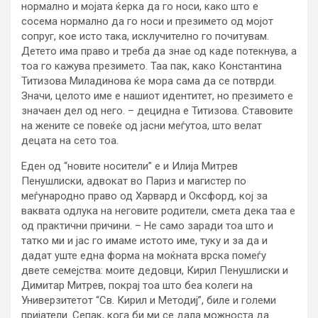
нормално и мојата ќерка да го носи, како што е
сосема нормално да го носи и презимето од мојот
сопруг, кое исто така, исклучително го почитувам.
Детето има право и треба да знае од каде потекнува, а
тоа го кажува презимето. Таа пак, како Константина
Титизова Миладинова ќе мора сама да се потврди.
Значи, целото име е нашиот идентитет, но презимето е
значаен дел од него. – децидна е Титизова. Ставовите
на жените се повеќе од јасни меѓутоа, што велат
децата на сето тоа.
Еден од “новите носители” е и Илија Митрев
Пенушлиски, адвокат во Париз и магистер по
меѓународно право од Харвард и Оксфорд, кој за
ваквата одлука на неговите родители, смета дека таа е
од практични причини. – Не само заради тоа што и
татко ми и јас го имаме истото име, туку и за да и
дадат уште една форма на моќната врска помеѓу
двете семејства: моите дедовци, Кирил Пенушлиски и
Димитар Митрев, покрај тоа што беа колеги на
Универзитетот “Св. Кирил и Методиј”, биле и големи
пријатели. Сепак, кога би ми се дала можноста да