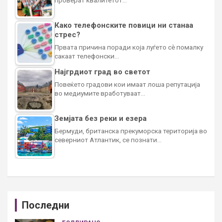
проверат квалитетот…
Како телефонските повици ни станаа
стрес?
Првата причина поради која луѓето сè помалку
сакаат телефонски…
Најгрдиот град во светот
Повеќето градови кои имаат лоша репутација
во медиумите вработуваат…
Земјата без реки и езера
Бермуди, британска прекуморска територија во
северниот Атлантик, се познати…
Последни