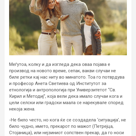
Меѓутоа, колку и да изгледа дека оваа појава е
производ на новото време, сепак, вакви случаи не
биле ретки кај нас ниту во минатото. Тоа го потврдува
и професор Анета Светиева од Институтот за
етнологија и антропологија при Универзитетот “Св.
Кирил и Методиј”, која вели дека имало случаи кога и
цели селски или градски маала се нарекувале според
некоја жена.
-Не било често, но кога ќе се создадела ‘ситуација’, не
било чудно, името, прекарот по мажот (Петрејца,
Стојаница), или нејзиниот сопствен прекар, да го носи