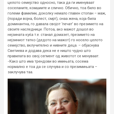
целото семејство односно, така да ги именуваат
соселаните, комшиите и слично. Обично, тоа било во
големи фамилии, доколку немало главен стопан – маж,
(поради војна, болест, смрт), онаа жена, која била
доминантна, го давала својот ‘печат’ во презимето на
своите наследници. Потоа, ако мажот дошол во
нејзината куќа т.е. станал домазет, презимето на
нејзиниот татко (дедото на мажот) го носело целото
семејство, вклучително и нивните деца. – објаснува
Светиева и додава дека не е ништо чудно што
правилата во овој сегмент од животот се менуваат.
-Како што има трендови во имињата, сосема
нормално е тоа да се случува и со презимињата –
заклучува таа.