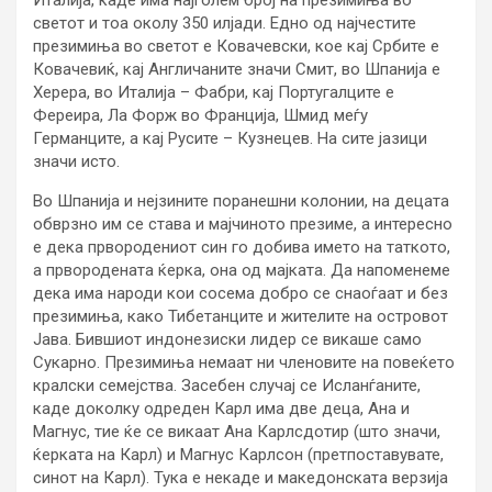
Италија, каде има најголем број на презимиња во
светот и тоа околу 350 илјади. Едно од најчестите
презимиња во светот е Ковачевски, кое кај Србите е
Ковачевиќ, кај Англичаните значи Смит, во Шпанија е
Херера, во Италија – Фабри, кај Португалците е
Фереира, Ла Форж во Франција, Шмид меѓу
Германците, а кај Русите – Кузнецев. На сите јазици
значи исто.
Во Шпанија и нејзините поранешни колонии, на децата
обврзно им се става и мајчиното презиме, а интересно
е дека првородениот син го добива името на таткото,
а првородената ќерка, она од мајката. Да напоменеме
дека има народи кои сосема добро се снаоѓаат и без
презимиња, како Тибетанците и жителите на островот
Јава. Бившиот индонезиски лидер се викаше само
Сукарно. Презимиња немаат ни членовите на повеќето
кралски семејства. Засебен случај се Исланѓаните,
каде доколку одреден Карл има две деца, Ана и
Магнус, тие ќе се викаат Ана Карлсдотир (што значи,
ќерката на Карл) и Магнус Карлсон (претпоставувате,
синот на Карл). Тука е некаде и македонската верзија