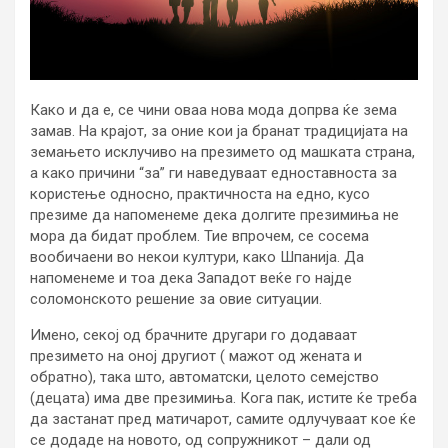
Како и да е, се чини оваа нова мода допрва ќе зема
замав. На крајот, за оние кои ја бранат традицијата на
земањето исклучиво на презимето од машката страна,
а како причини “за” ги наведуваат едноставноста за
користење односно, практичноста на едно, кусо
презиме да напоменеме дека долгите презимиња не
мора да бидат проблем. Тие впрочем, се сосема
вообичаени во некои култури, како Шпанија. Да
напоменеме и тоа дека Западот веќе го најде
соломонското решение за овие ситуации.
Имено, секој од брачните другари го додаваат
презимето на оној другиот ( мажот од жената и
обратно), така што, автоматски, целото семејство
(децата) има две презимиња. Кога пак, истите ќе треба
да застанат пред матичарот, самите одлучуваат кое ќе
се додаде на новото, од сопружникот – дали од