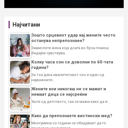
Најчитани
Зошто срцевиот удар кај жените често
останува непрепознаен?
Замислете жена која доаѓа во брза помош
бидејќи чувствува…
Колку часа сон се доволни по 60-тата
година?
За тоа дека квалитетниот сон е еден од
најважните…
Жените кои никогаш не се мажат и
немаат деца се најсреќни
Уште од детството, таа се мажи како да ѝ…
Како да препознаете вистински мед?
Многумина со години се обидуваат да го