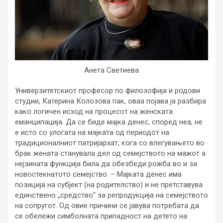
Анета Светиева
Универзитетскиот професор по филозофија и родови
студии, Катерина Колозова пак, оваа појава ја разбира
како логичен исход на процесот на женската
еманципација. Да се биде мајка денес, според неа, не
е исто со улогата на мајката од периодот на
традиционалниот патријархат, кога со влегувањето во
брак жената станувала дел од семејството на мажот а
нејзината функција била да обезбеди рожба во и за
новостекнатото семејство. – Мајката денес има
позиција на субјект (на родителство) и не претставува
единствено „средство“ за репродукција на семејството
на сопругот. Од овие причини се јавува потребата да
се обележи симболната припадност на детето на