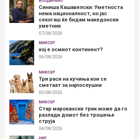
БОЛДИРАНО
Синиша Кашавелски: Уметноста
нема националност, но јас
секогаш ќе бидам македонски
уметник
07/08/2026
МИКСЕР
кој е осмиот континент?
06/08/2026
МИКСЕР
Три раси на кучиња кои се
сметаат за најпослушни
05/08/2026
МИКСЕР
Стар марокански трик може да го
разлади домот без трошење
струја
04/08/2026
НИЕ