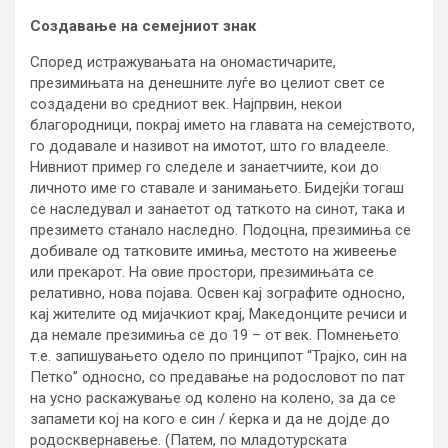
Создавање на семејниот знак
Според истражувањата на ономастичарите,
презимињата на денешните луѓе во целиот свет се
создадени во средниот век. Најпрвин, некои
благородници, покрај името на главата на семејството,
го додавале и називот на имотот, што го владееле.
Нивниот пример го следеле и занаетчиите, кои до
личното име го ставале и занимањето. Бидејќи тогаш
се наследувал и занаетот од таткото на синот, така и
презимето станало наследно. Подоцна, презимиња се
добивале од татковите имиња, местото на живеење
или прекарот. На овие простори, презимињата се
релативно, нова појава. Освен кај зографите односно,
кај жителите од мијачкиот крај, Македонците речиси и
да немале презимиња се до 19 – от век. Помнењето
т.е. запишувањето одело по принципот “Трајко, син на
Петко” односно, со предавање на родословот по пат
на усно раскажување од колено на колено, за да се
запамети кој на кого е син / ќерка и да не дојде до
родосквернавење. (Патем, по младотурската