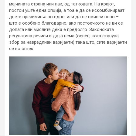
мајчината страна или пак, од татковата. На крајот,
постои уште една опција, а тоа е да се искомбинираат
двете презимиња во едно, или да се смисли ново –
што е особено благодарно, ако постоечкото не ви се
допаѓа или мислите дека е предолго. Законската
регулатива речиси и да ја нема (освен, кога станува
збор за навредливи варијанти) така што, сите варијанти
се во оптек.