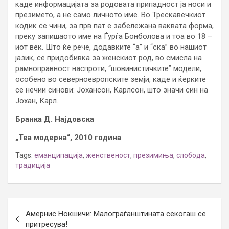
каде информацијата за родовата припадност ја носи и
презимето, а не само личното име. Во Трескавечкиот
кодик се чини, за прв пат е забележана ваквата форма,
преку запишаото име на Ѓурѓа Бонболова и тоа во 18 –
иот век. Што ќе рече, додавките “а” и “ска” во нашиот
јазик, се придобивка за женскиот род, во смисла на
рамноправност наспроти, “шовинистичките” модели,
особено во северноевропските земји, каде и ќерките
се нечии синови: Јохансон, Карлсон, што значи син на
Јохан, Карл.
Бранка Д. Најдовска
„Теа модерна“, 2010 година
Tags:
еманципација
,
женственост
,
презимиња
,
слобода
,
традиција
Post
Амернис Нокшичи: Малограѓанштината секогаш се
navigation
притресува!