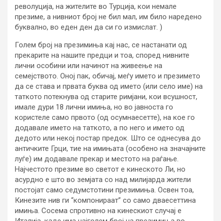
револуција, на жителите во Турција, кои немале
презиме, а нивниот број не бил мал, им било наредено
буквално, во еден ден да си го измислат. )
Голем број на презимиња кај нас, се настанати од
прекарите на нашите предци и тоа, според нивните
лични особини или начинот на живеење на
семејството. Оној пак, обичај, меѓу името и презимето
да се става и првата буква од името (или село име) на
таткото потекнува од старите римјани, кои всушност,
имале дури 18 лични имиња, но во јавноста го
користеле само првото (од осумнаесетте), на кое го
додавале името на таткото, а по него и името од
дедото или некој постар предок. Што се однесува до
античките Грци, тие на имињата (особено на значајните
луѓе) им додавале прекар и местото на раѓање.
Најчестото презиме во светот е кинеското Ли, но
асурдно е што во земјата со над милијарда жители
постојат само седумстотини презимиња. Освен тоа,
Кинезите нив ги “компонираат” со само дваесеттина
имиња. Сосема спротивно на кинескиот случај е