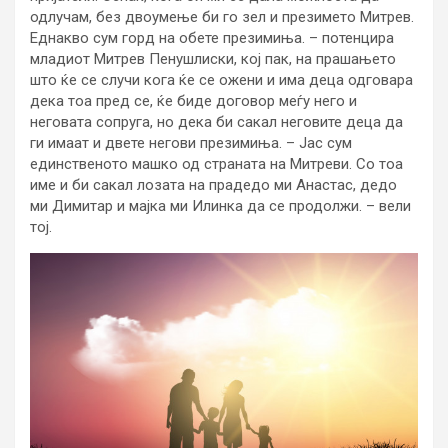
одлучам, без двоумење би го зел и презимето Митрев.
Еднакво сум горд на обете презимиња. – потенцира
младиот Митрев Пенушлиски, кој пак, на прашањето
што ќе се случи кога ќе се ожени и има деца одговара
дека тоа пред се, ќе биде договор меѓу него и
неговата сопруга, но дека би сакал неговите деца да
ги имаат и двете негови презимиња. – Јас сум
единственото машко од страната на Митреви. Со тоа
име и би сакал лозата на прадедо ми Анастас, дедо
ми Димитар и мајка ми Илинка да се продолжи. – вели
тој.