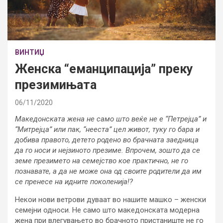
ВИНТИЏ
Женска “еманципација” преку
презимињата
06/11/2020
Македонската жена не само што веќе не е “Петрејца” и
“Митрејца” или пак, “нееста” цел живот, туку го бара и
добива правото, детето родено во брачната заедница
да го носи и нејзиното презиме. Впрочем, зошто да се
земе презимето на семејство кое практично, не го
познавате, а да не може она од своите родители да им
се пренесе на идните поколенија!?
Некои нови ветрови дуваат во нашите машко – женски
семејни односи. Не само што македонската модерна
жена при влегувањето во брачното пристаниште не го