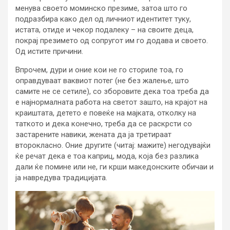
менува своето моминско презиме, затоа што го
подразбира како дел од личниот идентитет туку,
истата, отиде и чекор подалеку – на своите деца,
покрај презимето од сопругот им го додава и своето.
Од истите причини.
Впрочем, дури и оние кои не го сториле тоа, го
оправдуваат ваквиот потег (не без жалење, што
самите не се сетиле), со зборовите дека тоа треба да
е најнормалната работа на светот зашто, на крајот на
краиштата, детето е повеќе на мајката, отколку на
таткото и дека конечно, треба да се раскрсти со
застарените навики, жената да ја третираат
второкласно. Оние другите (читај: мажите) негодувајќи
ќе речат дека е тоа каприц, мода, која без разлика
дали ќе помине или не, ги крши македонските обичаи и
ја навредува традицијата.