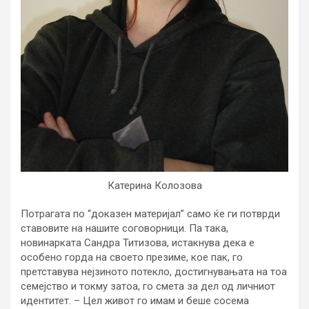
Катерина Колозова
Потрагата по “доказен материјал” само ќе ги потврди
ставовите на нашите соговорници. Па така,
новинарката Сандра Титизова, истакнува дека е
особено горда на своето презиме, кое пак, го
претставува нејзиното потекло, достигнувањата на тоа
семејство и токму затоа, го смета за дел од личниот
идентитет. – Цел живот го имам и беше сосема