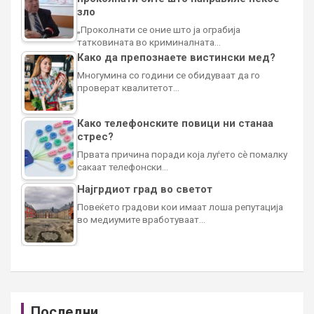
зло
„Проколнати се оние што ја ограбија
татковината во криминалната…
Како да препознаете вистински мед?
Многумина со години се обидуваат да го
проверат квалитетот…
Како телефонските повици ни станаа
стрес?
Првата причина поради која луѓето сè помалку
сакаат телефонски…
Најгрдиот град во светот
Повеќето градови кои имаат лоша репутација
во медиумите вработуваат…
Последни