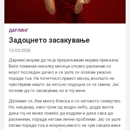
ДАРЛИНГ
Задоцнето засакување
13/03/2026
Дарлинг,морам да ти ја прераскажам мојава приказна.
Веќе поминаа неколку месеци откако раскинав со
мојот последен дечко и се уште се осеќам ужасно
поради тоа. На почетокот,првиот месец воопшто не
чувствував ништо за него,но подоцна се се смени. Јас
почнав да го засакувам, но и тој мене.
Делевме се, бев многу блиска и со неговото семејство.
Но, наеднаш, како гром од ведро небо, дојде веста
дека тој не може повеќе да издржи и дека сака да
раскинеме, поради негови лични проблеми. Јас се уште
патам поради тоа и искрено,никого не сум сакала вака