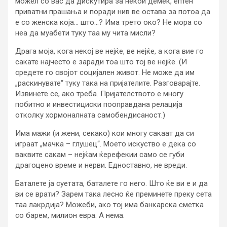
можел со вас да дискутира за некои демек, ептен
приватни прашања и поради нив ве остава за потоа да
е со женска која… што…? Има трето око? Не мора со
неа да муабети туку таа му чита мисли?
Драга моја, кога некој ве нејќе, ве нејќе, а кога вие го
сакате најчесто е заради тоа што тој ве нејќе. (И
средете го својот социјален живот. Не може да им
„раскинувате“ туку така на пријателите. Разговарајте.
Извинете се, ако треба. Пријателството е многу
побитно и инвестициски пооправдана релација
отколку хормоналната самобендисаност.)
Има мажи (и жени, секако) кои многу сакаат да си
играат „мачка – глушец“. Моето искуство е дека со
ваквите сакам – нејќам ќерефекии само се губи
драгоцено време и нерви. Едноставно, не вреди.
Баталете ја суетата, баталете го него. Што ќе ви е и да
ви се врати? Зарем така лесно ќе преминете преку сета
таа лакрдија? Можеби, ако тој има банкарска сметка
со барем, милион евра. А нема.