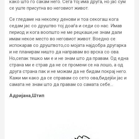
како што го сакам него. Сега тој има друга, но јас сум
се уште присутна во неговиот живот.
Се гледаме на неколку денови и тоа секогаш кога
седам јас со друштво тој доаѓа и седи со нас. Имав
период и кога воопшто не ме рецкаше,не знам дали
имам некое место во неговиот живот. Воедно се
испокарав со друштвото,со мојата најдобра другарка
и не планирам ништо да направам во врска со ова.
Но,сепак тешко ми е и не знам што да правам. Од една
страна ми е страв да не се промени се на лошо, а од
друга страна пак и не можам да не бидам покрај него.
Кажи ми како да се справам со сето ова,бидејќи јас и
самата не знам што да правам со самата себе…
Адријана,Штип