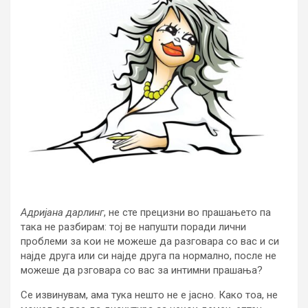
Адријана дарлинг
, не сте прецизни во прашањето па
така не разбирам: тој ве напушти поради лични
проблеми за кои не можеше да разговара со вас и си
најде друга или си најде друга па нормално, после не
можеше да рзговара со вас за интимни прашања?
Се извинувам, ама тука нешто не е јасно. Како тоа, не