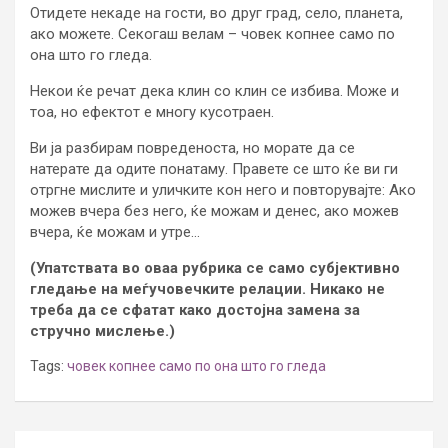
Отидете некаде на гости, во друг град, село, планета,
ако можете. Секогаш велам – човек копнее само по
она што го гледа.
Некои ќе речат дека клин со клин се избива. Може и
тоа, но ефектот е многу кусотраен.
Ви ја разбирам повреденоста, но морате да се
натерате да одите понатаму. Правете се што ќе ви ги
отргне мислите и уличките кон него и повторувајте: Ако
можев вчера без него, ќе можам и денес, ако можев
вчера, ќе можам и утре…
(Упатствата во оваа рубрика се само субјективно
гледање на меѓучовечките релации. Никако не
треба да се сфатат како достојна замена за
стручно мислење.)
Tags:
човек копнее само по она што го гледа
Post