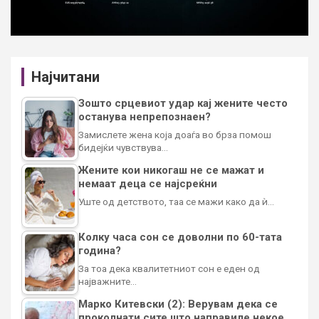
Најчитани
Зошто срцевиот удар кај жените често
останува непрепознаен?
Замислете жена која доаѓа во брза помош
бидејќи чувствува…
Жените кои никогаш не се мажат и
немаат деца се најсреќни
Уште од детството, таа се мажи како да ѝ…
Колку часа сон се доволни по 60-тата
година?
За тоа дека квалитетниот сон е еден од
најважните…
Марко Китевски (2): Верувам дека се
проколнати сите што направиле некое