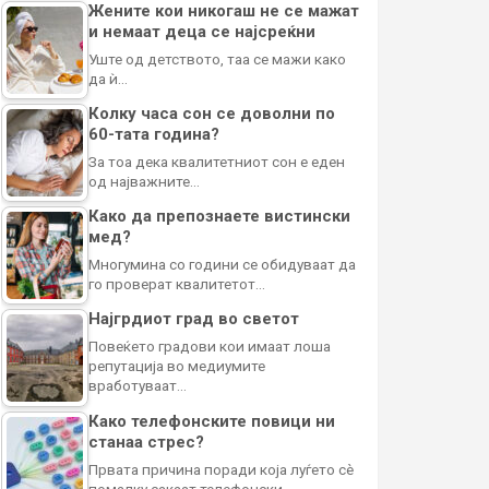
Жените кои никогаш не се мажат
и немаат деца се најсреќни
Уште од детството, таа се мажи како
да ѝ…
Колку часа сон се доволни по
60-тата година?
За тоа дека квалитетниот сон е еден
од најважните…
Како да препознаете вистински
мед?
Многумина со години се обидуваат да
го проверат квалитетот…
Најгрдиот град во светот
Повеќето градови кои имаат лоша
репутација во медиумите
вработуваат…
Како телефонските повици ни
станаа стрес?
Првата причина поради која луѓето сè
помалку сакаат телефонски…