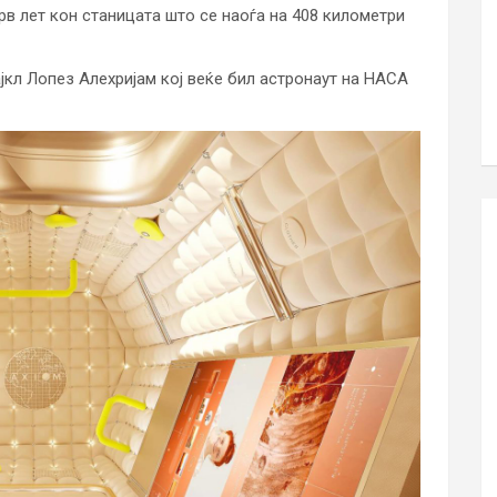
прв лет кон станицата што се наоѓа на 408 километри
ајкл Лопез Алехријам кој веќе бил астронаут на НАСА