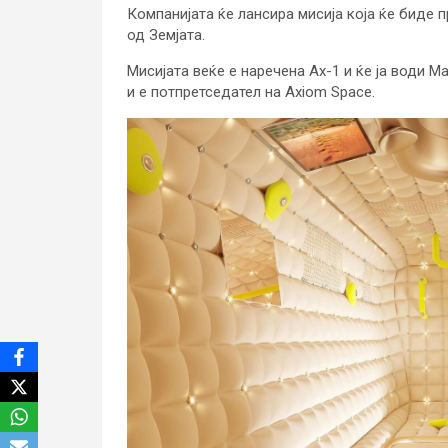
Компанијата ќе лансира мисија која ќе биде 
од Земјата.
Мисијата веќе е наречена Ax-1 и ќе ја води М
и е потпретседател на Axiom Space.