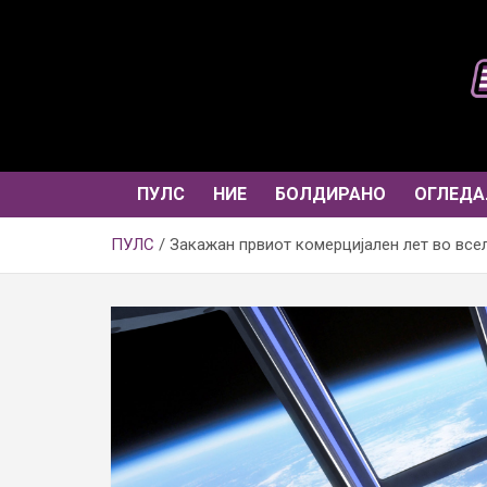
Skip
to
content
ПУЛС
НИЕ
БОЛДИРАНО
ОГЛЕДА
ПУЛС
Закажан првиот комерцијален лет во все