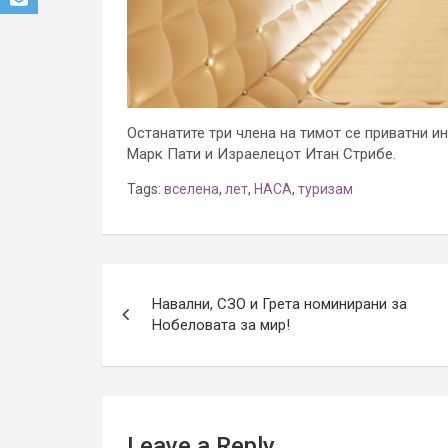
Останатите три члена на тимот се приватни 
Марк Пати и Израелецот Итан Стрибе.
Tags:
вселена
,
лет
,
НАСА
,
туризам
Post
Навални, СЗО и Грета номинирани за
navigation
Нобеловата за мир!
Leave a Reply