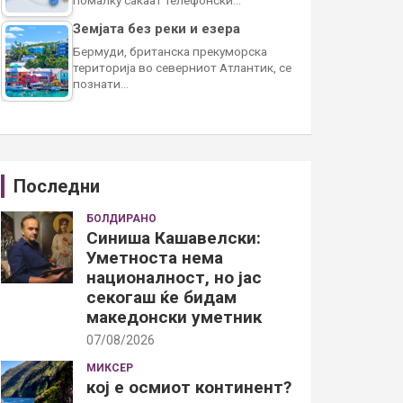
Земјата без реки и езера
Бермуди, британска прекуморска
територија во северниот Атлантик, се
познати…
Последни
БОЛДИРАНО
Синиша Кашавелски:
Уметноста нема
националност, но јас
секогаш ќе бидам
македонски уметник
07/08/2026
МИКСЕР
кој е осмиот континент?