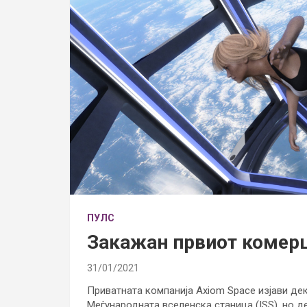
ПУЛС
Закажан првиот комерц
31/01/2021
Приватната компанија Axiom Space изјави дек
Меѓународната вселенска станица (ISS), но де