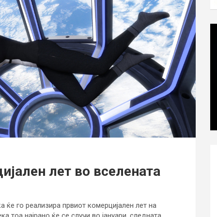
ијален лет во вселената
а ќе го реализира првиот комерцијален лет на
ка тоа најрано ќе се случи во јануари, следната