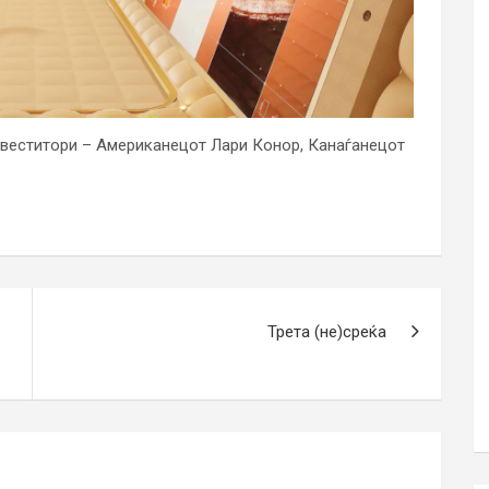
инвеститори – Американецот Лари Конор, Канаѓанецот
Трета (не)среќа