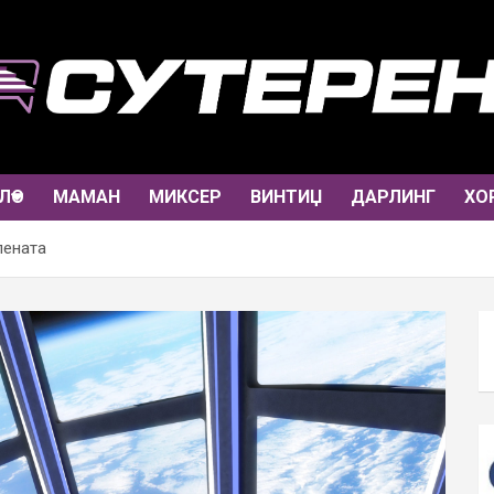
ЛО
МАМАН
МИКСЕР
ВИНТИЏ
ДАРЛИНГ
ХО
лената