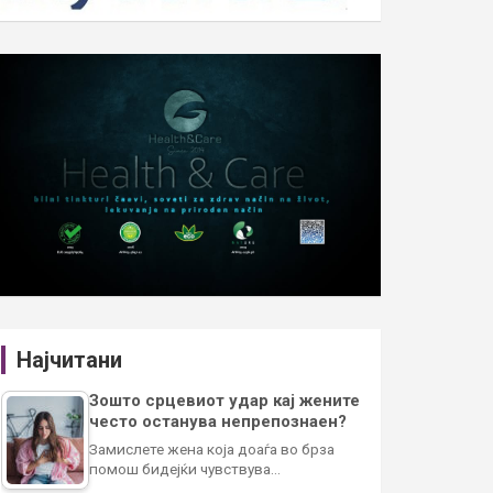
Најчитани
Зошто срцевиот удар кај жените
често останува непрепознаен?
Замислете жена која доаѓа во брза
помош бидејќи чувствува…