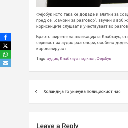
Фејсбук исто така ќе додаде и алатки за со
пред се, „самони за разговор“, звучни и во0 
корисниците слушаат и учествуваат во разгов
Брзото ширење на апликацијата Клабхаус, ста
сервисот за аудио разговори, особено додек
коронавирусот.
Tags:
аудио
,
Клабхаус
,
подкаст
,
Фејсбук
Post
Холандија го укинува полицискиот час
navigation
Leave a Reply