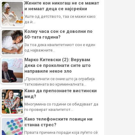
Жените кои никогаш не се мажат
и немаат деца се најсреќни
Уште од детството, таа се мажи како
да ѝ…
Колку часа сон се доволни по
60-тата година?
За тоа дека квалитетниот сон е еден
од најважните…
Марко Китевски (2): Верувам
дека се проколнати сите што
направиле некое зло
„Проколнати се оние што ја ограбија
татковината во криминалната…
Како да препознаете вистински
мед?
Многумина со години се обидуваат да
го проверат квалитетот…
Како телефонските повици ни
станаа стрес?
Првата причина поради која луѓето сè