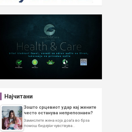
Најчитани
Зошто срцевиот удар кај жените
често останува непрепознаен?
Замислете жена која доаѓа во брза
помош бидејќи чувствува…