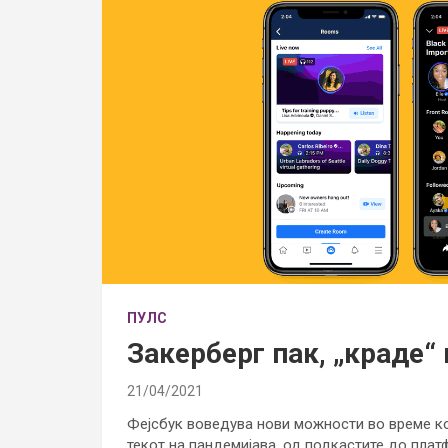
ПУЛС
Закерберг пак, „краде“ 
21/04/2021
Фејсбук воведува нови можности во време к
текот на пандемијава, од подкастите до плат