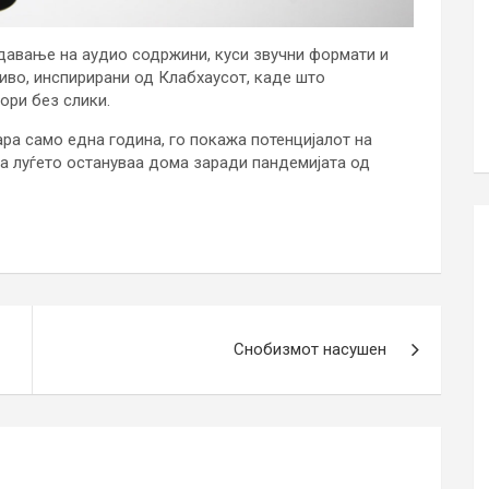
здавање на аудио содржини, куси звучни формати и
живо, инспирирани од Клабхаусот, каде што
ори без слики.
ра само една година, го покажа потенцијалот на
а луѓето остануваа дома заради пандемијата од
Снобизмот насушен