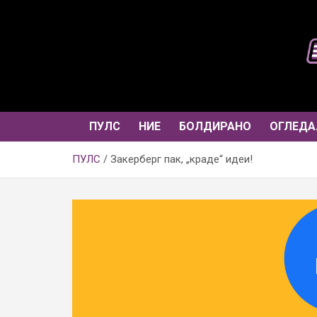
Skip
to
content
ПУЛС
НИЕ
БОЛДИРАНО
ОГЛЕДА
ПУЛС
Закерберг пак, „краде“ идеи!