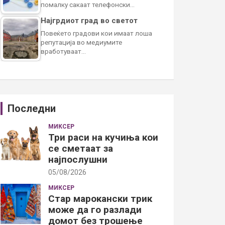
помалку сакаат телефонски…
Најгрдиот град во светот
Повеќето градови кои имаат лоша
репутација во медиумите
вработуваат…
Последни
МИКСЕР
Три раси на кучиња кои
се сметаат за
најпослушни
05/08/2026
МИКСЕР
Стар марокански трик
може да го разлади
домот без трошење