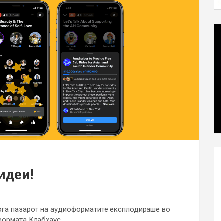
идеи!
ога пазарот на аудиоформатите експлодираше во
формата Клабхаус.