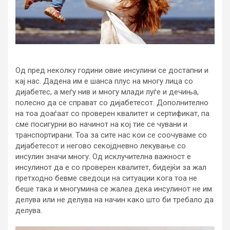
Од пред неколку години овие инсулини се достапни и
кај нас. Дадена им е шанса плус на многу лица со
дијабетес, а меѓу нив и многу млади луѓе и дечиња,
полесно да се справат со дијабетесот. Дополнително
на тоа доаѓаат со проверен квалитет и сертификат, па
сме посигурни во начинот на кој тие се чувани и
транспортирани. Тоа за сите нас кои се соочуваме со
дијабетесот и негово секојдневно лекување со
инсулин значи многу. Од исклучителна важност е
инсулинот да е со проверен квалитет, бидејќи за жал
претходно бевме сведоци на ситуации кога тоа не
беше така и многумина се жалеа дека инсулинот не им
делува или не делува на начин како што би требало да
делува.