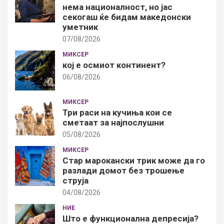
нема националност, но јас
секогаш ќе бидам македонски
уметник
07/08/2026
МИКСЕР
кој е осмиот континент?
06/08/2026
МИКСЕР
Три раси на кучиња кои се
сметаат за најпослушни
05/08/2026
МИКСЕР
Стар марокански трик може да го
разлади домот без трошење
струја
04/08/2026
НИЕ
Што е функционална депресија?