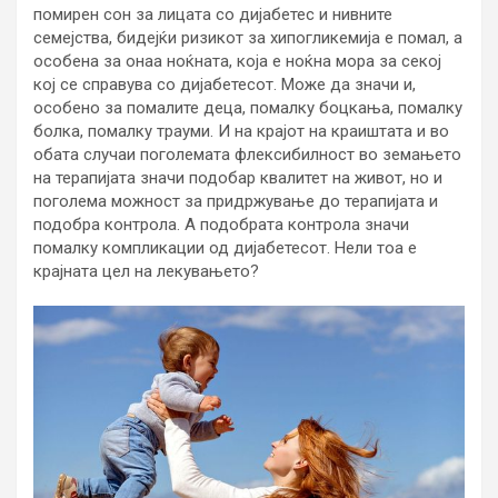
помирен сон за лицата со дијабетес и нивните
семејства, бидејќи ризикот за хипогликемија е помал, а
особена за онаа ноќната, која е ноќна мора за секој
кој се справува со дијабетесот. Може да значи и,
особено за помалите деца, помалку боцкања, помалку
болка, помалку трауми. И на крајот на краиштата и во
обата случаи поголемата флексибилност во земањето
на терапијата значи подобар квалитет на живот, но и
поголема можност за придржување до терапијата и
подобра контрола. А подобрата контрола значи
помалку компликации од дијабетесот. Нели тоа е
крајната цел на лекувањето?