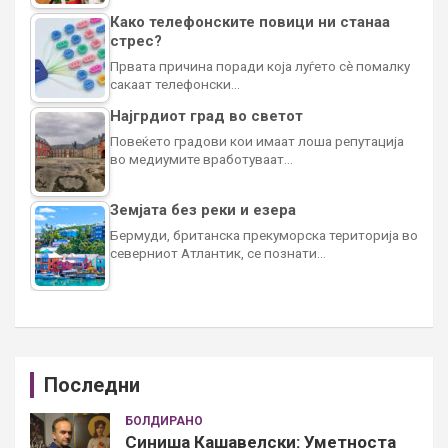
Како телефонските повици ни станаа
стрес?
Првата причина поради која луѓето сè помалку
сакаат телефонски…
Најгрдиот град во светот
Повеќето градови кои имаат лоша репутација
во медиумите вработуваат…
Земјата без реки и езера
Бермуди, британска прекуморска територија во
северниот Атлантик, се познати…
Последни
БОЛДИРАНО
Синиша Кашавелски: Уметноста