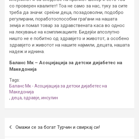
со проверен квалитет! Тоа не само за нас, туку за сите
треба да значи: среќни деца, позадоволни, подобро
регулирани, поработоспособни граѓани на нашата
земја и помал товар за здравствената каса во однос
на лекување на компликациите. Бидејќи апсолутно
ништо не е побитно од здравјето и животот, а особено
здравјето и животот на нашите најмили, децата, нашата
надеж и иднина.
Баланс Мк – Асоцијација за детски дијабетес на
Македонија
Tags:
Баланс Мк - Асоцијација за детски дијабетес на
Македонија
,
деца
,
здравје
,
инсулин
Post
Омажи се за богат Турчин и свиркај си!
navigation