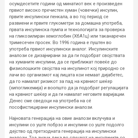
осумдесетите години од минатиот век е произведен
првиот високо пречистен хуман (човечки) инсулин,
првите инсулински пенкала, а во тој период се
развиени и првите глукометри за домашна употреба,
првата инсулинска пумпа и технологијата за проверка
на гликозилиран хемоглобин (ХбА1ц) или таканаречен
тримесечен просек. Во 1996 година е пуштен во
употреба првиот инсулински аналог. Инсулинските
аналози се дизајнирани за да ги подобрат својствата
на хуманите инсулини, да се приближат повеќе до
физиолошките својства на инсулинот кој природно се
лачи во организмот кај лицата кои немаат дијабетес,
да го намалат ризикот за пад на крвниот шеќер
(хипогликемија) и воопшто да ја подобрат регулацијата
на крвниот шеќер и да ги намалат неговите варијации.
Денес сме сведоци на употреба на сé
пософистицирани инсулински аналози.
Најновата генерација на овие аналози вклучува и
инсулини со уште побрзо и инсулини со уште подолго
дејство од претходната генерација на инсулински
аналози. Тоа значи дека во случајот на инсулините со