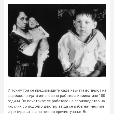
И токму тоа се предизвиците каде науката во делот на
фармакологијата интензивно работела изминативе 100
години. Во почетокот се работело на производство на
инсулин со подолго дејство за да се избегнат честите
инјектирања, а и на негово пречистување. Во