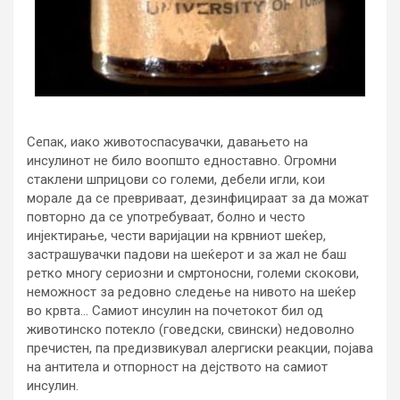
Сепак, иако животоспасувачки, давањето на
инсулинот не било воопшто едноставно. Огромни
стаклени шприцови со големи, дебели игли, кои
морале да се превриваат, дезинфицираат за да можат
повторно да се употребуваат, болно и често
инјектирање, чести варијации на крвниот шеќер,
застрашувачки падови на шеќерот и за жал не баш
ретко многу сериозни и смртоносни, големи скокови,
неможност за редовно следење на нивото на шеќер
во крвта… Самиот инсулин на почетокот бил од
животинско потекло (говедски, свински) недоволно
пречистен, па предизвикувал алергиски реакции, појава
на антитела и отпорност на дејството на самиот
инсулин.