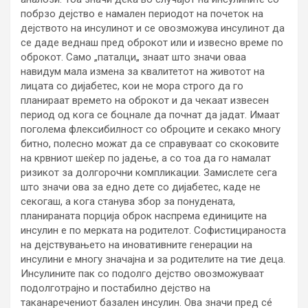
побрзо дејство е намален периодот на почеток на
дејството на инсулинот и се овозможува инсулинот да
се даде веднаш пред оброкот или и извесно време по
оброкот. Само „паталци„ знаат што значи оваа
навидум мала измена за квалитетот на животот на
лицата со дијабетес, кои не мора строго да го
планираат времето на оброкот и да чекаат извесен
период од кога се боцнале да почнат да јадат. Имаат
поголема флексибилност со оброците и секако многу
битно, полесно можат да се справуваат со скоковите
на крвниот шеќер по јадење, а со тоа да го намалат
ризикот за долгорочни компликации. Замислете сега
што значи ова за едно дете со дијабетес, каде не
секогаш, а кога станува збор за понудената,
планираната порција оброк наспрема единиците на
инсулин е по мерката на родителот. Софистицираноста
на дејствувањето на иновативните генерации на
инсулини е многу значајна и за родителите на тие деца.
Инсулините пак со подолго дејство овозможуваат
подолготрајно и постабилно дејство на
таканаречениот базален инсулин. Ова значи пред сé