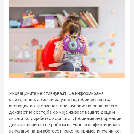
Иновацииите не стивнуваат. Се информираме
секојдневно, а желни за уште подобри решенија,
иновации во третманот, олеснување на оваа засега
доживотна состојба со која живеат нашите деца и
лицата со дијабетес воопшто. Добиваме информации
дека интензивно се работи на уште пософистицирано
лекување на дијабетесот, како на пример инсулин кој