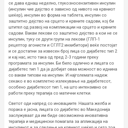
се дава еднаш неделно, глукозносензитивен инсулин
(инсулин чие дејство е зависно од нивото на крвниот
шеќер), инсулин во форма на таблета, инсулин со
заштитно дејство на срцето и крвните садови, кој би
штител од развој на компликации на срцето и крвните
садови. Вакви лекови со заштитно дејство а кои не се
инсулин, туку се други групи на лекови (ГЛП-1
рецептор агонисти и СГЛТ2 инхибитори) веќе постојат
и се достапни за извесен број лица со дијабетес тип 2
и кај нас, исто така од пред 2-3 години преку
програмата за инсулин. Би било одлично и лицата со
дијабетес тип 1 да ја добијат оваа можност во иднина
со вакви типови на инсулин. И најголемата надеж
секако е во комплетно излекување на дијабетесот,
особено дијабетесот тип 1, на што интензивно се
работи преку терапија со матични клетки.
Светот оди напред со иновациите. Нашата желба и
порака е јасна, лицата со дијабетес во Македонија
заслужуваат да им биде овозможена иновативна
терапија и медицински помагала за апликација на
инсулинот и за следење на крвниот шеќер и сето тоа