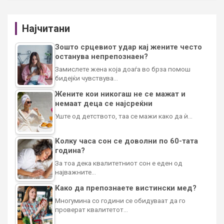
Најчитани
Зошто срцевиот удар кај жените често
останува непрепознаен?
Замислете жена која доаѓа во брза помош
бидејќи чувствува…
Жените кои никогаш не се мажат и
немаат деца се најсреќни
Уште од детството, таа се мажи како да ѝ…
Колку часа сон се доволни по 60-тата
година?
За тоа дека квалитетниот сон е еден од
најважните…
Како да препознаете вистински мед?
Многумина со години се обидуваат да го
проверат квалитетот…