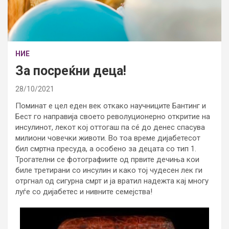
НИЕ
За посреќни деца!
28/10/2021
Поминат е цел еден век откако научниците Бантинг и
Бест го направија своето револуционерно откритие на
инсулинот, лекот кој оттогаш па сé до денес спасува
милиони човечки животи. Во тоа време дијабетесот
бил смртна пресуда, а особено за децата со тип 1.
Трогателни се фотографиите од првите дечиња кои
биле третирани со инсулин и како тој чудесен лек ги
отргнал од сигурна смрт и ја вратил надежта кај многу
луѓе со дијабетес и нивните семејства!