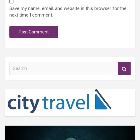
Save my name, email, and website in this browser for the
next time I comment.
S
e
a
r
c
h