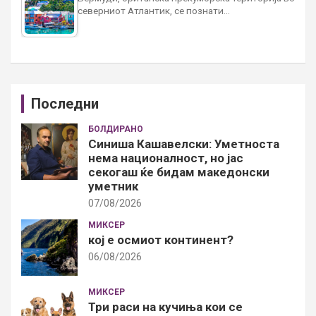
северниот Атлантик, се познати…
Последни
БОЛДИРАНО
Синиша Кашавелски: Уметноста
нема националност, но јас
секогаш ќе бидам македонски
уметник
07/08/2026
МИКСЕР
кој е осмиот континент?
06/08/2026
МИКСЕР
Три раси на кучиња кои се