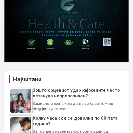
Најчитани
Зошто срцевиот удар кај жените често
останува непрепознаен?
Замислете жена која доаѓа во брза помош
бидејќи чувствува…
Колку часа сон се доволни по 60-тата
година?
За тоа дека квалитетниот сон е еден од