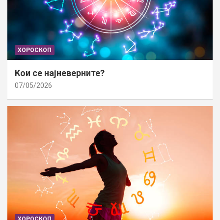
ХОРОСКОП
Кои се најневерните?
07/05/2026
ХОРОСКОП