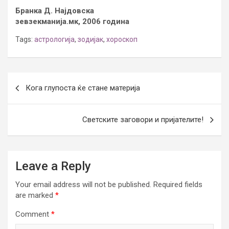
Бранка Д. Најдовска
зевзекманија.мк, 2006 година
Tags:
астрологија
,
зодијак
,
хороскоп
Post
Кога глупоста ќе стане материја
navigation
Светските заговори и пријателите!
Leave a Reply
Your email address will not be published.
Required fields
are marked
*
Comment
*