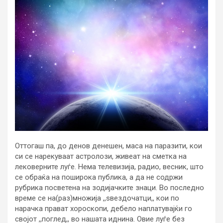
Оттогаш па, до денов денешен, маса на паразити, кои
си се нарекуваат астролози, живеат на сметка на
лековерните луѓе. Нема телевизија, радио, весник, што
се обраќа на поширока публика, а да не содржи
рубрика посветена на зодијачките знаци. Во последно
време се на(раз)множија ,,ѕвездочатци,, кои по
нарачка прават хороскопи, дебело наплатувајќи го
својот ,,поглед,, во нашата иднина. Овие луѓе без