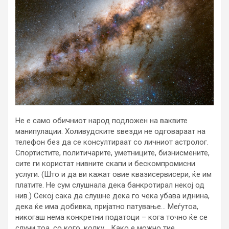
Не е само обичниот народ подложен на ваквите
манипулации. Холивудските ѕвезди не одговараат на
телефон без да се консултираат со личниот астролог.
Спортистите, политичарите, уметниците, бизнисмените,
сите ги користат нивните скапи и бескомпромисни
услуги. (Што и да ви кажат овие квазисервисери, ќе им
платите. Не сум слушнала дека банкротирал некој од
нив.) Секој сака да слушне дека го чека убава иднина,
дека ќе има добивка, пријатно патување… Меѓутоа,
никогаш нема конкретни податоци – кога точно ќе се
случи тоа, со кого, колку… Како е можно тие