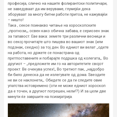
професија, слично на нашите фолирантски политичари,
не заведуваат да им веруваме, глумејќи дека
зборуваат за многу битни работи притоа, не кажувајќи
– ништо!
Така , секое поинакво читање на хороскопските
,,прогнози,,, освен како обична забава, е сериозен знак
за тапавост. Еве вака: земете три различни весници и
во секој прочитајте што пишува во вашиот знак (или
подзнак, сеедно) за тој ден. Во едниот ви велат ,,одете
на работа, но држете се понастрана од
претпоставените и побарајте подршка од колегата,,. Во
другиот – ,,предложете им го на авторитетите својот
проект. Ве очекува успех!,, Во третиот пак, ,,најдобро
би било денеска да не излегувате од дома. Ѕвездите
не ви се наклонети,,. Обидете се да ги следите овие
упатства истовремено (оти не може едниот хороскоп
да е точен, а другиот погрешен, нели!?) И за цели две
минути ќе завршите на психијатрија.