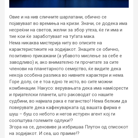
Овие и на нив сличните шарлатани, обично се
појавуваат во времиња на кризи. Значи, се додека има
несреќни на светов, желни за збор утеха, ќе ги има и
тие кои ќе заработуваат на туѓата мака.
Нема никаква мистерија ниту во описите на
карактеристиките на зодијакот. Знаците се обично,
позитивно прикажани (а убавото мислење за себе е
заводливо) и, ако внимателно ги прочитате за сите
членови на планетарното семејство, ќе видите дека
некоја особена разлика во нивните карактери и нема.
Горе долу, се е тоа едно те исто, во сите можни
комбинации. Накусо: верувањата дека има намќорести
и пријателски планети, што раководат со нашите
судбини, во најмала рака е паганство! Нема белким да
поверувате дека кафекуварката од вашата фирма е
шуш – буш со небото и негов истурен агент кој ги
соопштува големите одлуки!?
Згора на се, деновиве ја избришаа Плутон од списокот
на зодијакот. И сеа, шо праиме!?