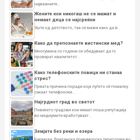
најважните…
Жените кои никогаш не се мажат и
немаат деца се најсреќни
Уште од детството, таа се мажи како да ѝ…
Како да препознаете вистински мед?
Многумина со години се обидуваат да го
проверат квалитетот…
Како телефонските повици ни станаа
стрес?
Првата причина поради која луѓето сè помалку
сакаат телефонски…
Најгрдиот град во светот
Повеќето градови кои имаат лоша репутација
во медиумите вработуваат…
Земјата без реки и езера
Бермуди, британска прекуморска територија во