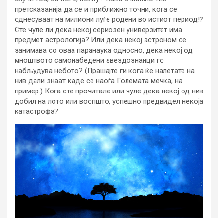
претсказанија да се и приближно точни, кога се
однесуваат на милиони луѓе родени во истиот период!?
Сте чуле ли дека некој сериозен универзитет има
предмет астрологија? Или дека некој астроном се
занимава со оваа паранаука односно, дека некој од
мноштвото самонабедени ѕвездознанци го
набљудува небото? (Прашајте ги кога ќе налетате на
нив дали знаат каде се наоѓа Големата мечка, на
пример.) Кога сте прочитале или чуле дека некој од нив
добил на лото или воопшто, успешно предвидел некоја
катастрофа?