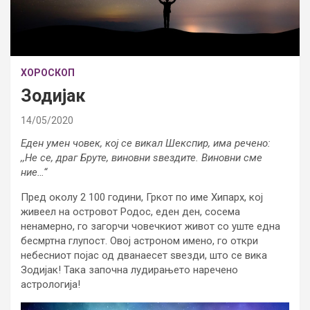
ХОРОСКОП
Зодијак
14/05/2020
Еден умен човек, кој се викал Шекспир, има речено:
,,Не се, драг Бруте, виновни ѕвездите. Виновни сме
ние…“
Пред околу 2 100 години, Гркот по име Хипарх, кој
живеел на островот Родос, еден ден, сосема
ненамерно, го загорчи човечкиот живот со уште една
бесмртна глупост. Овој астроном имено, го откри
небесниот појас од дванаесет ѕвезди, што се вика
Зодијак! Така започна лудирањето наречено
астрологија!