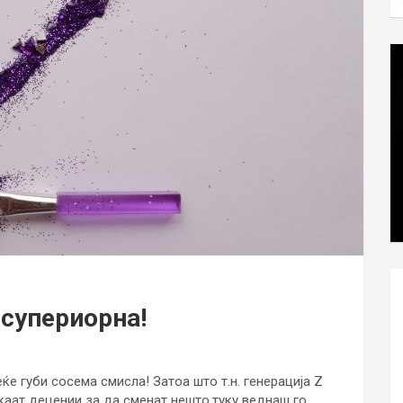
 супериорна!
еќе губи сосема смисла! Затоа што т.н. генерација Z
чекаат децении за да сменат нешто,туку веднаш го