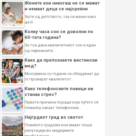
Жените кои никогаш не се мажат
и немаат деца се најсреќни
Уште од детството, таа се мажи како
да ѝ…
Колку часа сон се доволни по
60-тата година?
За тоа дека квалитетниот сон е еден
од најважните…
Како да препознаете вистински
мед?
Многумина со години се обидуваат да
го проверат квалитетот…
Како телефонските повици ни
станаа стрес?
Првата причина поради која луѓето сè
помалку сакаат телефонски…
Најгрдиот град во светот
Повеќето градови кои имаат лоша
репутација во медиумите
вработуваат…