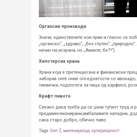
Органски производи
Значи, единствените кои први и гласно се по
„органско“, „здраво“, „без глутен“, „природно
начин на исхрана, но „Аманте, бе?!“)
Хипстерска храна
Храна која е претенциозна и финансиски прец
заборав сите оние опседнатости со авокадо,
тиквички, подлогата за пица од карфиол, роз
Крафт пивото
Секако дека треба да се цени туѓиот труд и 
предимензионирани,амбалажите нападни, дод
сака старо добро, обично пиво.
Tags:
Gen Z
,
миленијалци
,
супериорност