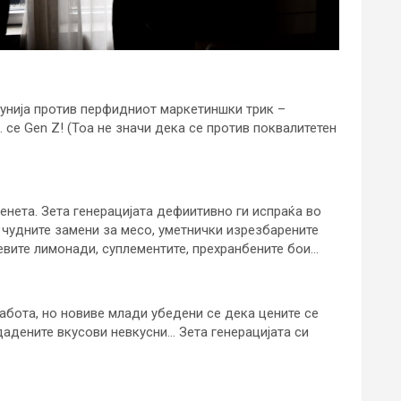
бунија против перфидниот маркетиншки трик –
“… се Gen Z! (Тоа не значи дека се против поквалитетен
енета. Зета генерацијата дефиитивно ги испраќа во
 чудните замени за месо, уметнички изрезбарените
евите лимонади, суплементите, прехранбените бои…
работа, но новиве млади убедени се дека цените се
адените вкусови невкусни… Зета генерацијата си