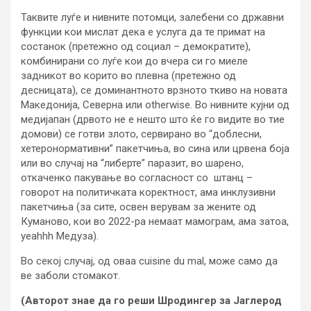
Таквите луѓе и нивните потомци, залебени со државни
функции кои мислат дека е услуга да те примат на
состанок (претежно од социал – демократите),
комбинирани со луѓе кои до вчера си го миеле
задникот во корито во плевна (претежно од
десницата), се доминантното врзното ткиво на новата
Македонија, Северна или otherwise. Во нивните кујни од
медијапан (дрвото не е нешто што ќе го видите во тие
домови) се готви злото, сервирано во “доблесни,
хетеронормативни” пакетчиња, во сина или црвена боја
или во случај на “либерте” паразит, во шарено,
откаченко пакување во согласност со штанц –
говорот на политичката коректност, ама инклузивни
пакетчиња (за сите, освен верувам за жените од
Куманово, кои во 2022-ра немаат мамограм, ама затоа,
yeahhh Медуза).
Во секој случај, од оваа cuisine du mal, може само да
ве заболи стомакот.
(Авторот знае да го реши Шродингер за Јаглерод