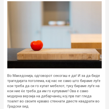
Во Македонија, одговорот секогаш е да! И за да биде
трагедијата поголема, кај нас не само што бираме луѓе
кои треба да си го купат мебелот, туку бираме луѓе на
кои ние ќе треба да им го купуваме! Ова е само
модерна верзија на дебарчанец кој прв пат гледа
тоалет во своите крваво стекнати двесте квадрати во
Градски ѕид.