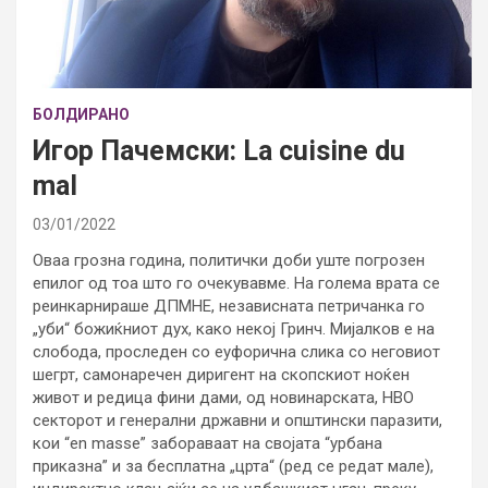
БОЛДИРАНО
Игор Пачемски: La cuisine du
mal
03/01/2022
Оваа грозна година, политички доби уште погрозен
епилог од тоа што го очекувавме. На голема врата се
реинкарнираше ДПМНЕ, независната петричанка го
„уби“ божиќниот дух, како некој Гринч. Мијалков е на
слобода, проследен со еуфорична слика со неговиот
шегрт, самонаречен диригент на скопскиот ноќен
живот и редица фини дами, од новинарската, НВО
секторот и генерални државни и општински паразити,
кои “en masse” забораваат на својата “урбана
приказна” и за бесплатна „црта“ (ред се редат мале),