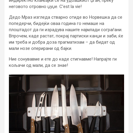
индиректно клањајќи се на удбашкиот џган, преку
неговото отровно џуџе. C’est la vie!
Дедо Мраз изгледа стварно отиде во Норвешка да се
попедерчи, бидејќи оваа година го немаше на
плоштадот да ги израдува нашите најмлади сограѓани.
Впрочем, каде растат, покрај партиски канџи и заби, ќе
им треба и добра доза прагматизам – да бидат од
мали нозе оперирани од бајки.
Ние сонувавме и ете до каде стигнавме! Напрајте ги
кољачи од мали, да се знае!