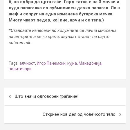
6, но одбра да црта гаќи. Горд татко е на 3 мачки и
луда папагалка со субмисивен дечко папагал. Лош
шеф и сопруг на една измачена бугарска мечка.
Многу чкарт педер, кој пие, арчи и се тепа.)
*
Ставовите изнесени во колумните се лични мислења
на авторите и не го претставуваат ставот на сајтот
suteren.mk.
Tags:
алчност
,
Игор Пачемски
,
кујна
,
Македонија
,
политичари
Post
Што значи одговорен граѓанин!
navigation
Откриен нов дел од човечкото тело