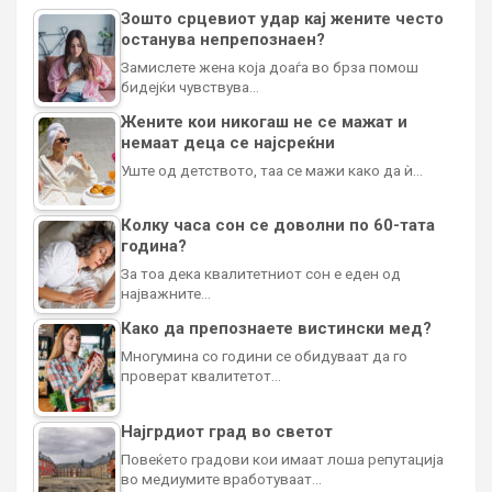
Зошто срцевиот удар кај жените често
останува непрепознаен?
Замислете жена која доаѓа во брза помош
бидејќи чувствува…
Жените кои никогаш не се мажат и
немаат деца се најсреќни
Уште од детството, таа се мажи како да ѝ…
Колку часа сон се доволни по 60-тата
година?
За тоа дека квалитетниот сон е еден од
најважните…
Како да препознаете вистински мед?
Многумина со години се обидуваат да го
проверат квалитетот…
Најгрдиот град во светот
Повеќето градови кои имаат лоша репутација
во медиумите вработуваат…