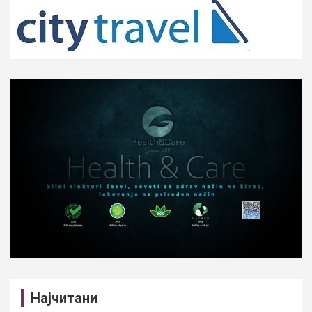
c
h
Најчитани