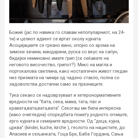
Божиќ (јас по навика го славам непопуларниот, на 24-
ти) и целиот адвент се вртат околу кујната.
Асоцијациите се греано вино, опојно со арома на
зимски зачини, мандарини, руска со вкус на сапун,
бидејки неминовно имате грип (се сеќавате на
неговото височество, грипот?). Микс на магла и
портокалова светлина, како носталгичен живот гледан
низ призмата на чинија од чадено стакло, полна со
задоволства достапни само за празниците.
Тука секако се надоврзуваат и хетеронормативните
вредности на “бата, сека, мама, тата, пас и
кравата,вата,вата,вата”. Секогаш ми била интересна
(иако очигледна) споредбата помеѓу родното огниште,
ерго кујната и семејните вредности. Од “деца, кујна,
црква” (kinder, kuche, kirche ), геслото на нацистите, до
Апасиев и сељанката, Гоца Брк, Баба Гордана, Сања