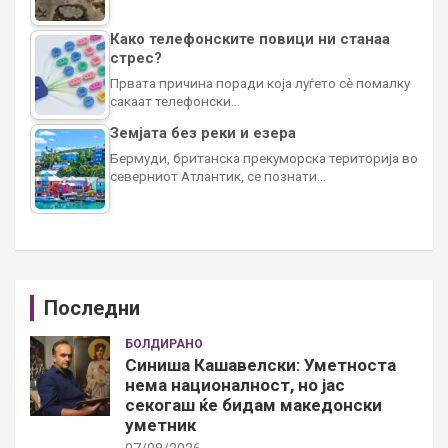
Како телефонските повици ни станаа
стрес?
Првата причина поради која луѓето сè помалку
сакаат телефонски…
Земјата без реки и езера
Бермуди, британска прекуморска територија во
северниот Атлантик, се познати…
Последни
БОЛДИРАНО
Синиша Кашавелски: Уметноста
нема националност, но јас
секогаш ќе бидам македонски
уметник