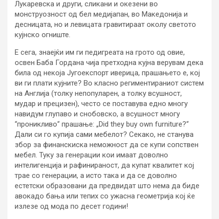
Лукаревска и други, сликани и окезени во
монструозност од бел медијапан, во Македонија и
десницата, но и левицата гравитираат околу светото
кујнско огниште.
Е сега, знаејќи им ги педигреата на грото од овие,
освен Баба Гордана чија претходна кујна верувам дека
била од некоја Југоекспорт иверица, прашањето е, кој
ви ги плати кујните? Во класно региментираниот систем
на Англија (толку непопуларен, а толку всушност,
мудар и прецизен), често се поставува едно многу
навидум глупаво и снобовско, а всушност многу
“проникливо“ прашање: „Did they buy own furniture?“
Дали си го купија сами мебелот? Секако, не станува
збор за финанскиска неможност да се купи сопствен
мебел. Туку за генерации кои имаат доволно
интелигенција и рафинираност, да купат квалитет кој
трае со генерации, а исто така и да се доволно
естетски образовани да предвидат што нема да биде
авокадо бања или тепих со ужасна геометрија кој ќе
излезе од мода по десет години!