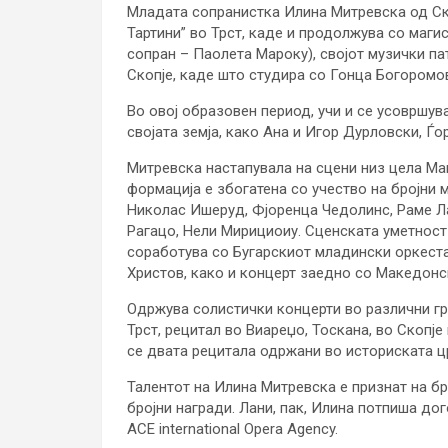
Младата сопранистка Илина Митревска од Ск
Тартини” во Трст, каде и продолжува со маги
сопран – Паолета Мароку), својот музички па
Скопје, каде што студира со Гонца Богоромо
Во овој образовен период, учи и се усовршув
својата земја, како Ана и Игор Дурловски, Ѓ
Митревска настапувала на сцени низ цела Ма
формација е збогатена со учество на бројни 
Николас Ишеруд, Фјоренца Чедолинс, Раме Ла
Рагацо, Нели Мирициоиу. Сценската уметност 
соработува со Бугарскиот младински оркеста
Христов, како и концерт заедно со Македонс
Одржува солистички концерти во различни гр
Трст, рецитал во Виареџо, Тоскана, во Скопје
се двата рецитала одржани во историската ц
Талентот на Илина Митревска е признат на б
бројни награди. Лани, пак, Илина потпиша до
ACE international Opera Agency.