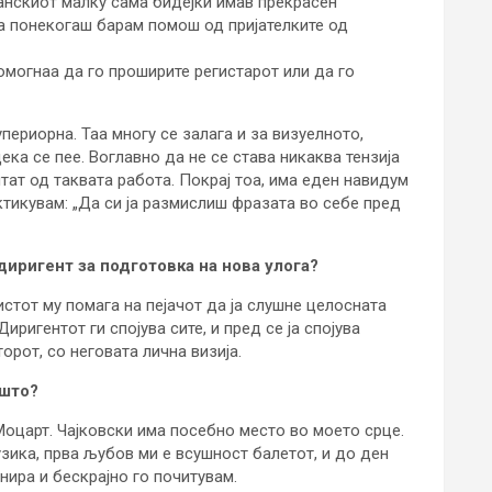
манскиот малку сама бидејќи имав прекрасен
 а понекогаш барам помош од пријателките од
омогнаа да го проширите регистарот или да го
упериорна. Таа многу се залага и за визуелното,
ка се пее. Воглавно да не се става никаква тензија
тат од таквата работа. Покрај тоа, има еден навидум
ктикувам: „Да си ја размислиш фразата во себе пред
диригент за подготовка на нова улога?
стот му помага на пејачот да ја слушне целосната
Диригентот ги спојува сите, и пред се ја спојува
рот, со неговата лична визија.
ошто?
Моцарт. Чајковски има посебно место во моето срце.
зика, прва љубов ми е всушност балетот, и до ден
нира и бескрајно го почитувам.