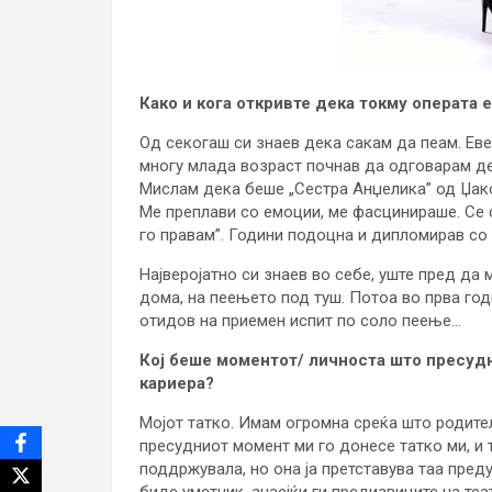
Како и кога откривте дека токму операта 
Од секогаш си знаев дека сакам да пеам. Ев
многу млада возраст почнав да одговарам де
Мислам дека беше „Сестра Анџелика” од Џаком
Ме преплави со емоции, ме фасцинираше. Се с
го правам”. Години подоцна и дипломирав со
Најверојатно си знаев во себе, уште пред да
дома, на пеењето под туш. Потоа во прва год
отидов на приемен испит по соло пеење…
Кој беше моментот/ личноста што пресудн
кариера?
Мојот татко. Имам огромна среќа што родител
пресудниот момент ми го донесе татко ми, и 
поддржувала, но она ја претставува таа пред
биде уметник, знаејќи ги предизвиците на теа