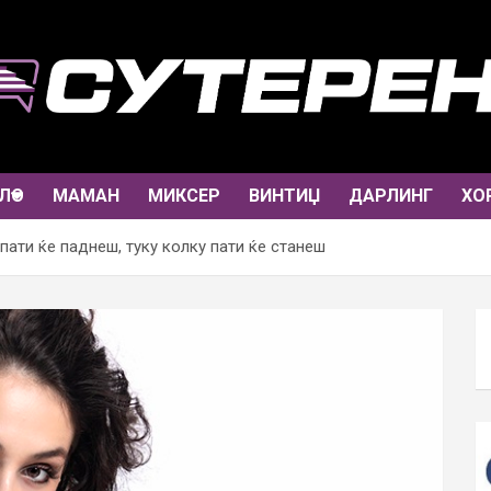
ЛО
МАМАН
МИКСЕР
ВИНТИЏ
ДАРЛИНГ
ХО
пати ќе паднеш, туку колку пати ќе станеш