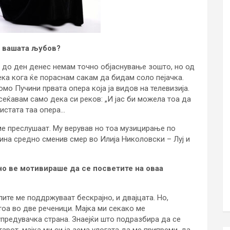
е вашата љубов?
е до ден денес немам точно објаснување зошто, но од
ка кога ќе пораснам сакам да бидам соло пејачка.
о Пучини првата опера која ја видов на телевизија.
еќавам само дека си реков: „И јас би можела тоа да
 истата таа опера…
 ме преслушаат. Му верував но тоа музицирање по
ина средно сменив смер во Илија Николовски – Луј и
о ве мотивираше да се посветите на оваа
ите ме поддржуваат бескрајно, и двајцата. Но,
тоа во две реченици. Мајка ми секако ме
упредувачка страна. Знаејќи што подразбира да се
тарот, мајка ми си ја зема улогата да ме припреми, да