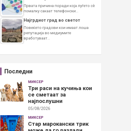
Првата причина поради која луѓето сè
помалку сакаат телефонски…
Најгрдиот град во светот
Повеќето градови кои имаат лоша
репутација во медиумите
вработуваат…
Последни
МИКСЕР
Три раси на кучиња кои
се сметаат за
најпослушни
05/08/2026
МИКСЕР
Стар марокански трик
може да го разлади