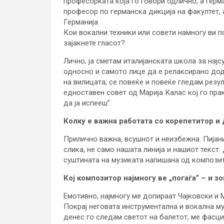
професорката која го говори одлично, а гер
професор по германска дикција на факултет,
Германија.
Кои вокални техники или совети намногу ви п
зајакнете гласот?
Лично, ја сметам италијанската школа за најс
односно и самото лице да е релаксирано доде
на вилицата, се повеќе и повеќе гледам резул
едноставен совет од Марија Калас кој го пра
да ја испееш”
Колку е важна работата со корепетитор и 
Прилично важна, всушнот и неизбежна. Пијани
слика, не само нашата линија и нашиот текст. 
суштината на музиката напишана од композито
Кој композитор најмногу ве „погаѓа” – и з
Емотивно, најмногу ме допираат Чајковски и 
Покрај неговата инструментална и вокална му
денес го следам светот на балетот, ме фасци