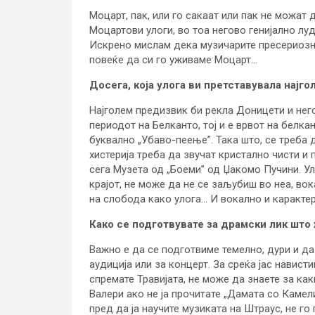
Моцарт, пак, или го сакаат или пак не можат 
Моцартови улоги, во тоа негово генијално лу
Искрено мислам дека музичарите пресериозн
повеќе да си го уживаме Моцарт…
Досега, која улога ви претставувала најг
Најголем предизвик би рекла Доницети и него
периодот на Белканто, тој и е врвот на белка
буквално „Убаво-пеење”. Така што, се треба 
хистерија треба да звучат кристално чисти и
сега Музета од „Боеми” од Џакомо Пучини. У
крајот, не може да не се заљубиш во неа, во
на слобода како улога… И вокално и карактер
Како се подготвувате за драмски лик што
Важно е да се подготвиме темелно, дури и да 
аудиција или за концерт. За среќа јас навист
спремате Травијата, не може да знаете за ка
Валери ако не ја прочитате „Дамата со Камел
пред да ја научите музиката на Штраус, не го