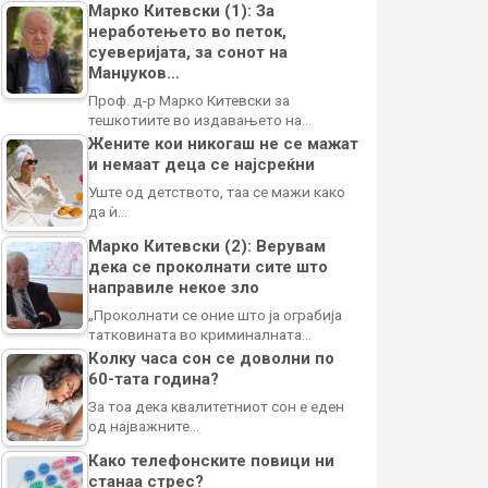
Марко Китевски (1): За
неработењето во петок,
суеверијата, за сонот на
Манџуков…
Проф. д-р Марко Китевски за
тешкотиите во издавањето на…
Жените кои никогаш не се мажат
и немаат деца се најсреќни
Уште од детството, таа се мажи како
да ѝ…
Марко Китевски (2): Верувам
дека се проколнати сите што
направиле некое зло
„Проколнати се оние што ја ограбија
татковината во криминалната…
Колку часа сон се доволни по
60-тата година?
За тоа дека квалитетниот сон е еден
од најважните…
Како телефонските повици ни
станаа стрес?