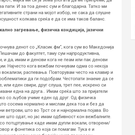
а пати. И за тоа денес сум и благодарна. Татко ми
гативните страни на мојот избор, не сака да слушне
сушност колкава среќа е да се има таков баланс.
кално загревање, физичка кондиција, јазични
очнува денот со „Класик фм“, кога сум во Македонија
Пешачам до факултет, таму сум најпродуктивна,
, и да, имам и денови кога не пеам или пак денови
ии. Најчесто кога вежбам почнувам одма со некоја
и вокализи, распевања. Повторувам често на клавир и
проблематики да ги подобрам. Честопати знаеме да се
или еден свири, друг слуша, трет пее, искрено си
маани една на друга… Имам среќа што за пријатели
ко со љубов учиме еден од друг. Од физичка
ешто сосема нормално и мислам дека тоа и без да
и ветрови, што во Трст се и најнормална појава. Во
ие што одат, но јас имам одбивност кон вежбалните.
со потцртување каде имам дупли вокали, отворени/
вор и фонетика со која си помагам. Тука е и