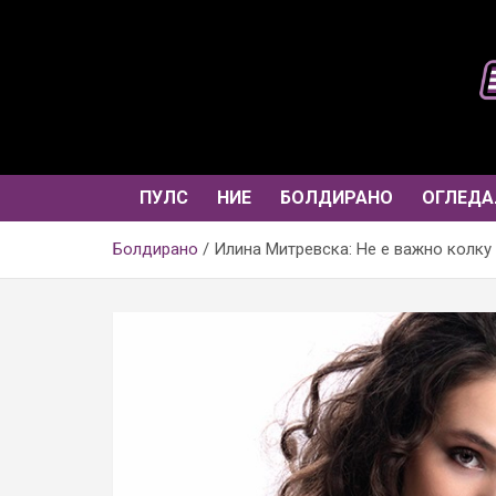
Skip
to
content
ПУЛС
НИЕ
БОЛДИРАНО
ОГЛЕДА
Болдирано
Илина Митревска: Не е важно колку 