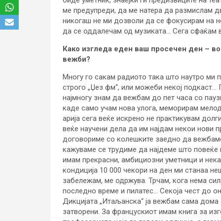
ме предупреди, да ме натера да размислам дв
никогаш не ми дозволи да се фокусирам на не
да се оддалечам од музиката… Сега сфаќам в
Како изгледа еден ваш просечен ден – во
вежби?
Многу го сакам радиото така што наутро ми п
строго „Џез фм“, или можеби некој подкаст… 
најмногу знам да вежбам до пет часа со паузи
каде само учам нова улога, меморирам мелод
арија сега веќе искрено не практикувам долг
веќе научени дела да им најдам некои нови 
договориме со колешките заедно да вежбаме, 
кажуваме се трудиме да најдеме што повеќе 
имам прекрасни, амбициозни уметници и нека
кондиција 10 000 чекори на ден ми станаа н
забележам, ме одржува. Трчам, кога нема силн
последно време и пилатес… Секоја чест до он
Дикцијата „Итаљанска“ ја вежбам сама дома 
затворени. За францускиот имам книга за изго