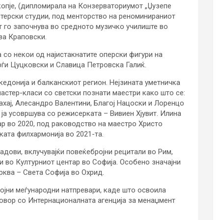
опје, (дипломирала на Конзерваториумот „Џузепе
стерски студии, под менторство на реноминираниот
т го започнува во средното музичко училиште во
ва Краповски.
а со некои од најистакнатите оперски фигури на
орѓи Цуцковски и Славица Петровска Галиќ.
кедонија и балканскиот регион. Нејзината уметничка
мастер-класи со светски познати маестри како што се:
хај, Алесандро Валентини, Благој Нацоски и Лоренцо
ја усовршува со режисерката – Вивиен Хјувит. Илина
р во 2020, под раководство на маестро Христо
ката филхармонија во 2021-та.
адови, вклучувајќи повеќебројни рецитали во Рим,
 и во Културниот центар во Софија. Особено значајни
рква – Света Софија во Охрид.
ројни меѓународни натпревари, каде што освоила
говор со Интернационалната агенција за менаџмент