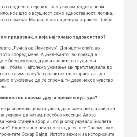
да го поднесат пејачите. Јас уживам додека пеам
дило, кое што е всушност само едноставност, логика.
о го сфаќаат Моцарт и затоа делува страшен…Треба
олем предизвик, а која најголемо задоволство?
вата „Лучија од Ламермур”. Доницети спаѓа во
нтото според мене. А „Бел-Канто” во превод е
да е беспрекорно, дури и свените на лудило и
 пак… Убави. Најголемо уживање ми претставувала до
лога што има преубав развиток од вториот акт до
кално е уживање да се спрема, ти дава некое чувство
но.
 живеел во сосема друго време и култура?
не ја спремаш целата улога, да е само некоја арија за
ина уживам да читам, посебно класици. Ако ја
ква жена станува збор и што ја опкружувало Виолета
иите”. Едноставно нема поента да се пее Саломе, ако
 прочитате Оскар Вајлд. Истото важи и за историските