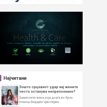
Најчитани
Зошто срцевиот удар кај жените
често останува непрепознаен?
Замислете жена која доаѓа во брза
помош бидејќи чувствува…