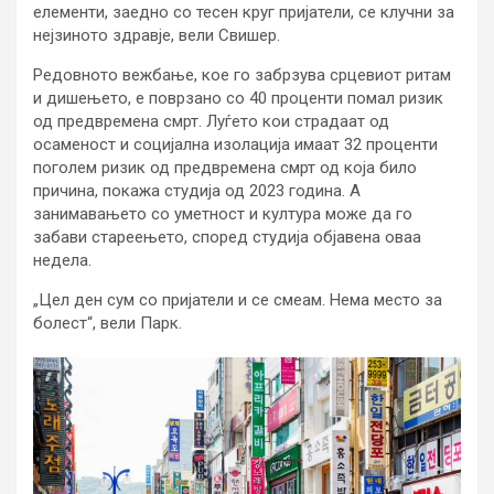
елементи, заедно со тесен круг пријатели, се клучни за
нејзиното здравје, вели Свишер.
Редовното вежбање, кое го забрзува срцевиот ритам
и дишењето, е поврзано со 40 проценти помал ризик
од предвремена смрт. Луѓето кои страдаат од
осаменост и социјална изолација имаат 32 проценти
поголем ризик од предвремена смрт од која било
причина, покажа студија од 2023 година. А
занимавањето со уметност и култура може да го
забави стареењето, според студија објавена оваа
недела.
„Цел ден сум со пријатели и се смеам. Нема место за
болест“, вели Парк.