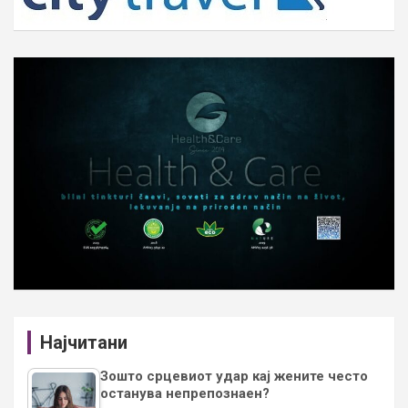
Најчитани
Зошто срцевиот удар кај жените често
останува непрепознаен?