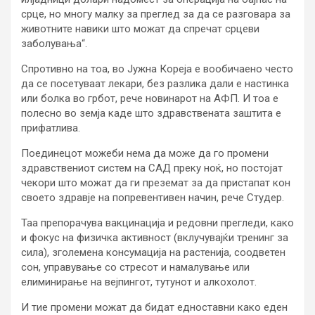
срце, но многу малку за преглед за да се разговара за
животните навики што можат да спречат срцеви
заболувања“.
Спротивно на тоа, во Јужна Кореја е вообичаено често
да се посетуваат лекари, без разлика дали е настинка
или болка во грбот, рече новинарот на АФП. И тоа е
полесно во земја каде што здравствената заштита е
прифатлива.
Поединецот можеби нема да може да го промени
здравствениот систем на САД преку ноќ, но постојат
чекори што можат да ги преземат за да пристапат кон
своето здравје на попревентивен начин, рече Студер.
Таа препорачува вакцинација и редовни прегледи, како
и фокус на физичка активност (вклучувајќи тренинг за
сила), зголемена консумација на растенија, соодветен
сон, управување со стресот и намалување или
елиминирање на вејпингот, тутунот и алкохолот.
И тие промени можат да бидат едноставни како еден