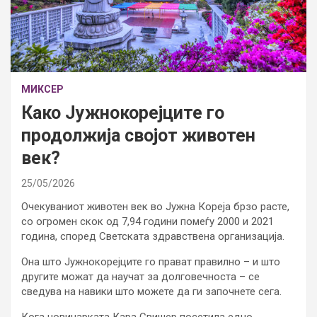
МИКСЕР
Како Јужнокорејците го
продолжија својот животен
век?
25/05/2026
Очекуваниот животен век во Јужна Кореја брзо расте,
со огромен скок од 7,94 години помеѓу 2000 и 2021
година, според Светската здравствена организација.
Она што Јужнокорејците го прават правилно – и што
другите можат да научат за долговечноста – се
сведува на навики што можете да ги започнете сега.
Кога новинарката Кара Свишер посетила едно