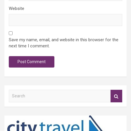
Website
Save my name, email, and website in this browser for the
next time I comment.
S
e
a
r
c
h