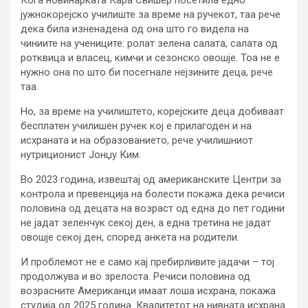
јужнокорејско училиште за време на ручекот, таа рече
дека била изненадена од она што го видела на
чиниите на учениците: ролат зелена салата, салата од
ротквица и власец, кимчи и сезонско овошје. Тоа не е
нужно она по што би посегнале нејзините деца, рече
таа.
Но, за време на училиштето, корејските деца добиваат
бесплатен училишен ручек кој е прилагоден и на
исхраната и на образованието, рече училишниот
нутриционист Јонџу Ким.
Во 2023 година, извештај од американските Центри за
контрола и превенција на болести покажа дека речиси
половина од децата на возраст од една до пет години
не јадат зеленчук секој ден, а една третина не јадат
овошје секој ден, според анкета на родители.
И проблемот не е само кај пребирливите јадачи – тој
продолжува и во зрелоста. Речиси половина од
возрасните Американци имаат лоша исхрана, покажа
студија од 2025 година. Квалитетот на нивната исхрана