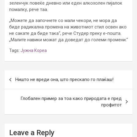
зеленчук повеќе дневно или еден алкохолен пијалок
помалку, рече таа.
„Можете да започнете со мали чекори, не мора да
биде радикална промена на животниот стил освен ако
не сакате да биде така“, рече Студер преку е-пошта.
„Малите навики можат да доведат до големи промени.“
Tags:
Јужна Кореа
Post
Ништо не вреди она, што прескапо го плаќаш!
navigation
Глобален пример за тоа како природата е пред
профитот
Leave a Reply