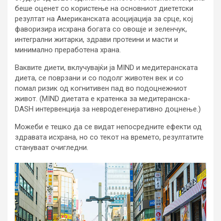
беше оценет со користење на основниот диететски
резултат на Американската асоцијација за срце, кој
фаворизира исхрана богата со овошје и зеленчук,
интегрални житарки, здрави протеини и масти и
минимално преработена храна.
Ваквите диети, вклучувајќи ја MIND и медитеранската
диета, се поврзани и со подолг животен век и со
помал ризик од когнитивен пад во подоцнежниот
живот. (MIND диетата е кратенка за медитеранска-
DASH интервенција за невродегенеративно доцнење.)
Можеби е тешко да се видат непосредните ефекти од
здравата исхрана, но со текот на времето, резултатите
стануваат очигледни.