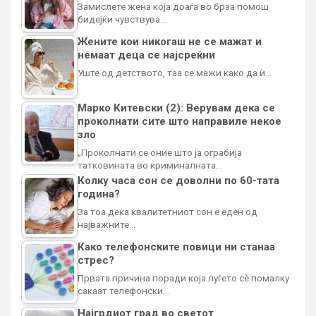
Замислете жена која доаѓа во брза помош
бидејќи чувствува…
Жените кои никогаш не се мажат и
немаат деца се најсреќни
Уште од детството, таа се мажи како да ѝ…
Марко Китевски (2): Верувам дека се
проколнати сите што направиле некое
зло
„Проколнати се оние што ја ограбија
татковината во криминалната…
Колку часа сон се доволни по 60-тата
година?
За тоа дека квалитетниот сон е еден од
најважните…
Како телефонските повици ни станаа
стрес?
Првата причина поради која луѓето сè помалку
сакаат телефонски…
Најгрдиот град во светот