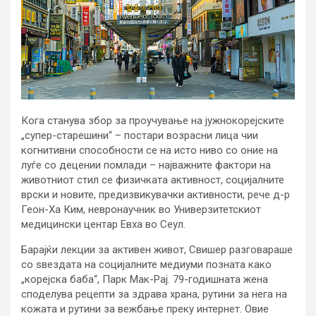
Кога станува збор за проучување на јужнокорејските
„супер-старешини“ – постари возрасни лица чии
когнитивни способности се на исто ниво со оние на
луѓе со децении помлади – најважните фактори на
животниот стил се физичката активност, социјалните
врски и новите, предизвикувачки активности, рече д-р
Геон-Ха Ким, невронаучник во Универзитетскиот
медицински центар Евха во Сеул.
Барајќи лекции за активен живот, Свишер разговараше
со ѕвездата на социјалните медиуми позната како
„корејска баба“, Парк Мак-Рај. 79-годишната жена
споделува рецепти за здрава храна, рутини за нега на
кожата и рутини за вежбање преку интернет. Овие