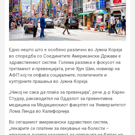
Едно нешто што е особено различно во Јужна Кореја
во споредба со Соединетите Американски Држави е
здравствениот систем. Голема разлика е фокусот на
третманот и превенцијата, рече Хјун Шин, новинар на
АФП кој ги опфаќа социјалните, политичките и
културните прашања во Јужна Кореја.
„Никој не сака да плаќа за превенција“, рече д-р Карен
Студер, раководител на Одделот за превентивна
медицина на Медицинскиот факултет на Универзитетот
Лома Линда во Калифорнија.
Во сегашниот американски здравствен систем,
„лекарите се платени за лекување на болести –
илјадници долари надомест за операција на бајпас на