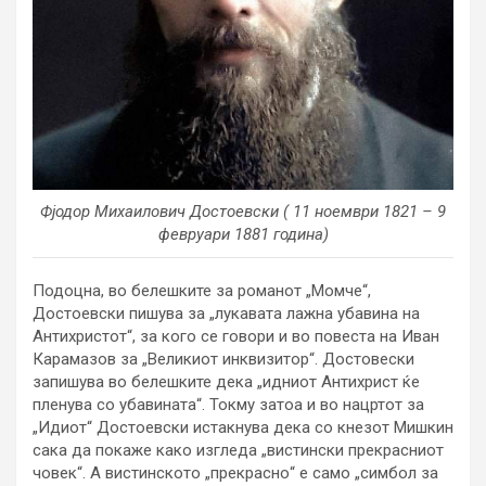
Фјодор Михаилович Достоевски ( 11 ноември 1821 – 9
февруари 1881 година)
Подоцна, во белешките за романот „Момче“,
Достоевски пишува за „лукавата лажна убавина на
Антихристот“, за кого се говори и во повеста на Иван
Карамазов за „Великиот инквизитор“. Достовески
запишува во белешките дека „идниот Антихрист ќе
пленува со убавината“. Токму затоа и во нацртот за
„Идиот“ Достоевски истакнува дека со кнезот Мишкин
сака да покаже како изгледа „вистински прекрасниот
човек“. А вистинското „прекрасно“ е само „симбол за