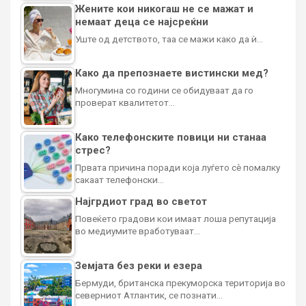
Жените кои никогаш не се мажат и
немаат деца се најсреќни
Уште од детството, таа се мажи како да ѝ…
Како да препознаете вистински мед?
Многумина со години се обидуваат да го
проверат квалитетот…
Како телефонските повици ни станаа
стрес?
Првата причина поради која луѓето сè помалку
сакаат телефонски…
Најгрдиот град во светот
Повеќето градови кои имаат лоша репутација
во медиумите вработуваат…
Земјата без реки и езера
Бермуди, британска прекуморска територија во
северниот Атлантик, се познати…