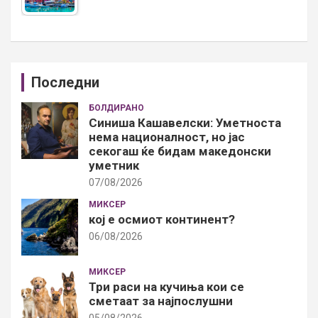
Последни
БОЛДИРАНО
Синиша Кашавелски: Уметноста
нема националност, но јас
секогаш ќе бидам македонски
уметник
07/08/2026
МИКСЕР
кој е осмиот континент?
06/08/2026
МИКСЕР
Три раси на кучиња кои се
сметаат за најпослушни