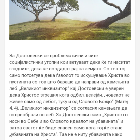
За Достовески се проблематични и сите
социјалистички утопии кои ветуваат дека ќе ги наситат
гладните, дека ќе создадат рај на земјата. Со тоа тој
само потсетува дека ѓаволот го искушуваше Христа во
пустината со тоа што бараше да направи од камењата
леб. „Великиот инквизитор“ кај Достоевски е уверен
дека Христос згрешил кога одбил, велејќи, „човекот не
живее само од лебот, туку и од Словото Божјо“ (Матеј
4, 4). „Великиот инквизитор“ се согласил камењата да
ги преобрази во леб. За Достоевски само „Христос го
носи во Себе и во Словото идеалот на убавината“ и
затоа светот ќе биде спасен само кога тој ќе стане
„убавината на Христа“. Таа не е ниту убавината како