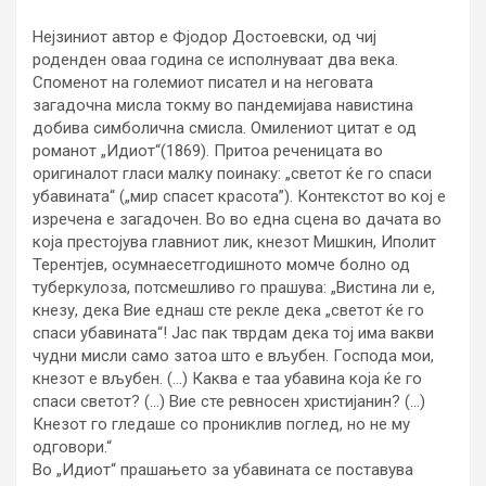
Нејзиниот автор е Фјодор Достоевски, од чиј
роденден оваа година се исполнуваат два века.
Споменот на големиот писател и на неговата
загадочна мисла токму во пандемијава навистина
добива симболична смисла. Омилениот цитат е од
романот „Идиот“(1869). Притоа реченицата во
оригиналот гласи малку поинаку: „светот ќе го спаси
убавината“ („мир спасет красота”). Контекстот во кој е
изречена е загадочен. Во во една сцена во дачата во
која престојува главниот лик, кнезот Мишкин, Иполит
Терентјев, осумнаесетгодишното момче болно од
туберкулоза, потсмешливо го прашува: „Вистина ли е,
кнезу, дека Вие еднаш сте рекле дека „светот ќе го
спаси убавината“! Јас пак тврдам дека тој има вакви
чудни мисли само затоа што е вљубен. Господа мои,
кнезот е вљубен. (…) Каква е таа убавина која ќе го
спаси светот? (…) Вие сте ревносен христијанин? (…)
Кнезот го гледаше со прониклив поглед, но не му
одговори.“
Во „Идиот“ прашањето за убавината се поставува