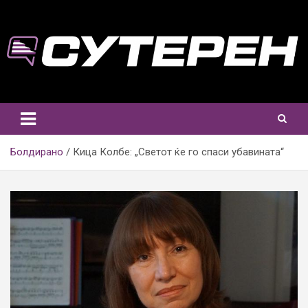
Skip
to
content
Болдирано
Кица Колбе: „Светот ќе го спаси убавината“