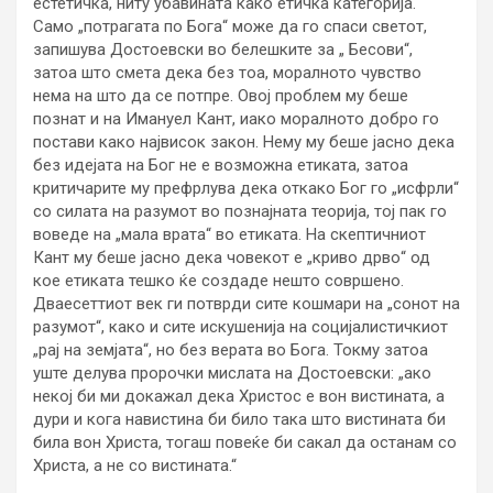
естетичка, ниту убавината како етичка категорија.
Само „потрагата по Бога“ може да го спаси светот,
запишува Достоевски во белешките за „ Бесови“,
затоа што смета дека без тоа, моралното чувство
нема на што да се потпре. Овој проблем му беше
познат и на Имануел Кант, иако моралното добро го
постави како највисок закон. Нему му беше јасно дека
без идејата на Бог не е возможна етиката, затоа
критичарите му префрлува дека откако Бог го „исфрли“
со силата на разумот во познајната теорија, тој пак го
воведе на „мала врата“ во етиката. На скептичниот
Кант му беше јасно дека човекот е „криво дрво“ од
кое етиката тешко ќе создаде нешто совршено.
Дваесеттиот век ги потврди сите кошмари на „сонот на
разумот“, како и сите искушенија на социјалистичкиот
„рај на земјата“, но без верата во Бога. Токму затоа
уште делува пророчки мислата на Достоевски: „ако
некој би ми докажал дека Христос е вон вистината, а
дури и кога навистина би било така што вистината би
била вон Христа, тогаш повеќе би сакал да останам со
Христа, а не со вистината.“