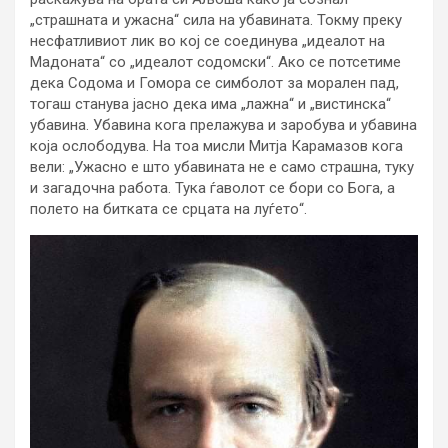
„страшната и ужасна“ сила на убавината. Токму преку
несфатливиот лик во кој се соединува „идеалот на
Мадоната“ со „идеалот содомски“. Ако се потсетиме
дека Содома и Гомора се симболот за морален пад,
тогаш станува јасно дека има „лажна“ и „вистинска“
убавина. Убавина кога прелажува и заробува и убавина
која ослободува. На тоа мисли Митја Карамазов кога
вели: „Ужасно е што убавината не е само страшна, туку
и загадочна работа. Тука ѓаволот се бори со Бога, а
полето на битката се срцата на луѓето“.