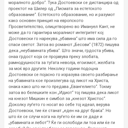
моралното добро“. Тука Достоевски се дистанцира од
проектот на Шилер од „Писмата за естетското
образование“. Естетското образование, но и разумот
како основен принцип на европското
Просветителство, олицетворено во Имануел Кант, не
може да го гарантира моралниот интегритет кој
Достовески го нарекува „убавина“ што има сила да го
спаси светот. Затоа во романот „Бесови“ (1872) пишува
дека „неубавината убива“. Што значи, грдоста убива,
онаа грдост која се пројавува преку злобата,
рамнодушноста за туѓата неволја, егоизмот, желбата
за моќ врз другите. Неколку години подоцна
Достоевски се појасно го изразува своето разбирање
на убавината кое произлегува од ликот на Христа,
онака како што ни го предава „Евангелието“. Токму
затоа во белешките кон „Идиот“ тој пишува дека ликот
на кнезот Мишкин е симбол за „кнезот Христос“.
Доколку луѓето го носат во себе тој идеал, верува
Достоевски, тие ќе станат „еден на друг браќа“. Но
што ќе се случи кога на луѓето ќе им се даде и
„убавината и лебот“? Ќе ги ослободи ли тоа или ќе ги