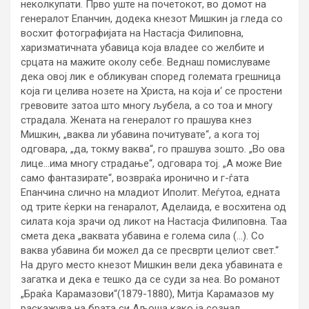
неколкупати. Прво уште на почетокот, во домот на
генералот Епанчин, додека кнезот Мишкин ја гледа со
восхит фотографијата на Настасја Филиповна,
харизматичната убавица која владее со желбите и
срцата на мажите околу себе. Веднаш помислуваме
дека овој лик е обликуван според големата грешница
која ги целива нозете на Христа, на која и‘ се простени
гревовите затоа што многу љубела, а со тоа и многу
страдала. Жената на генералот го прашува кнез
Мишкин, „ваква ли убавина почитувате“, а кога тој
одговара, „да, токму ваква“, го прашува зошто. „Во ова
лице…има многу страдање“, одговара тој. „А може Вие
само фантазирате“, возвраќа иронично и г-ѓата
Епанчина слично на младиот Иполит. Меѓутоа, едната
од трите ќерки на генаралот, Аделаида, е восхитена од
силата која зрачи од ликот на Настасја Филиповна. Таа
смета дека „ваквата убавина е голема сила (…). Со
ваква убавина би можел да се пресврти целиот свет.“
На друго место кнезот Мишкин вели дека убавината е
загатка и дека е тешко да се суди за неа. Во романот
„Браќа Карамазови“(1879-1880), Митја Карамазов му
раскажува на брата си Аљоша како ја сознал