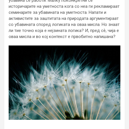
убавина се работи. Малку поконкретни се
историчарите на уметноста кога со неа ги рекламираат
семинарите за убавината на уметноста. Напати и
активистите за заштитата на природата аргументираат
со убавината според логиката на оваа мисла. Но знаат
ли тие точно која е нејзината логика? И, пред сѐ, чија е
оваа мисла и во кој контекст е првобитно напишана?