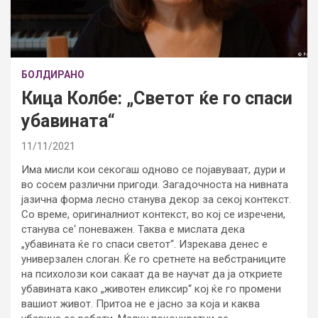
БОЛДИРАНО
Кица Колбе: „Светот ќе го спаси
убавината“
11/11/2021
Има мисли кои секогаш одново се појавуваат, дури и
во сосем различни пригоди. Загадочноста на нивната
јазична форма лесно станува декор за секој контекст.
Со време, оригиналниот контекст, во кој се изречени,
станува се‘ поневажен. Таква е мислата дека
„убавината ќе го спаси светот“. Изрекава денес е
универзален слоган. Ќе го сретнете на вебстраниците
на психолози кои сакаат да ве научат да ја откриете
убавината како „животен еликсир“ кој ќе го промени
вашиот живот. Притоа не е јасно за која и каква