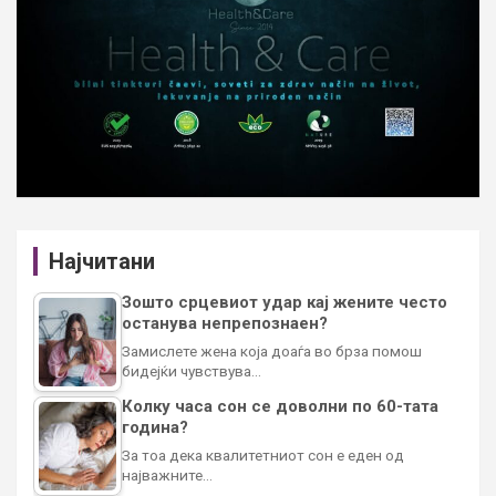
Најчитани
Зошто срцевиот удар кај жените често
останува непрепознаен?
Замислете жена која доаѓа во брза помош
бидејќи чувствува…
Колку часа сон се доволни по 60-тата
година?
За тоа дека квалитетниот сон е еден од
најважните…