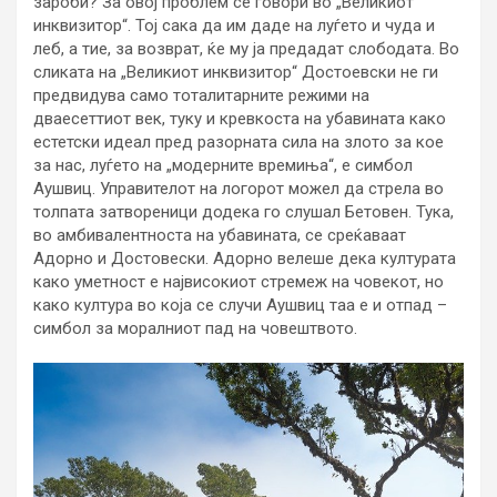
зароби? За овој проблем се говори во „Великиот
инквизитор“. Тој сака да им даде на луѓето и чуда и
леб, а тие, за возврат, ќе му ја предадат слободата. Во
сликата на „Великиот инквизитор“ Достоевски не ги
предвидува само тоталитарните режими на
дваесеттиот век, туку и кревкоста на убавината како
естетски идеал пред разорната сила на злото за кое
за нас, луѓето на „модерните времиња“, е симбол
Аушвиц. Управителот на логорот можел да стрела во
толпата затвореници додека го слушал Бетовен. Тука,
во амбивалентноста на убавината, се среќаваат
Адорно и Достовески. Адорно велеше дека културата
како уметност е највисокиот стремеж на човекот, но
како култура во која се случи Аушвиц таа е и отпад –
симбол за моралниот пад на човештвото.