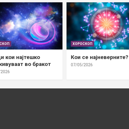
СКОП
ХОРОСКОП
и кои најтешко
Кои се најневерните?
ивуваат во бракот
07/05/2026
/2026