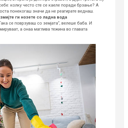
себе: колку често сте се каеле поради брзање? А
оста понекогаш значи да не реагирате веднаш.
змијте ги нозете со ладна вода
„Така се поврзуваш со земјата“, велеше баба. И
мируваат, а онаа маглива тежина во главата