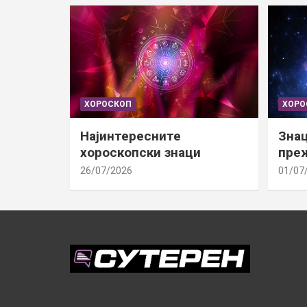
ХОРОСКОП
ХОРО
Најинтересните
Знац
хороскопски знаци
преж
26/07/2026
01/07