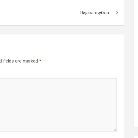
Пијана љубов
d fields are marked
*