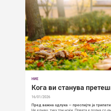
НИЕ
Кога ви станува претеш
16/01/2026
Пред важна одлука — преспијте ја трипати
Не еднаш, туку три ноќи. Првата е полна со е