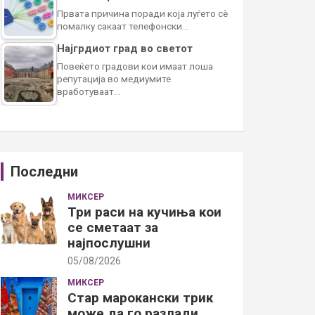
Првата причина поради која луѓето сè
помалку сакаат телефонски…
Најгрдиот град во светот
Повеќето градови кои имаат лоша
репутација во медиумите
вработуваат…
Последни
МИКСЕР
Три раси на кучиња кои
се сметаат за
најпослушни
05/08/2026
МИКСЕР
Стар марокански трик
може да го разлади