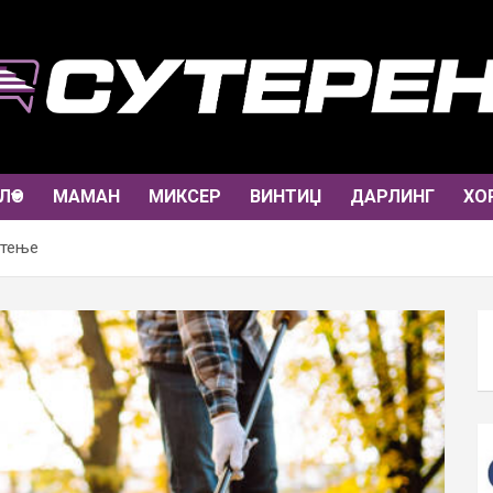
ЛО
МАМАН
МИКСЕР
ВИНТИЏ
ДАРЛИНГ
ХО
стење