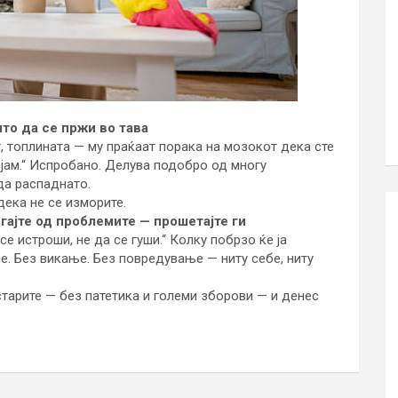
то да се пржи во тава
, топлината — му праќаат порака на мозокот дека сте
ојам.“ Испробано. Делува подобро од многу
да распаднато.
дека не се изморите.
егајте од проблемите — прошетајте ги
 се истроши, не да се гуши.“ Колку побрзо ќе ја
не. Без викање. Без повредување — ниту себе, ниту
старите — без патетика и големи зборови — и денес