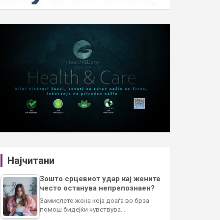
Најчитани
Зошто срцевиот удар кај жените
често останува непрепознаен?
Замислете жена која доаѓа во брза
помош бидејќи чувствува…