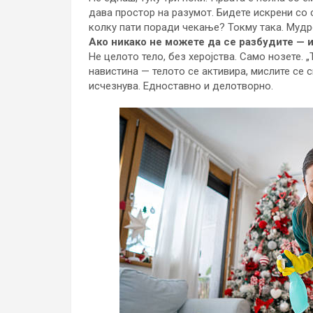
дава простор на разумот. Бидете искрени со 
колку пати поради чекање? Токму така. Мудр
Ако никако не можете да се разбудите — и
Не целото тело, без херојства. Само нозете. 
навистина — телото се активира, мислите се с
исчезнува. Едноставно и делотворно.