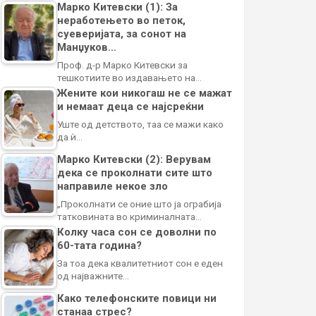
Марко Китевски (1): За
неработењето во петок,
суеверијата, за сонот на
Манџуков…
Проф. д-р Марко Китевски за
тешкотиите во издавањето на…
Жените кои никогаш не се мажат
и немаат деца се најсреќни
Уште од детството, таа се мажи како
да ѝ…
Марко Китевски (2): Верувам
дека се проколнати сите што
направиле некое зло
„Проколнати се оние што ја ограбија
татковината во криминалната…
Колку часа сон се доволни по
60-тата година?
За тоа дека квалитетниот сон е еден
од најважните…
Како телефонските повици ни
станаа стрес?