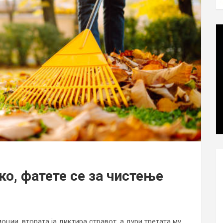
ко, фатете се за чистење
моции, втората ја диктира стравот, а дури третата му