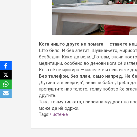
Кога ништо друго не помага — ставете неш
Што било. И без апетит. Шушкањето, мирисот
безбедни. Како да вели: „Готвам, значи пост
медитации, особено во денови кога сè изгле
Кога сè ве иритира — излезете и пешачете до
Без телефон, без план, само напред. Не б
„Лутината е енергија“, велеше баба. „Треба да
пропуштите низ телото, толку побрзо ќе згас
другите.
Така, токму тивката, приземна мудрост на по
може да нè одржи.
Tags:
чистење