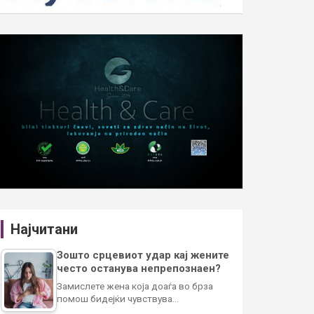
Најчитани
Зошто срцевиот удар кај жените
често останува непрепознаен?
Замислете жена која доаѓа во брза
помош бидејќи чувствува…