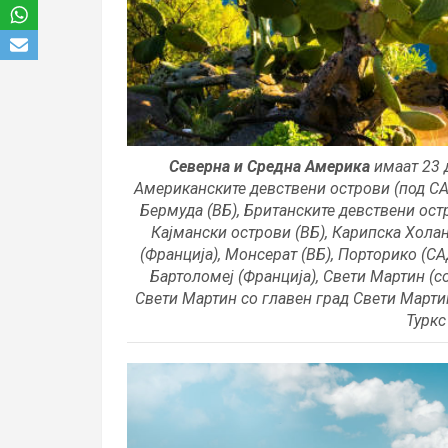
Северна и Средна Америка
имаат 23 
Американските девствени острови (под СА
Бермуда (ВБ), Британските девствени остр
Кајмански острови (ВБ), Карипска Холан
(Франција), Монсерат (ВБ), Порторико (СА
Бартоломеј (Франција), Свети Мартин (с
Свети Мартин со главен град Свети Мартин
Туркс