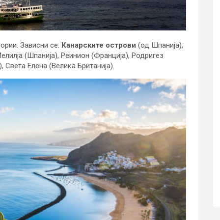
ории. Зависни се:
Канарските острови
(од Шпанија),
Мелилја (Шпанија), Реинион (Франција), Родригез
, Света Елена (Велика Британија).