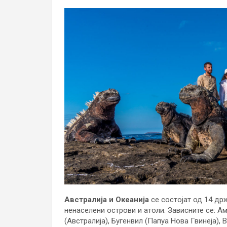
Австралија и Океанија
се состојат од 14 држ
ненаселени острови и атоли. Зависните се: 
(Австралија), Бугенвил (Папуа Нова Гвинеја), 