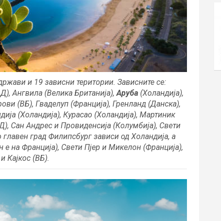
држави и 19 зависни територии. Зависните се:
Д), Ангвила (Велика Британија),
Аруба
(Холандија),
ови (ВБ), Гваделуп (Франција), Гренланд (Данска),
дија (Холандија), Курасао (Холандија), Мартиник
Д), Сан Андрес и Провиденсија (Колумбија), Свети
о главен град Филипсбург зависи од Холандија, а
 е на Франција), Свети Пјер и Микелон (Франција),
 и Кајкос (ВБ).