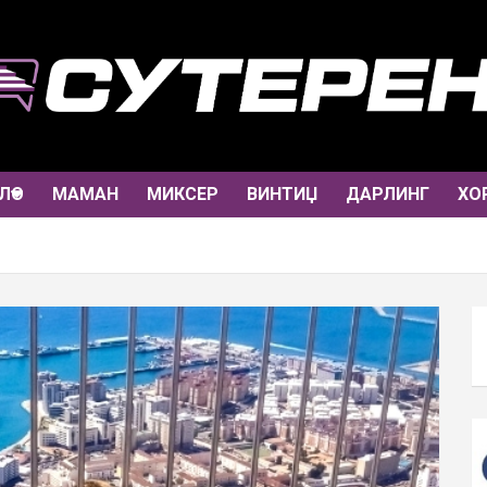
ЛО
МАМАН
МИКСЕР
ВИНТИЏ
ДАРЛИНГ
ХО