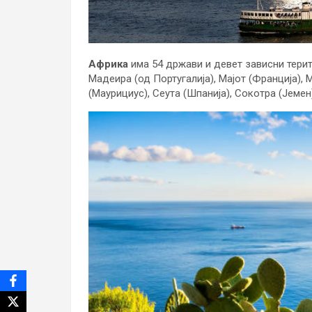
Африка
има 54 држави и девет зависни терит
Мадеира (од Португалија), Мајот (Франција), 
(Маурициус), Сеута (Шпанија), Сокотра (Јемен)