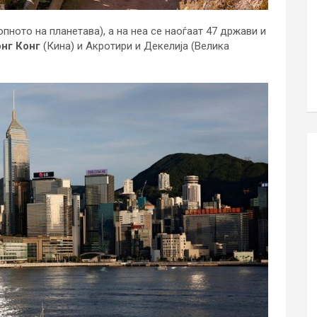
опното на планетава), а на неа се наоѓаат 47 држави и
нг Конг
(Кина) и Акротири и Декелија (Велика