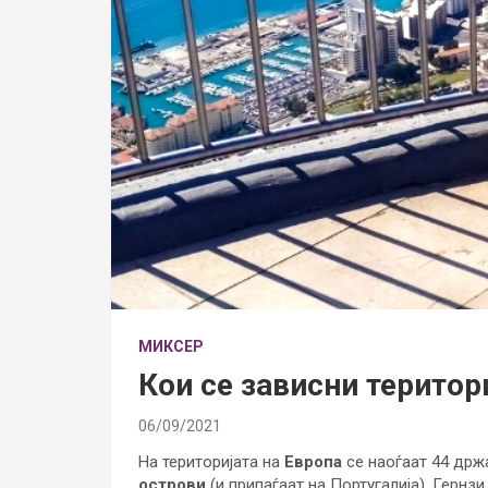
МИКСЕР
Кои се зависни територ
06/09/2021
На територијата на
Европа
се наоѓаат 44 држа
острови
(и припаѓаат на Португалија), Гернз