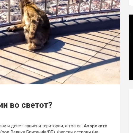
ии во светот?
ви и девет зависни територии, а тоа се:
Азорските
и (под Велика Британија/ВБ), Фарски острови (на