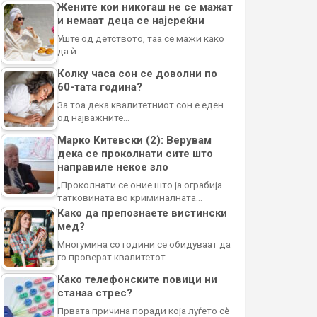
Жените кои никогаш не се мажат
и немаат деца се најсреќни
Уште од детството, таа се мажи како
да ѝ…
Колку часа сон се доволни по
60-тата година?
За тоа дека квалитетниот сон е еден
од најважните…
Марко Китевски (2): Верувам
дека се проколнати сите што
направиле некое зло
„Проколнати се оние што ја ограбија
татковината во криминалната…
Како да препознаете вистински
мед?
Многумина со години се обидуваат да
го проверат квалитетот…
Како телефонските повици ни
станаа стрес?
Првата причина поради која луѓето сè