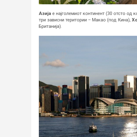
Азија
е најголемиот континент (30 отсто од к
три зависни територии – Макао (под Кина),
Хо
Британија).