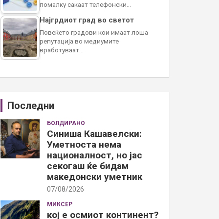
помалку сакаат телефонски…
Најгрдиот град во светот
Повеќето градови кои имаат лоша
репутација во медиумите
вработуваат…
Последни
БОЛДИРАНО
Синиша Кашавелски:
Уметноста нема
националност, но јас
секогаш ќе бидам
македонски уметник
07/08/2026
МИКСЕР
кој е осмиот континент?