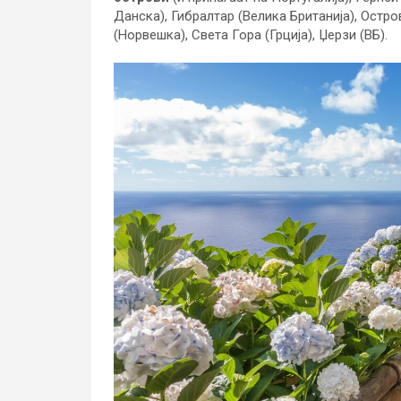
Данска), Гибралтар (Велика Британија), Остр
(Норвешка), Света Гора (Грција), Џерзи (ВБ).