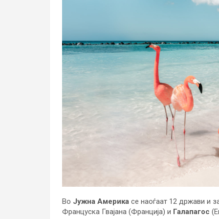
Во
Јужна Америка
се наоѓаат 12 држави и з
Француска Гвајана (Франција) и
Галапагос
(Е