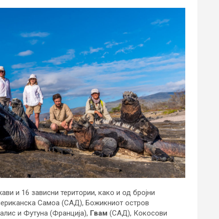
ави и 16 зависни територии, како и од бројни
Американска Самоа (САД), Божикниот остров
Валис и Футуна (Франција),
Гвам
(САД), Кокосови