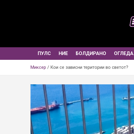
Skip
to
content
ПУЛС
НИЕ
БОЛДИРАНО
ОГЛЕДА
Миксер
Кои се зависни територии во светот?