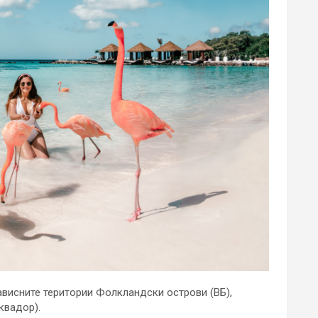
ависните територии Фолкландски острови (ВБ),
квадор).