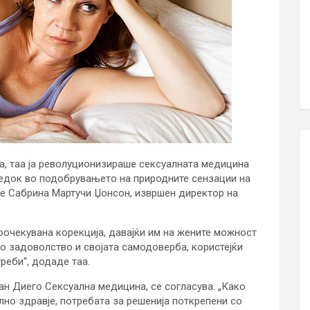
на, таа ја револуционизираше сексуалната медицина
предок во подобрувањето на природните сензации на
че Сабрина Мартучи Џонсон, извршен директор на
гоочекувана корекција, давајќи им на жените можност
то задоволство и својата самодоверба, користејќи
реби“, додаде таа.
ан Диего Сексуална медицина, се согласува. „Како
но здравје, потребата за решенија поткрепени со