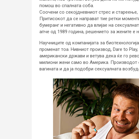
помош во спалната соба.
Соочени со секојдневниот стрес и стареење, 
Притисокот да се направат тие ретки момент
бумеранг и негативно да влијае на сексуална
апче од 1989 година, решението за жените е
Научниците од компанијата за биотехнологија 
променат тоа. Нивниот производ, Dare to Play
американски држави и ветува дека ќе го рев
милиони жени само во Америка. Производот е
вагината и да ја подобри сексуалната возбуд