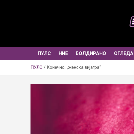
Skip
to
content
ПУЛС
НИЕ
БОЛДИРАНО
ОГЛЕДА
ПУЛС
Конечно, „женска вијагра“