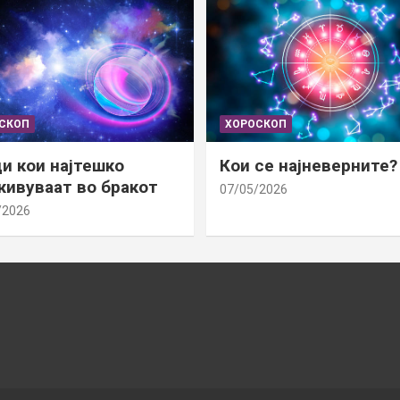
СКОП
ХОРОСКОП
и кои најтешко
Кои се најневерните?
ивуваат во бракот
07/05/2026
/2026