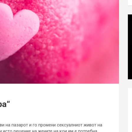
ра“
ави на пазарот и го промени сексуалниот живот на
и исто решение на жените на кои им е потребна