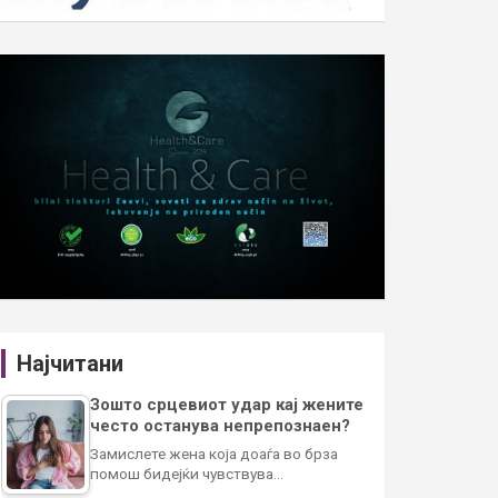
Најчитани
Зошто срцевиот удар кај жените
често останува непрепознаен?
Замислете жена која доаѓа во брза
помош бидејќи чувствува…