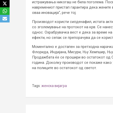
истражувања никогаш не била поголема. Посв
навремениот пристап гарантира дека жените в
оваа иновација“, рече тој.
Производот користи силденафил, истата актив
со зголемување на протокот на крв. Се нане
однос. Охрабрувачка вест е дека за време на
ефекти, но сепак се препорачува да се кори
Моментално е достапен за претходна нарачк
Флорида, Индијана, Мисури, Њу Хемпшир, Њу Џ
Продажбата ќе се прошири во остатокот од С
година. Доколку производот се покаже како 
на полиците во остатокот од светот.
Tags:
женска вијагра
Post