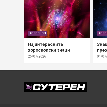
ХОРОСКОП
ХОРО
Најинтересните
Знац
хороскопски знаци
преж
26/07/2026
01/07