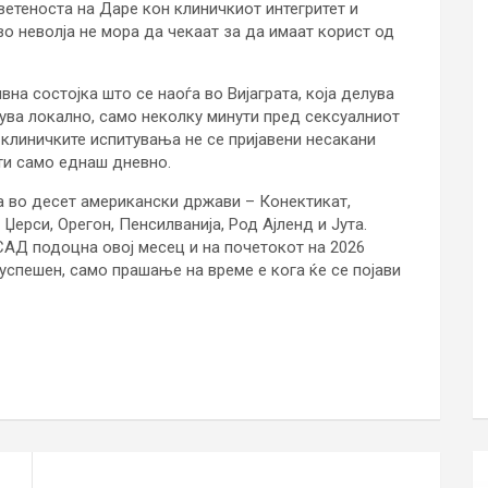
етеноста на Даре кон клиничкиот интегритет и
о неволја не мора да чекаат за да имаат корист од
на состојка што се наоѓа во Вијаграта, која делува
сува локално, само неколку минути пред сексуалниот
 клиничките испитувања не се пријавени несакани
сти само еднаш дневно.
а во десет американски држави – Конектикат,
ерси, Орегон, Пенсилванија, Род Ајленд и Јута.
АД подоцна овој месец и на почетокот на 2026
успешен, само прашање на време е кога ќе се појави