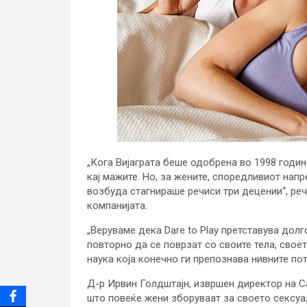
„Кога Вијаграта беше одобрена во 1998 годи
кај мажите. Но, за жените, споредливиот на
возбуда стагнираше речиси три децении“, ре
компанијата.
„Веруваме дека Dare to Play претставува дол
повторно да се поврзат со своите тела, свое
наука која конечно ги препознава нивните пот
Д-р Ирвин Голдштајн, извршен директор на С
што повеќе жени зборуваат за своето сексуал