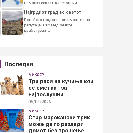
помалку сакаат телефонски…
Најгрдиот град во светот
Повеќето градови кои имаат лоша
репутација во медиумите
вработуваат…
Последни
МИКСЕР
Три раси на кучиња кои
се сметаат за
најпослушни
05/08/2026
МИКСЕР
Стар марокански трик
може да го разлади
домот без трошење