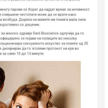
многу парови се борат да најдат време за интимност.
и совршени честопати може да се врати како
та возбуда. Додека на мажите им помага мала сина
 недостижно со децении.
за женско здравје Daré Bioscience одлучија да го
, официјално се појави на полиците во неколку
олуционизира сексуалното искуство за повеќе од 20
 дизајниран да го зголеми протокот на крв во
а за само 10 до 15 минути.