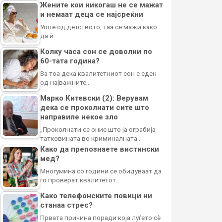
Жените кои никогаш не се мажат
и немаат деца се најсреќни
Уште од детството, таа се мажи како
да ѝ…
Колку часа сон се доволни по
60-тата година?
За тоа дека квалитетниот сон е еден
од најважните…
Марко Китевски (2): Верувам
дека се проколнати сите што
направиле некое зло
„Проколнати се оние што ја ограбија
татковината во криминалната…
Како да препознаете вистински
мед?
Многумина со години се обидуваат да
го проверат квалитетот…
Како телефонските повици ни
станаа стрес?
Првата причина поради која луѓето сè