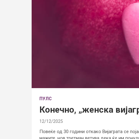
ПУЛС
Конечно, „женска вијаг
12/12/2025
Повеќе од 30 години откако Вијаграта се пој
мажите, нов третман ветува дека ќе им понуд