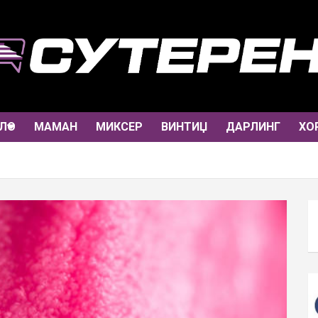
ЛО
МАМАН
МИКСЕР
ВИНТИЏ
ДАРЛИНГ
ХО