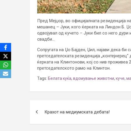
Пред Мејџор, во официјалната резиденција н
мешанец – Јуки, кого ќерката на Линдон Б. Џ
одвојувал од кучето – Јуки бил со него дури 
свадби…
Сопругата на Џо Бајден, Џил, најави дека би 
претседателската резиденција „контејнерец“ 
ќерката на Клинтонови, кој со нив проживеа 
претседателското рамо на Клинтон.
Tags:
Белата куќа
,
вдомување животни
,
куче
,
м
Post
Крахот на медиумската дебата!
navigation