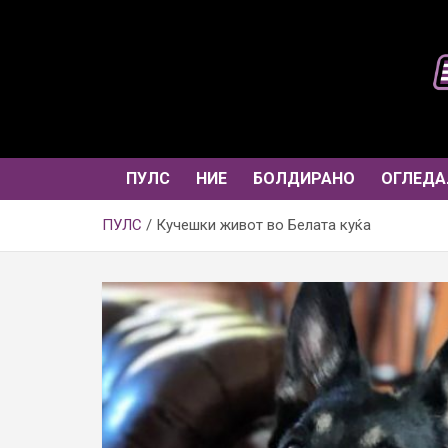
Skip
to
content
ПУЛС
НИЕ
БОЛДИРАНО
ОГЛЕДА
ПУЛС
Кучешки живот во Белата куќа