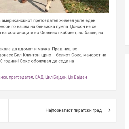
а американскиот претседател живеел уште еден
онсон го нашла на бензиска пумпа. Џонсон не се
и на состаноците во Овалниот кабинет, во базен, на
сакале да вдомат и мачка. Пред нив, во
донесе Бил Клинтон: црно – белиот Сокс, мачорот на
20 години! Сокс обожувал да седи на
ачка
,
претседател
,
САД
,
Џил Бајден
,
Џо Бајден
Најпознатиот пиратски град