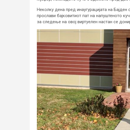
Неколку дена пред инаугурацијата на Бајден о
прослави бајковитиот пат на напуштеното куч
за следење на овој виртуелен настан се дон