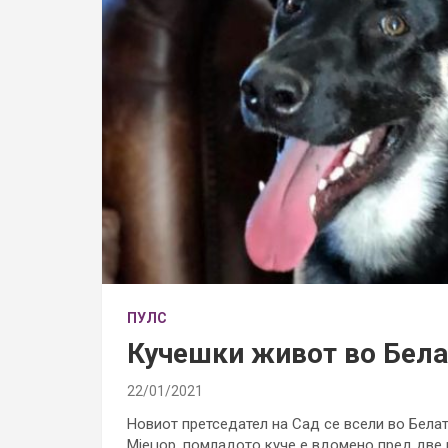
ПУЛС
Кучешки живот во Бела
22/01/2021
Новиот претседател на Сад се всели во Белат
Мјеџор, помладото куче е вдомено пред две 