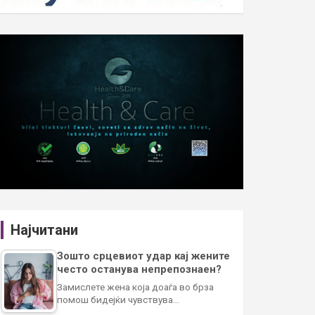
Најчитани
Зошто срцевиот удар кај жените
често останува непрепознаен?
Замислете жена која доаѓа во брза
помош бидејќи чувствува…