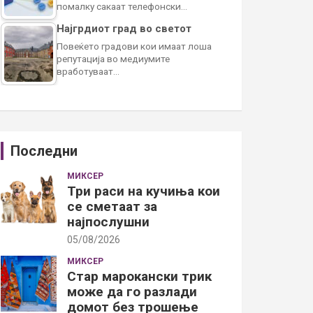
помалку сакаат телефонски…
Најгрдиот град во светот
Повеќето градови кои имаат лоша
репутација во медиумите
вработуваат…
Последни
МИКСЕР
Три раси на кучиња кои
се сметаат за
најпослушни
05/08/2026
МИКСЕР
Стар марокански трик
може да го разлади
домот без трошење