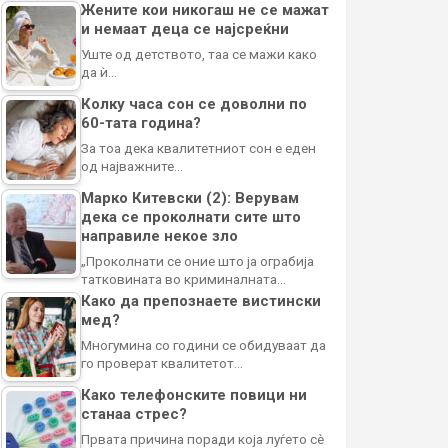
Жените кои никогаш не се мажат
и немаат деца се најсреќни
Уште од детството, таа се мажи како
да ѝ…
Колку часа сон се доволни по
60-тата година?
За тоа дека квалитетниот сон е еден
од најважните…
Марко Китевски (2): Верувам
дека се проколнати сите што
направиле некое зло
„Проколнати се оние што ја ограбија
татковината во криминалната…
Како да препознаете вистински
мед?
Многумина со години се обидуваат да
го проверат квалитетот…
Како телефонските повици ни
станаа стрес?
Првата причина поради која луѓето сè