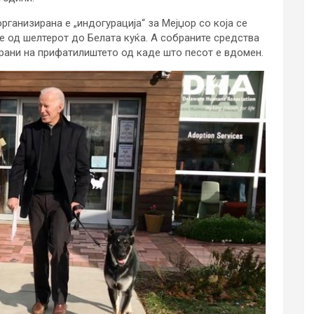
рганизирана е „индогурација“ за Мејџор со која се
е од шелтерот до Белата куќа. А собраните средства
ирани на прифатилиштето од каде што песот е вдомен.